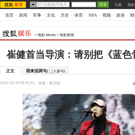
注册
我的
首页
-
新闻
-
军事
-
文化
-
历史
-
体育
-
NBA
-
视频
-
娱谈
-
财
>
电影 Movie
>
电影新闻
崔健首当导演：请别把《蓝色
正文
我来说两句
(
人参与)
2014-10-16 08:35:41
来源：
新京报