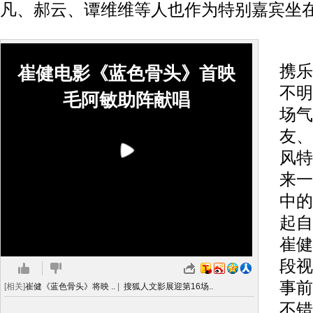
凡、郝云、谭维维等人也作为特别嘉宾坐
首
携乐
崔健电影《蓝色骨头》首映
不明
毛阿敏助阵献唱
场气
友、
风特
来一
中的
起自
崔健
段视
事前
[相关]
崔健《蓝色骨头》将映 ..
|
搜狐人文影展迎第16场..
不错