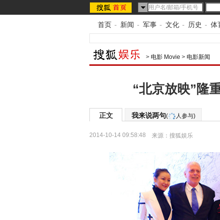
首页
-
新闻
-
军事
-
文化
-
历史
-
体
>
电影 Movie
>
电影新闻
“北京放映”隆
正文
我来说两句
(
人参与)
2014-10-14 09:58:48
来源：
搜狐娱乐