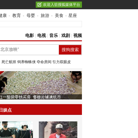
欢迎入驻搜狐媒体平台
健康
-
教育
-
母婴
-
旅游
-
美食
-
星座
电影
|
电视
|
音乐
|
戏剧
|
视频
：
死亡航班
饲养蜘蛛侠
夺命房间
引力双眼皮
日娱点