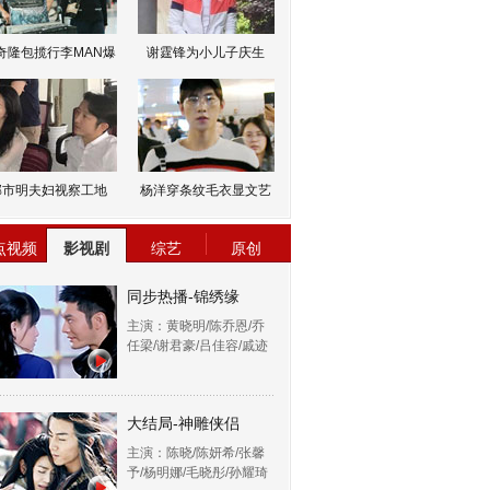
奇隆包揽行李MAN爆
谢霆锋为小儿子庆生
邹市明夫妇视察工地
杨洋穿条纹毛衣显文艺
点视频
影视剧
综艺
原创
同步热播-锦绣缘
主演：黄晓明/陈乔恩/乔
任梁/谢君豪/吕佳容/戚迹
大结局-神雕侠侣
主演：陈晓/陈妍希/张馨
予/杨明娜/毛晓彤/孙耀琦