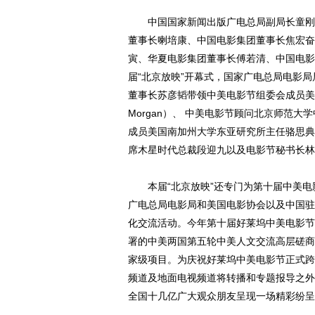
中国国家新闻出版广电总局副局长童刚、
董事长喇培康、中国电影集团董事长焦宏奋
寅、华夏电影集团董事长傅若清、中国电影
届“北京放映”开幕式，国家广电总局电影
董事长苏彦韬带领中美电影节组委会成员美国
Morgan）、 中美电影节顾问北京师范
成员美国南加州大学东亚研究所主任骆思典（S
席木星时代总裁段迎九以及电影节秘书长林
本届“北京放映”还专门为第十届中美电影
广电总局电影局和美国电影协会以及中国驻
化交流活动。今年第十届好莱坞中美电影节
署的中美两国第五轮中美人文交流高层磋商
家级项目。为庆祝好莱坞中美电影节正式跨
频道及地面电视频道将转播和专题报导之外
全国十几亿广大观众朋友呈现一场精彩纷呈