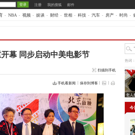
注册
我的搜狐
邮件
育
-
NBA
-
视频
-
娱谈
-
财经
-
世相
-
科技
-
汽车
-
房产
-
时尚
-
重开幕 同步启动中美电影节
热词
扫描到手机
手机看新闻
保存到博客
今