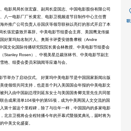
电影局局长张宏森、副局长栾国志、中国电影股份有限公司
、八一电影厂厂长黄宏、电影卫视频道节目制作中心主任曹
海外推广公司负责人谷国庆等领导联袂以亮灯的形式开启了本
局局长張宏森致开幕辞。中美电影节组委会主席、美国鹰龙传媒
好莱坞知名制片人、奥斯卡评委安德鲁摩根（Andre
大学中国文化国际传播研究院院长黄会林教授、中美电影节组委会
tanley Rosen）、中视美星总裁张林书、中美电影节副主
雪艳、组委会委员宋鵑闻等应邀与会。
节举办了启动仪式。 好莱坞中美电影节是中国国家新闻出版
美使领馆共同支持，也是首个列入美国国会年报的中美电影文
被列入由中国副总理刘延东女士与美国国务卿克里先生共同签
联合成果清单104项中的第55项，成为中美两国人文交流的国
入第十届这个里程碑，除了与往年一样，中国国内的多家电影
，北京卫视将会全程转播今年的开幕式暨颁奖典礼，届时将为
的中美文化盛宴。