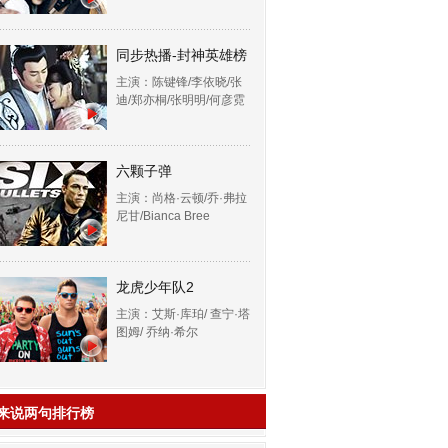
同步热播-封神英雄榜
主演：陈键锋/李依晓/张
迪/郑亦桐/张明明/何彦霓
六颗子弹
主演：尚格·云顿/乔·弗拉
尼甘/Bianca Bree
龙虎少年队2
主演：艾斯·库珀/ 查宁·塔
图姆/ 乔纳·希尔
来说两句排行榜