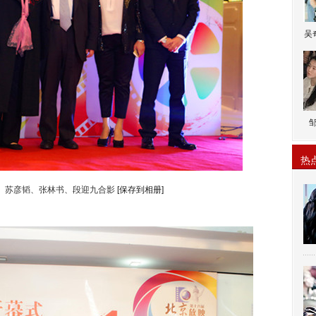
吴
热
、苏彦韬、张林书、段迎九合影
[保存到相册]