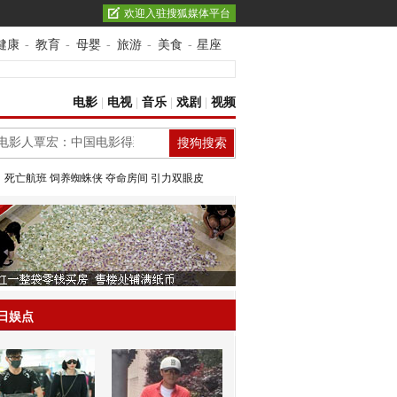
欢迎入驻搜狐媒体平台
健康
-
教育
-
母婴
-
旅游
-
美食
-
星座
电影
|
电视
|
音乐
|
戏剧
|
视频
：
死亡航班
饲养蜘蛛侠
夺命房间
引力双眼皮
日娱点