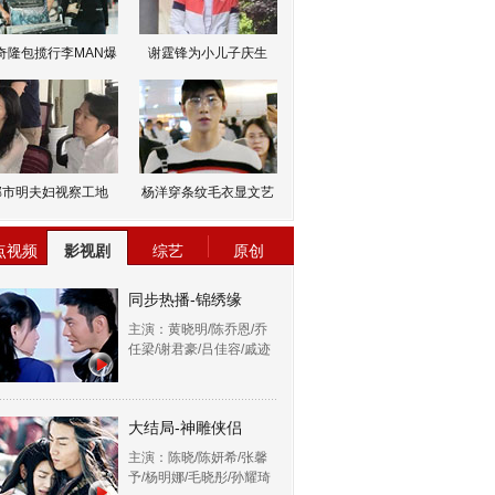
奇隆包揽行李MAN爆
谢霆锋为小儿子庆生
邹市明夫妇视察工地
杨洋穿条纹毛衣显文艺
点视频
影视剧
综艺
原创
同步热播-锦绣缘
主演：黄晓明/陈乔恩/乔
任梁/谢君豪/吕佳容/戚迹
大结局-神雕侠侣
主演：陈晓/陈妍希/张馨
予/杨明娜/毛晓彤/孙耀琦