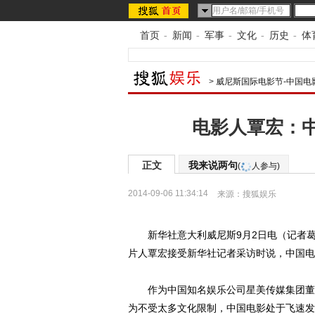
首页
-
新闻
-
军事
-
文化
-
历史
-
体
>
威尼斯国际电影节-中国电
电影人覃宏：
正文
我来说两句
(
人参与)
2014-09-06 11:34:14
来源：
搜狐娱乐
新华社意大利威尼斯9月2日电（记者葛
片人覃宏接受新华社记者采访时说，中国电
作为中国知名娱乐公司星美传媒集团董事
为不受太多文化限制，中国电影处于飞速发