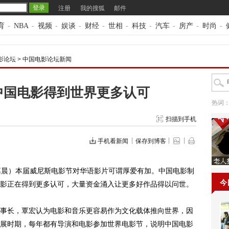
注册
我的搜狐
邮件
育
-
NBA
-
视频
-
娱谈
-
财经
-
世相
-
科技
-
汽车
-
房产
-
时尚
-
影论坛
>
中国电影论坛新闻
中国电影得到世界更多认可
热词
扫描到手机
手机看新闻
保存到博客
晨）本届威尼斯电影节对华语影片可谓厚爱有加。中国电影制
今
影正在得到更多认可，大量资金涌入让更多好作品得以问世。
长，覃宏认为电影和音乐更容易作为文化载体推向世界，因
展时期，每年都有导演和电影参加世界电影节，说明中国电影