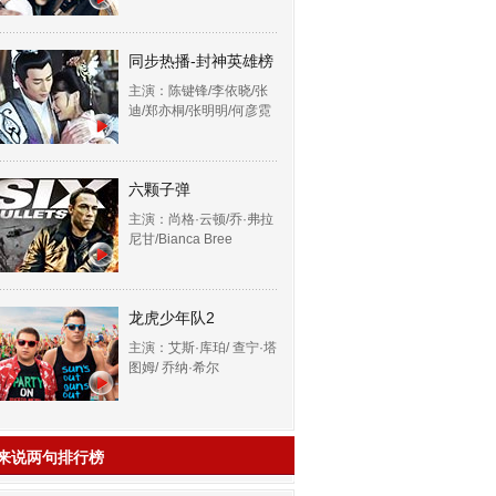
同步热播-封神英雄榜
主演：陈键锋/李依晓/张
迪/郑亦桐/张明明/何彦霓
六颗子弹
主演：尚格·云顿/乔·弗拉
尼甘/Bianca Bree
龙虎少年队2
主演：艾斯·库珀/ 查宁·塔
图姆/ 乔纳·希尔
来说两句排行榜