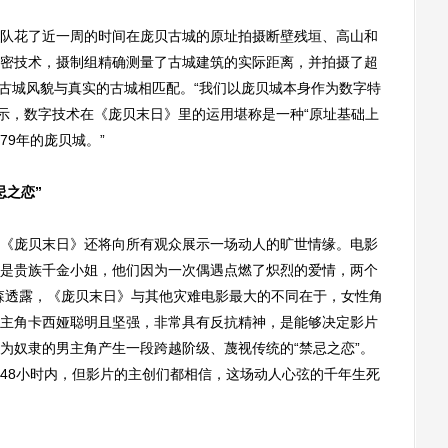
花了近一周的时间在庞贝古城的原址拍摄断壁残垣、高山和
密技术，摄制组精确测量了古城建筑的实际距离，并拍摄了超
伟古城风貌与真实的古城相匹配。“我们以庞贝城本身作为数字特
表示，数字技术在《庞贝末日》里的运用堪称是一种“原址基础上
9年的庞贝城。”
忌之恋”
庞贝末日》还将向所有观众展示一场动人的旷世情缘。电影
是贵族千金小姐，他们因为一次偶遇点燃了炽烈的爱情，两个
森透露，《庞贝末日》与其他灾难电影最大的不同在于，女性角
主角卡西娅聪明且坚强，非常具有反抗精神，是能够决定影片
为奴隶的男主角产生一段跨越阶级、蔑视传统的“禁忌之恋”。
48小时内，但影片的主创们都相信，这场动人心弦的千年生死