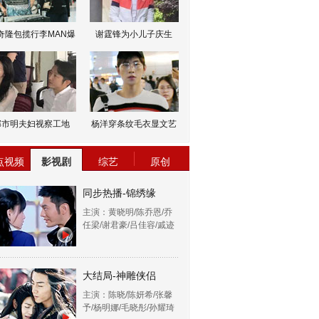
奇隆包揽行李MAN爆
谢霆锋为小儿子庆生
邹市明夫妇视察工地
杨洋穿条纹毛衣显文艺
点视频
影视剧
综艺
原创
同步热播-锦绣缘
主演：黄晓明/陈乔恩/乔
任梁/谢君豪/吕佳容/戚迹
大结局-神雕侠侣
主演：陈晓/陈妍希/张馨
予/杨明娜/毛晓彤/孙耀琦