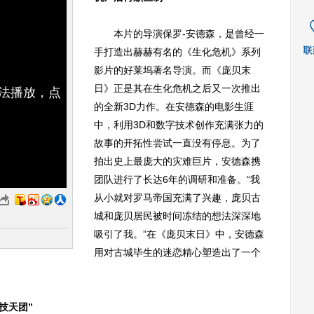
本片的导演保罗-安德森，是曾经一
手打造出赫赫有名的《生化危机》系列
影片的好莱坞著名导演。而《庞贝末
日》正是其在生化危机之后又一次推出
无法播放，点
的全新3D力作。在安德森的电影生涯
中，利用3D和数字技术创作充满张力的
故事的开拓性尝试一直没有停息。为了
拍出史上最庞大的灾难巨片，安德森携
团队进行了长达6年的调研和准备。“我
从小就对罗马帝国充满了兴趣，庞贝古
城和庞贝居民被时间冻结的想法深深地
吸引了我。”在《庞贝末日》中，安德森
用对古城毕生的迷恋精心塑造出了一个
技天团”