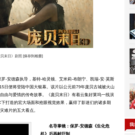
庞贝末日》剧照
[保存到相册]
-安德森执导，基特-哈灵顿、艾米莉-布朗宁、凯瑞-安·莫斯
15日便将登陆中国大银幕。该片以公元前79年庞贝古城被火山
自由与爱情的传奇故事。《庞贝末日》有着云集好莱坞一线演
术下打造的宏大场面和抢眼视觉效果，赢得了影迷们的诸多期
灾难片的五大看点。
我
名导掌镜：保罗-安德森《生化危
机》后再献巨制