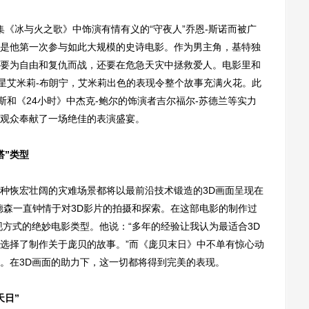
《冰与火之歌》中饰演有情有义的“守夜人”乔恩-斯诺而被广
是他第一次参与如此大规模的史诗电影。作为男主角，基特独
要为自由和复仇而战，还要在危急天灾中拯救爱人。电影里和
女星艾米莉-布朗宁，艾米莉出色的表现令整个故事充满火花。此
斯和《24小时》中杰克-鲍尔的饰演者吉尔福尔-苏德兰等实力
观众奉献了一场绝佳的表演盛宴。
搭”类型
恢宏壮阔的灾难场景都将以最前沿技术锻造的3D画面呈现在
德森一直钟情于对3D影片的拍摄和探索。在这部电影的制作过
现方式的绝妙电影类型。他说：“多年的经验让我认为最适合3D
选择了制作关于庞贝的故事。”而《庞贝末日》中不单有惊心动
。在3D画面的助力下，这一切都将得到完美的表现。
天日”