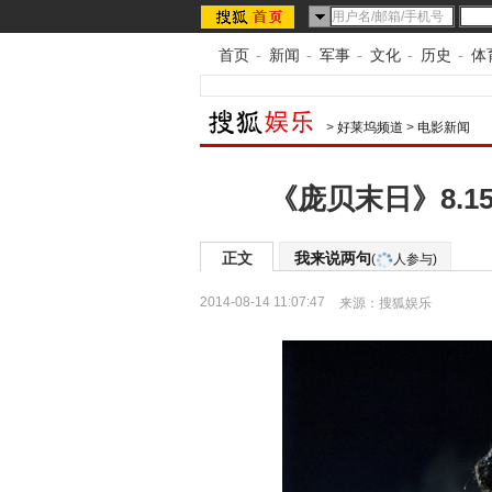
首页
-
新闻
-
军事
-
文化
-
历史
-
体
>
好莱坞频道
>
电影新闻
《庞贝末日》8.
正文
我来说两句
(
人参与)
2014-08-14 11:07:47
来源：
搜狐娱乐