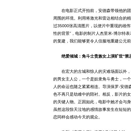
在电影正式开拍前，安德森带领他的团队
周围的环境。利用将激光和雷达相结合的精
过35000张高清图片，以便片中重现的雄
性的背景”，电影的制片人杰里米-博尔特
的复建，我们能够更令人信服地重建公元前7
绝爱倾城：角斗士贵族女上演旷世“禁
在宏大的古城和惊人的灾难场面以外，《
的男女主人公，一个是奴隶角斗勇士，一个
人的命运也随之紧紧相连。导演保罗-安德
色不再只是劫难中的陪衬。相反，影片的女
的关键人物。正因如此，电影中她才会与身
虽然这段惊天泣地的感情故事发生在短短的
恋同样会感动今天的观众。