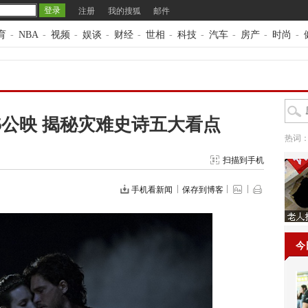
注册
我的搜狐
邮件
育
-
NBA
-
视频
-
娱谈
-
财经
-
世相
-
科技
-
汽车
-
房产
-
时尚
-
15公映 揭秘灾难史诗五大看点
热词
扫描到手机
手机看新闻
保存到博客
今