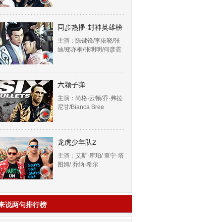
同步热播-封神英雄榜
主演：陈键锋/李依晓/张
迪/郑亦桐/张明明/何彦霓
六颗子弹
主演：尚格·云顿/乔·弗拉
尼甘/Bianca Bree
龙虎少年队2
主演：艾斯·库珀/ 查宁·塔
图姆/ 乔纳·希尔
来说两句排行榜