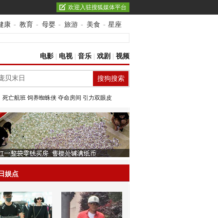
欢迎入驻搜狐媒体平台
健康
-
教育
-
母婴
-
旅游
-
美食
-
星座
电影
|
电视
|
音乐
|
戏剧
|
视频
：
死亡航班
饲养蜘蛛侠
夺命房间
引力双眼皮
日娱点