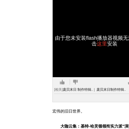
由于您未安装flash播放器视频
击
这里
安装
[相关]
庞贝末日 制作特辑..
|
庞贝末日制作特辑..
宏伟的旧日世界。
大咖云集：基特-哈灵顿领衔实力派“演