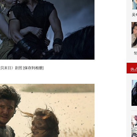
吴
庞贝末日》剧照
[保存到相册]
热