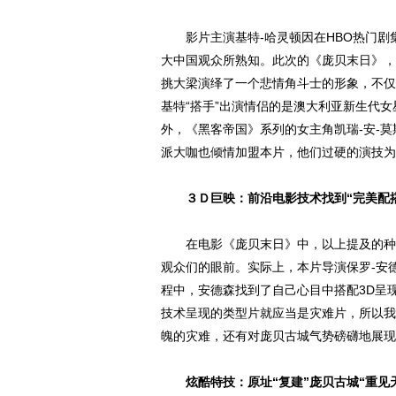
影片主演基特-哈灵顿因在HBO热门剧集
大中国观众所熟知。此次的《庞贝末日》，
挑大梁演绎了一个悲情角斗士的形象，不仅
基特“搭手”出演情侣的是澳大利亚新生代
外，《黑客帝国》系列的女主角凯瑞-安-莫
派大咖也倾情加盟本片，他们过硬的演技为
３Ｄ巨映：前沿电影技术找到“完美配
在电影《庞贝末日》中，以上提及的种种
观众们的眼前。实际上，本片导演保罗-安
程中，安德森找到了自己心目中搭配3D呈
技术呈现的类型片就应当是灾难片，所以我
魄的灾难，还有对庞贝古城气势磅礴地展现
炫酷特技：原址“复建”庞贝古城“重见