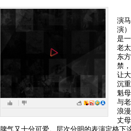
柏
演马
演）
是一
老太
东方
禁，
让大
沉重
魁母
与老
浪漫
丈母
脾气又十分可爱。层次分明的表演定格下这