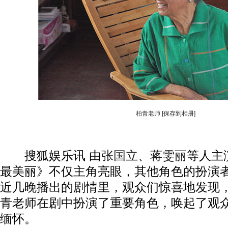
柏青老师
[保存到相册]
搜狐娱乐讯 由
张国立
、
蒋雯丽
等人主
最美丽》不仅主角亮眼，其他角色的扮演
近几晚播出的剧情里，观众们惊喜地发现
青老师在剧中扮演了重要角色，唤起了观
缅怀。