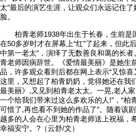
太”最后的演艺生涯，让观众们永远记住了
脸。
柏青老师1938年出生于长春，生前是
在50多岁时才在屏幕上“红”了起来，但此
中第一老太”，演绎了无数善良和蔼的长者。
青老师因病辞世。《爱情最美丽》是她生
品，许多观众看到后都在网上表示“又惊喜又
这里，又想起了柏青奶奶，觉得她还在我们
最美丽》,又见到柏青老太太。一晃,老人家
一个给我们带来过这么多欢乐的人!”，“柏
可惜了,再也看不到她的作品了”。随着该
越多的人会在心里为柏青老师送上祝福，
幸福安宁。?（云舒/文）