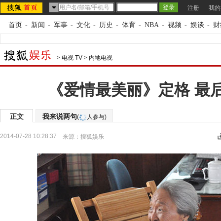
注册
我的
首页
-
新闻
-
军事
-
文化
-
历史
-
体育
-
NBA
-
视频
-
娱谈
-
财
>
电视 TV
>
内地电视
《爱情最美丽》定格 最
正文
我来说两句
(
人参与)
2014-07-28 10:28:37
来源：
搜狐娱乐