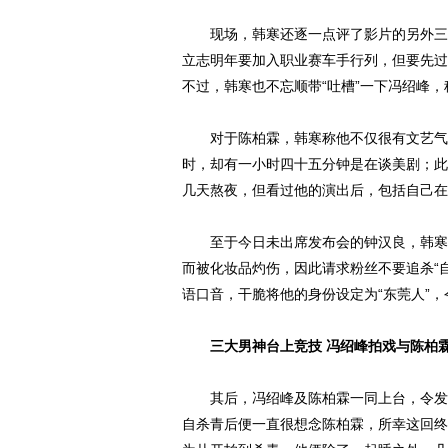
现场，韩寒还逐一点评了影片的另外三
立志明年要加入职业赛车手行列，但要先过
不过，韩寒也不忘顺带“吐槽”一下冯绍峰，
对于陈柏霖，韩寒称他不仅很有文艺气质
时，却有一小时四十五分钟是在谈美剧；此
几天熬夜，但看过他的演出后，包括自己在
至于今日未出席发布会的钟汉良，韩寒亦
而被化妆品灼伤，因此请求粉丝不要追杀“
语口音，干脆将他的身份设定为“东莞人”
三大男神台上竞技 冯绍峰拍戏与陈柏霖
其后，冯绍峰及陈柏霖一同上台，令发布
自杀青后便一直很想念陈柏霖，所幸这回终