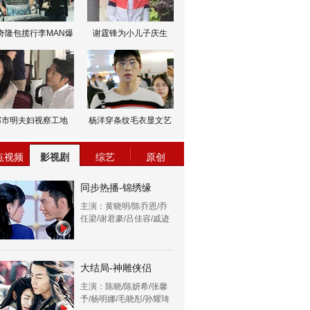
奇隆包揽行李MAN爆
谢霆锋为小儿子庆生
邹市明夫妇视察工地
杨洋穿条纹毛衣显文艺
点视频
影视剧
综艺
原创
同步热播-锦绣缘
主演：黄晓明/陈乔恩/乔
任梁/谢君豪/吕佳容/戚迹
大结局-神雕侠侣
主演：陈晓/陈妍希/张馨
予/杨明娜/毛晓彤/孙耀琦