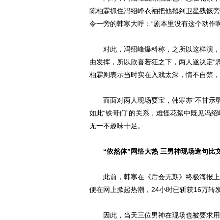
陈柏霖抓住冯绍峰衣袖把他摁到卫星残骸旁
令一旁的韩寒大呼：“剧本里没有这个动作啊
对此，冯绍峰爆料称，之所以这样演，是
由发挥，所以欣喜若狂之下，两人遂决定“恶
柏霖则表示当时实在入戏太深，情不自禁，
而面对两人现场耍宝，韩寒亦“不甘示弱
如此“铁哥们”的关系，难怪花絮中既见冯
无一不趣味十足。
“依然体”网络大热 三男神现场造句比
此前，韩寒在《后会无期》终极海报上发
便在网上掀起热潮，24小时已斩获16万转发
因此，当天三位男神在现场也被要求用“