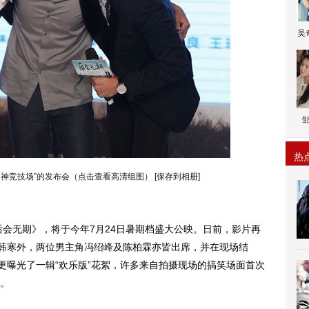
吴
热
男神竞技场”的发布会（点击查看高清组图）
[保存到相册]
无期》，将于今年7月24日暑期档盛大公映。日前，影片再
除韩寒外，两位男主角
冯绍峰
及陈柏霖亦皆出席，并在现场结
更曝光了一辑“欢乐版”花絮，许多来自拍摄现场的搞笑场面首次
。