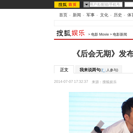
首页
-
新闻
-
军事
-
文化
-
历史
-
体
>
电影 Movie
>
电影新闻
《后会无期》发布
正文
我来说两句
(
人参与)
2014-07-07 17:32:37
来源：
搜狐娱乐