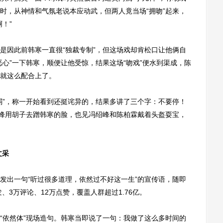
时，从神情和气氛老说本应动武，但两人竟当场“拥吻”起来，
！”
因此前韩寒一直很“独裁专制”，但这场戏却肯松口让他俩自
心”一下韩寒，顺便让他受惊，结果这场“吻戏”便水到渠成，陈
就这么配合上了。
”，称一开始看到还挺诧异的，结果多讲了三个字：不要停！
绍峰用胡子去蹭韩寒的脸，也见冯绍峰和陈柏霖戴着头盔耍宝，
文采
出一句“听过很多道理，依然过不好这一生”的宣传语，随即
、3万评论、12万点赞，覆盖人群超过1.76亿。
依然体”现场造句。韩寒当即说了一句：我做了这么多时间的