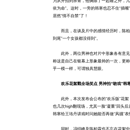
为从开拍到杀青，他俩除了一起睡之外，几
依为命”。这时，一旁的韩寒也忍不住“插
居然“情不自禁”了！
而且，在谈及片中的感情经历时，陈柏霖
到尾”一个女孩都没得到”。
此外，两位男神也对片中形象各有意见。
称这是自己在银幕上形象最帅的一次，更称
乎一模一样，可谓独具慧眼。
欢乐花絮戳全场笑点 男神拍“吻戏”韩
此外，本次发布会公布的“欢乐版”花絮，
也几次high翻现场，尤其一脸“凝重”回头
韩寒给
王珞丹
讲戏时问她能否再做“风骚”
同时，冯绍峰及陈柏霖也不忘在花絮中演