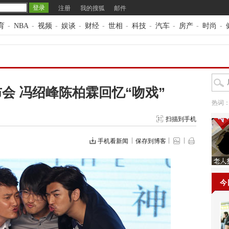
注册
我的搜狐
邮件
育
-
NBA
-
视频
-
娱谈
-
财经
-
世相
-
科技
-
汽车
-
房产
-
时尚
-
会 冯绍峰陈柏霖回忆“吻戏”
热词
扫描到手机
手机看新闻
保存到博客
今