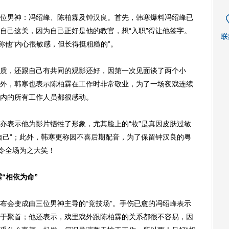
位男神：冯绍峰、陈柏霖及
钟汉良
。首先，韩寒爆料冯绍峰已
自己这关，因为自己正好是他的教官，想“入职”得让他签字。
称他“内心很敏感，但长得挺粗糙的”。
，还跟自己有共同的观影还好，因第一次见面谈了两个小
外，韩寒也表示陈柏霖在工作时非常敬业，为了一场夜戏连续
内的所有工作人员都很感动。
表示他为影片牺牲了形象，尤其脸上的“妆”是真因皮肤过敏
自己”；此外，韩寒更称因不喜后期配音，为了保留钟汉良的粤
，令全场为之大笑！
“相依为命”
会变成由三位男神主导的“竞技场”。手伤已愈的冯绍峰表示
于聚首；他还表示，戏里戏外跟陈柏霖的关系都很不容易，因