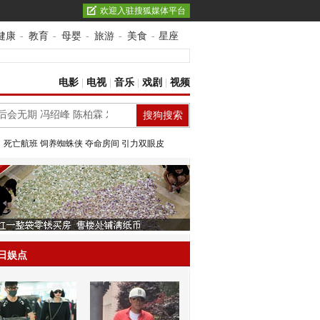
欢迎入驻搜狐媒体平台
健康
-
教育
-
母婴
-
旅游
-
美食
-
星座
电影
|
电视
|
音乐
|
戏剧
|
视频
：
死亡航班
饲养蜘蛛侠
夺命房间
引力双眼皮
日娱点