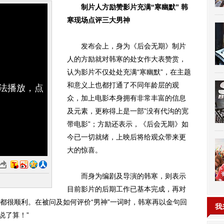
制片人方励赞影片充满“寒幽默” 韩
寒现场点评三大男神
发布会上，身为《后会无期》制片
人的方励就对韩寒的处女作大表赞赏，
认为影片不仅处处充满“寒幽默”，在主题
和意义上也都打通了不同年龄层的观
无法播放，点
众，加上电影本身拥有非常丰富的信息
及元素，更称得上是一部”没有代沟的宽
带电影”；方励还表示，《后会无期》如
今已一切就绪，上映后将给观众带来更
大的惊喜。
而身为编剧及导演的韩寒，则表示
目前影片的后期工作已基本完成，再对
都很顺利。在被问及如何评价“男神”一词时，韩寒再以金句回
我
说了算！”