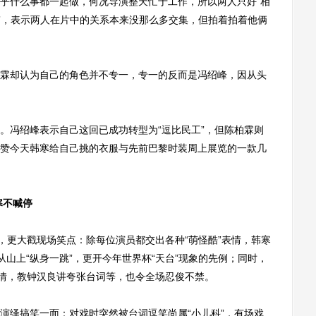
乎什么事都一起做，何况导演整天忙于工作，所以两人只好“相
嘴”，表示两人在片中的关系本来没那么多交集，但拍着拍着他俩
却认为自己的角色并不专一，专一的反而是冯绍峰，因从头
冯绍峰表示自己这回已成功转型为“逗比民工”，但陈柏霖则
赞今天韩寒给自己挑的衣服与先前巴黎时装周上展览的一款几
寒不喊停
更大戳现场笑点：除每位演员都交出各种“萌怪酷”表情，韩寒
后从山上“纵身一跳”，更开今年世界杯“天台”现象的先例；同时，
表情，教钟汉良讲夸张台词等，也令全场忍俊不禁。
绎搞笑一面：对戏时突然被台词逗笑尚属“小儿科”，有场戏