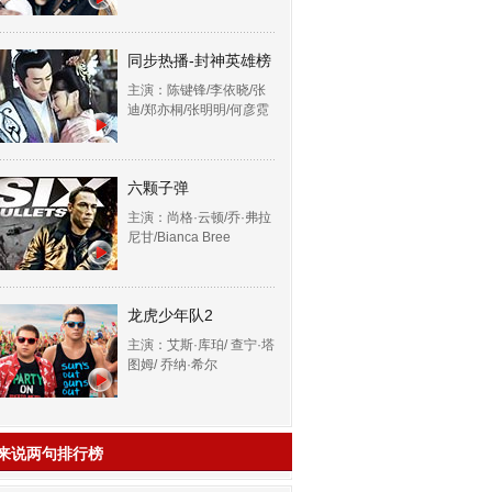
同步热播-封神英雄榜
主演：陈键锋/李依晓/张
迪/郑亦桐/张明明/何彦霓
六颗子弹
主演：尚格·云顿/乔·弗拉
尼甘/Bianca Bree
龙虎少年队2
主演：艾斯·库珀/ 查宁·塔
图姆/ 乔纳·希尔
来说两句排行榜