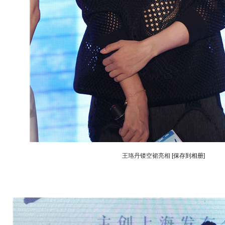
王珞丹镂空裙亮相
[保存到相册]