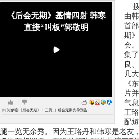
搜
《后会无期》基情四射 韩寒
由韩
首部
直接“叫板”郭敬明
期》
会。
集了
良
、
几大
《东
片并
气息
[相关]
解密《后会无期》：三男..
|
后会无期先导预告..
王珞
配短
腿一览无余秀。因为王珞丹和韩寒是老友