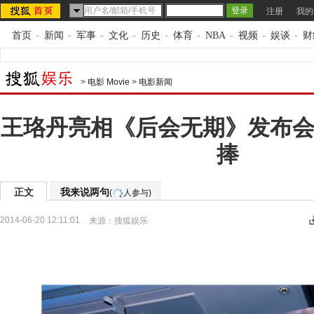
注册
我的
首页
-
新闻
-
军事
-
文化
-
历史
-
体育
-
NBA
-
视频
-
娱谈
-
财
>
电影 Movie
>
电影新闻
王珞丹亮相《后会无期》发布会
捧
正文
我来说两句
(
人参与)
2014-06-20 12:11:01
来源：
搜狐娱乐