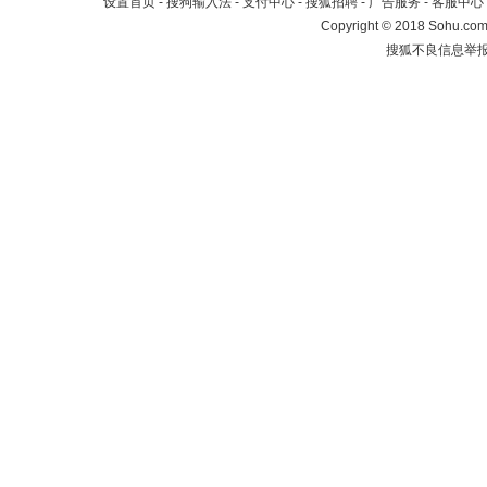
设置首页
-
搜狗输入法
-
支付中心
-
搜狐招聘
-
广告服务
-
客服中心
Copyright
©
2018 Sohu.com 
搜狐不良信息举