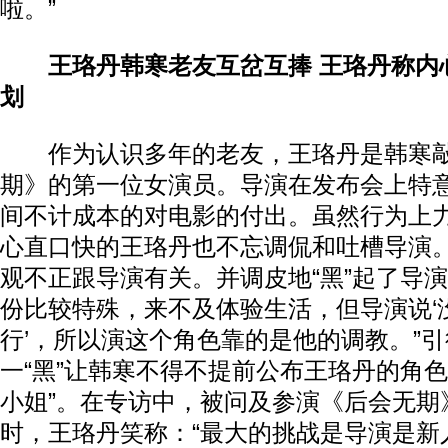
啦。”
王珞丹韩寒老友互岔互捧 王珞丹称内
划
作为认识多年的老友，王珞丹是韩寒敲
期》的第一位女演员。导演在发布会上特
间不计成本的对电影的付出。虽然行为上
心直口快的王珞丹也不忘调侃和吐槽导演。
观不正跟导演有关。并调皮地“黑”起了导演
份比较特殊，来不及体验生活，但导演说‘
行’，所以演这个角色靠的是他的调教。”
一“黑”让韩寒不得不提前公布王珞丹的角色
小姐”。在专访中，被问及参演《后会无期
时，王珞丹笑称：“最大的挑战是导演是新