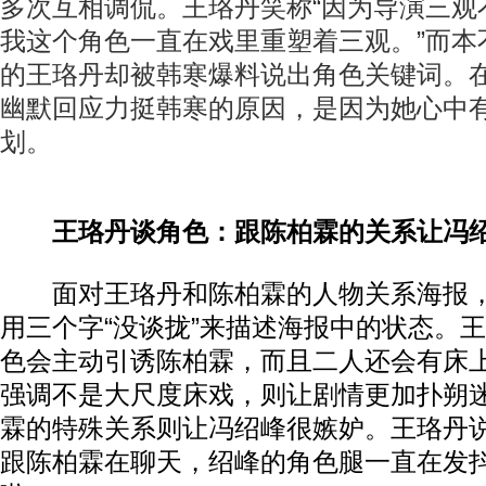
多次互相调侃。王珞丹笑称“因为导演三观
我这个角色一直在戏里重塑着三观。”而本
的王珞丹却被韩寒爆料说出角色关键词。
幽默回应力挺韩寒的原因，是因为她心中
划。
王珞丹谈角色：跟陈柏霖的关系让冯
面对王珞丹和陈柏霖的人物关系海报，
用三个字“没谈拢”来描述海报中的状态。
色会主动引诱陈柏霖，而且二人还会有床
强调不是大尺度床戏，则让剧情更加扑朔
霖的特殊关系则让冯绍峰很嫉妒。王珞丹说
跟陈柏霖在聊天，绍峰的角色腿一直在发