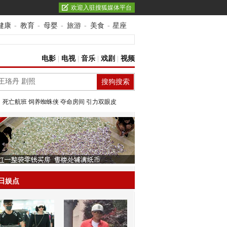
欢迎入驻搜狐媒体平台
健康
-
教育
-
母婴
-
旅游
-
美食
-
星座
电影
|
电视
|
音乐
|
戏剧
|
视频
：
死亡航班
饲养蜘蛛侠
夺命房间
引力双眼皮
日娱点