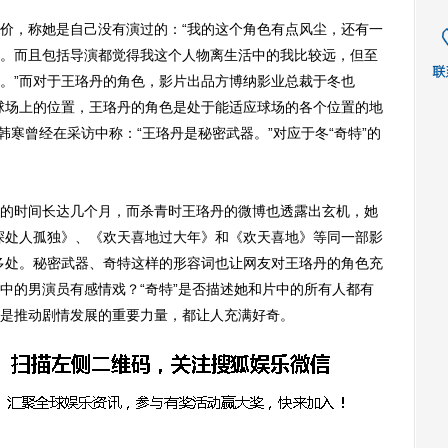
，称她是自己没有演过的：“我的这个角色有点风尘，还有一
。而且包括导演都觉得我这个人物离生活中的我比较远，但至
。”而对于王珞丹的角色，影片出品方博纳影业总裁于冬也
球场上的位置，王珞丹的角色是处于能适应球场的各个位置的地
演韩寒曾经在采访中称：“王珞丹是秘密武器。”对应于冬“奇特”的
时间长达几个月，而杀青时王珞丹的微博也透露出玄机，她
深处人孤独》、《欢天喜地过大年》和《欢天喜地》等同一部影
多处。秘密武器、奇特这样的形容词也让网友对王珞丹的角色充
中的男演员有感情戏？“奇特”是否描述她和片中的所有人都有
是推动剧情发展的重要力量，都让人充满好奇。