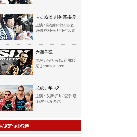
同步热播-封神英雄榜
主演：陈键锋/李依晓/张
迪/郑亦桐/张明明/何彦霓
六颗子弹
主演：尚格·云顿/乔·弗拉
尼甘/Bianca Bree
龙虎少年队2
主演：艾斯·库珀/ 查宁·塔
图姆/ 乔纳·希尔
来说两句排行榜