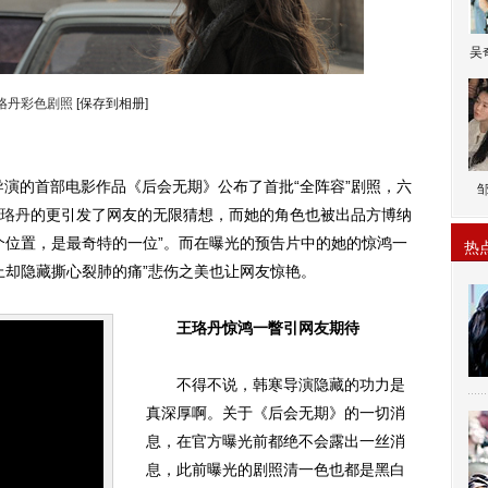
吴
珞丹彩色剧照
[保存到相册]
的首部电影作品《后会无期》公布了首批“全阵容”剧照，六
珞丹
的更引发了网友的无限猜想，而她的角色也被出品方博纳
个位置，是最奇特的一位”。而在曝光的预告片中的她的惊鸿一
热
上却隐藏撕心裂肺的痛”悲伤之美也让网友惊艳。
王珞丹惊鸿一瞥引网友期待
不得不说，韩寒导演隐藏的功力是
真深厚啊。关于《后会无期》的一切消
息，在官方曝光前都绝不会露出一丝消
息，此前曝光的剧照清一色也都是黑白