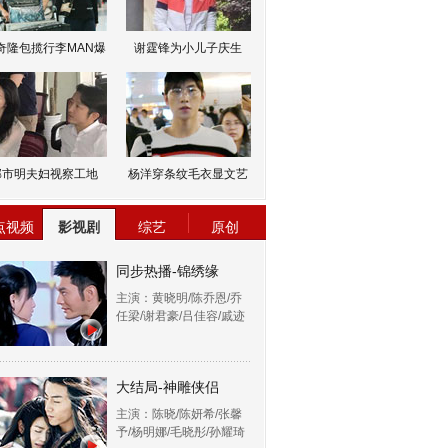
奇隆包揽行李MAN爆
谢霆锋为小儿子庆生
邹市明夫妇视察工地
杨洋穿条纹毛衣显文艺
点视频
影视剧
综艺
原创
同步热播-锦绣缘
主演：黄晓明/陈乔恩/乔
任梁/谢君豪/吕佳容/戚迹
大结局-神雕侠侣
主演：陈晓/陈妍希/张馨
予/杨明娜/毛晓彤/孙耀琦