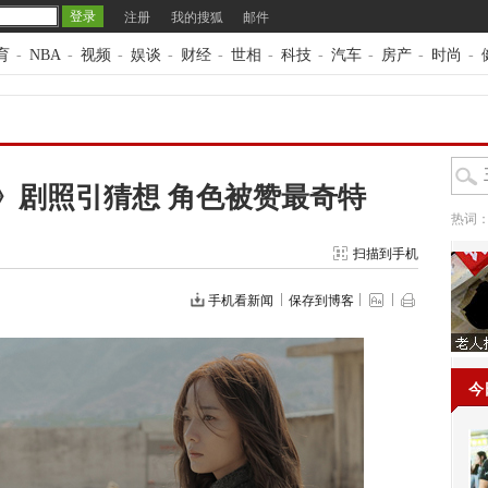
注册
我的搜狐
邮件
育
-
NBA
-
视频
-
娱谈
-
财经
-
世相
-
科技
-
汽车
-
房产
-
时尚
-
》剧照引猜想 角色被赞最奇特
热词
扫描到手机
手机看新闻
保存到博客
今