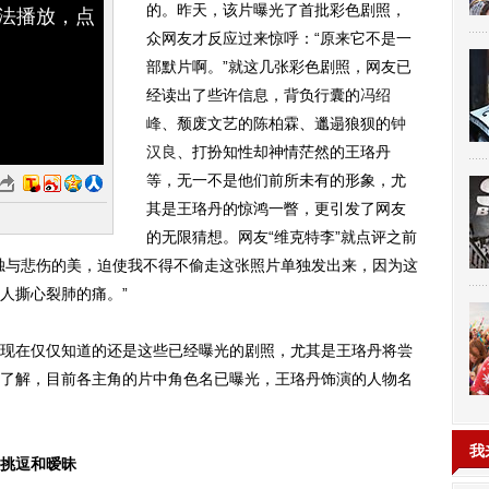
的。昨天，该片曝光了首批彩色剧照，
无法播放，点
众网友才反应过来惊呼：“原来它不是一
部默片啊。”就这几张彩色剧照，网友已
经读出了些许信息，背负行囊的
冯绍
峰
、颓废文艺的陈柏霖、邋遢狼狈的
钟
汉良
、打扮知性却神情茫然的王珞丹
等，无一不是他们前所未有的形象，尤
其是王珞丹的惊鸿一瞥，更引发了网友
的无限猜想。网友“维克特李”就点评之前
独与悲伤的美，迫使我不得不偷走这张照片单独发出来，因为这
人撕心裂肺的痛。”
在仅仅知道的还是这些已经曝光的剧照，尤其是王珞丹将尝
了解，目前各主角的片中角色名已曝光，王珞丹饰演的人物名
我
挑逗和暧昧