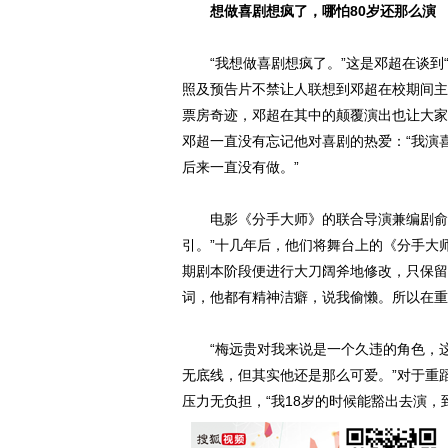
想做喜剧想疯了，哪怕80岁还那么演
“我想做喜剧想疯了。”这是邓超在谈到“
照及预告片不禁让人联想到邓超在校期间主
票房奇迹，邓超在其中的颠覆演出也让大家
邓超一直没有忘记他对喜剧的热爱：“我演
后来一直没有做。”
电影《分手大师》的联合导演兼编剧俞白
引。”十几年后，他们将舞台上的《分手大
期剧本阶段便进行大刀阔斧地修改，只保留
词，他都有精神洁癖，说我偷懒。所以在重
“梅远贵对我来说是一个久违的角色，这
无底线，但其实他还是那么可爱。”对于重
压力无负担，“我18岁的时候能豁出去演，