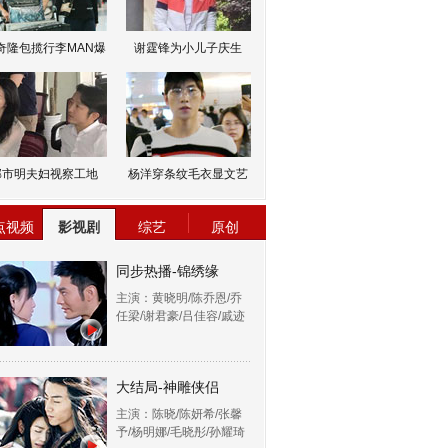
奇隆包揽行李MAN爆
谢霆锋为小儿子庆生
邹市明夫妇视察工地
杨洋穿条纹毛衣显文艺
点视频
影视剧
综艺
原创
同步热播-锦绣缘
主演：黄晓明/陈乔恩/乔
任梁/谢君豪/吕佳容/戚迹
大结局-神雕侠侣
主演：陈晓/陈妍希/张馨
予/杨明娜/毛晓彤/孙耀琦