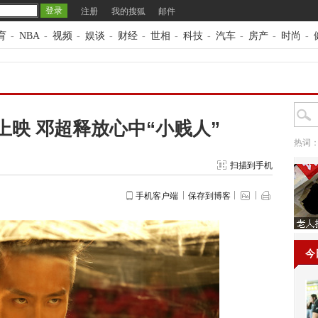
注册
我的搜狐
邮件
育
-
NBA
-
视频
-
娱谈
-
财经
-
世相
-
科技
-
汽车
-
房产
-
时尚
-
映 邓超释放心中“小贱人”
热词
扫描到手机
手机客户端
保存到博客
今