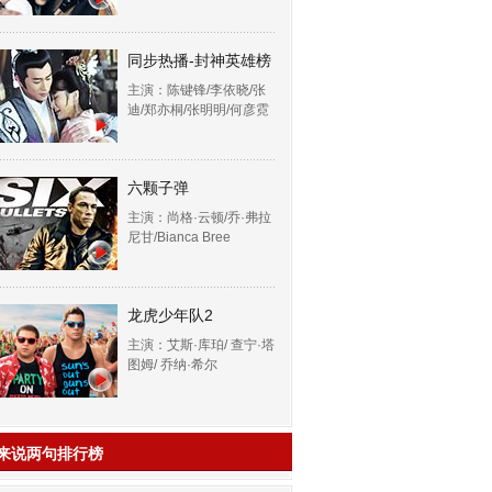
同步热播-封神英雄榜
主演：陈键锋/李依晓/张
迪/郑亦桐/张明明/何彦霓
六颗子弹
主演：尚格·云顿/乔·弗拉
尼甘/Bianca Bree
龙虎少年队2
主演：艾斯·库珀/ 查宁·塔
图姆/ 乔纳·希尔
来说两句排行榜