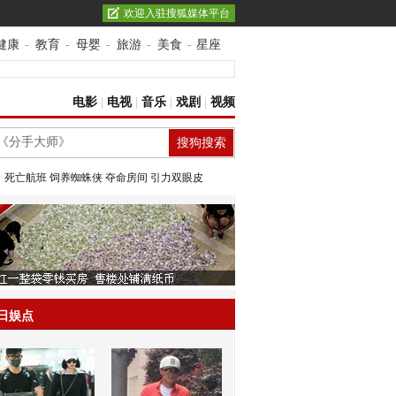
欢迎入驻搜狐媒体平台
健康
-
教育
-
母婴
-
旅游
-
美食
-
星座
电影
|
电视
|
音乐
|
戏剧
|
视频
：
死亡航班
饲养蜘蛛侠
夺命房间
引力双眼皮
日娱点