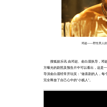
邓超——野性男人
搜狐娱乐讯 由
邓超
、俞白眉执导，邓
方曝光的剧照及预告片中可以看出，这是一
导演俞白眉经常开玩笑：“做喜剧的人，每
完全释放了自己心中的“小贱人”。