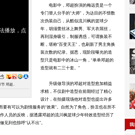
电影中，邓超扮演的梅远贵是一个
专门替人分手的“大师”，为达目的不惜数
次伪装自己，从酷似流川枫的篮球少
年，胡须蕾丝冰上舞男、军大衣屌丝，
无法播放，点
再到湿身吸引，制服诱惑，可谓换装不
断，堪称“百变天王”，也刷新了男主角换
装次数的纪录。据悉，现阶段曝光的造
型只是电影中的冰山一角，“单单邓超的
造型就有二三十套。”
升级做导演的邓超对造型愈加精益
 邓超..
求精，不仅剧中造型在前期经过了精心
设计，在拍摄现场他对造型也提出许多
而要有可以为剧情服务的“效果”。自然为了角色，扮丑也在所不
作人员的反映，据透露邓超的流川枫篮球少年特效造型经历了
俪见到也惊呼“认不出”。
我