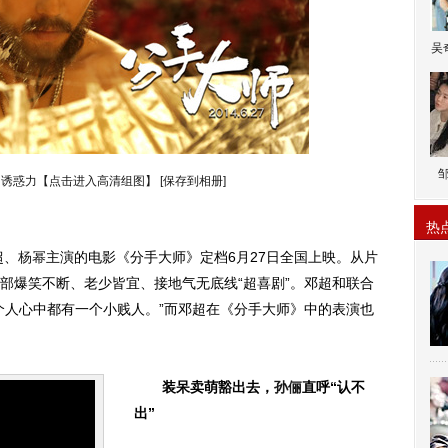
吴
的诱惑力【点击进入高清组图】
[保存到相册]
热
超、
杨幂
主演的电影《分手大师》定档6月27日全国上映。从片
部爆笑不断、老少皆宜、接地气无底线“超喜剧”。邓超和联合
个人心中都有一个小贱人。”而邓超在《分手大师》中的表演也
装呆卖萌豁出去，
孙俪
直呼“认不
出”