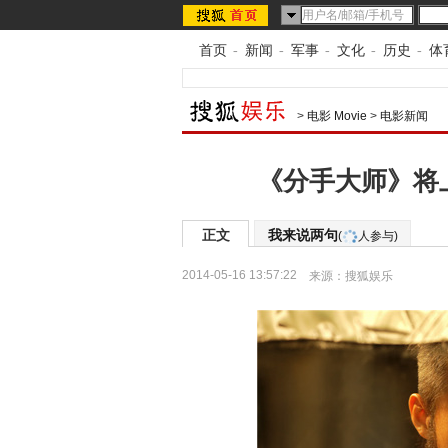
首页
-
新闻
-
军事
-
文化
-
历史
-
体
>
电影 Movie
>
电影新闻
《分手大师》将上
正文
我来说两句
(
人参与)
2014-05-16 13:57:22
来源：
搜狐娱乐