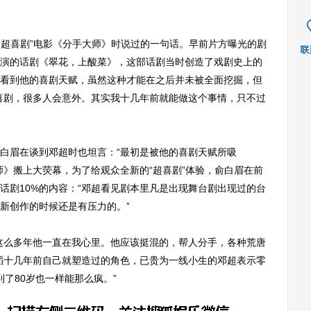
超喜剧”电影《分手大师》时说过的一句话。早前片方曝光的剧
演的话剧《翠花，上酸菜》，这部话剧当时创造了戏剧史上的
看到他的喜剧天赋，虽然这种才能在之后并未被全面挖掘，但
喜剧，很多人会意外。其实我十几年前就能做这个事情，只不过
眉在谈到邓超时也坦言：“最初是被他的喜剧天赋所吸
师》搬上大荧幕，为了给观众全新的“超喜剧”体验，俞白眉在前
话剧10%的内容：“邓超看见剧本里凡是出现舞台剧出现过的台
新创作的时候还是有压力的。”
么多年他一直在我心里。他应该挺混的，帮人分手，各种荒唐
蹈十几年前自己就塑造过的角色，已贵为一线小生的邓超表示零
到了80岁也一样能那么疯。”