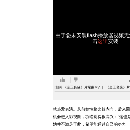
由于您未安装flash播放器视频
击
这里
安装
[相关]
《金玉良缘》片尾曲MV..
|
《金玉良缘》片头
就热爱表演。从前她性格比较内向，后来因
机会进入影视圈，项瑾觉得很高兴：“这也是
她并不满足于此，希望能通过自己的努力，