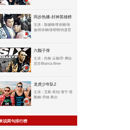
同步热播-封神英雄榜
主演：陈键锋/李依晓/张
迪/郑亦桐/张明明/何彦霓
六颗子弹
主演：尚格·云顿/乔·弗拉
尼甘/Bianca Bree
龙虎少年队2
主演：艾斯·库珀/ 查宁·塔
图姆/ 乔纳·希尔
来说两句排行榜