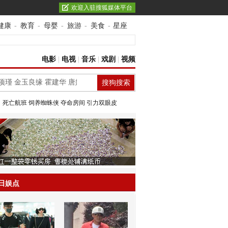
欢迎入驻搜狐媒体平台
健康
-
教育
-
母婴
-
旅游
-
美食
-
星座
电影
|
电视
|
音乐
|
戏剧
|
视频
：
死亡航班
饲养蜘蛛侠
夺命房间
引力双眼皮
日娱点