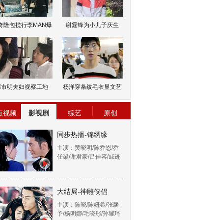
奇隆包揽行李MAN爆
谢霆锋为小儿子庆生
邹市明夫妇视察工地
杨洋穿条纹毛衣显文艺
点视频
影视剧
综艺
原创
同步热播-锦绣缘
主演：黄晓明/陈乔恩/乔
任梁/谢君豪/吕佳容/戚迹
大结局-神雕侠侣
主演：陈晓/陈妍希/张馨
予/杨明娜/毛晓彤/孙耀琦