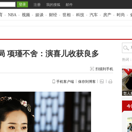
注册
我的搜狐
邮件
育
-
NBA
-
视频
-
娱谈
-
财经
-
世相
-
科技
-
汽车
-
房产
-
时尚
-
局 项瑾不舍：演喜儿收获良多
热词
扫描到手机
手机客户端
保存到博客
今