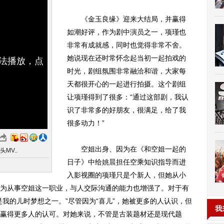
《金玉良缘》迎来大结局，并赢得
如潮好评，作为剧中演员之一，项瑾也
非常有成就感，同时也觉得非常不舍。
她说现在还时常怀念起当初一起拍戏的
无法播放，点
时光，剧组氛围非常融洽和谐，大家每
天都很开心的一起进行拍摄。这个剧组
让项瑾得到了很多：“通过这部剧，我认
识了非常多的好朋友，很满足，给了我
很多动力！”
空姐出身、因为在《和空姐一起的
MV..
日子》中给
姚晨
担任空乘知识指导而进
入影视圈的项瑾只是个新人，但她从小
为从事空姐这一职业，与人交际沟通的能力也增强了。对于有
我的儿时梦想之一。”尽管因为“喜儿”，她被更多的人认识，但
我
赢得更多人的认可。对她来说，不管是古装题材还是现代题