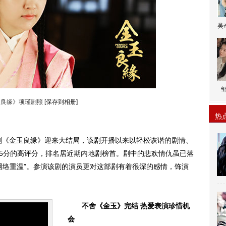
吴
玉良缘》项瑾剧照
[保存到相册]
热
《金玉良缘》迎来大结局，该剧开播以来以轻松诙谐的剧情、
.5分的高评分，排名居近期内地剧榜首。剧中的悲欢情仇虽已落
网络重温”。参演该剧的演员更对这部剧有着很深的感情，饰演
不舍《金玉》完结 热爱表演珍惜机
会