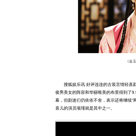
《金
搜狐娱乐讯 好评连连的古装言情轻喜剧
俊男美女的阵容和华丽唯美的布景得到了9
幕，但剧迷们仍依依不舍，表示还将继续“
喜儿的演员项瑾就是其中之一。