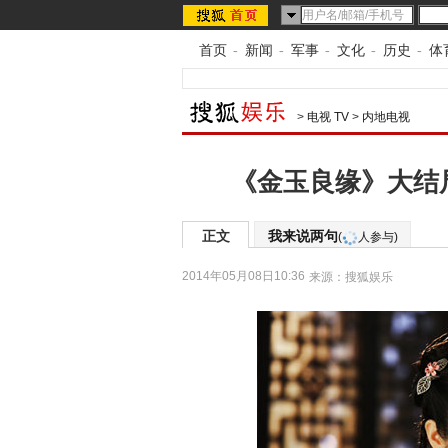
首页
-
新闻
-
军事
-
文化
-
历史
-
体
>
电视 TV
>
内地电视
《金玉良缘》大结
正文
我来说两句
(
人参与)
2014年05月08日10:36
来源：
搜狐娱乐