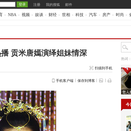
注册
我的搜狐
邮件
育
-
NBA
-
视频
-
娱谈
-
财经
-
世相
-
科技
-
汽车
-
房产
-
时尚
-
播 贡米唐嫣演绎姐妹情深
热词
扫描到手机
手机客户端
保存到博客
今