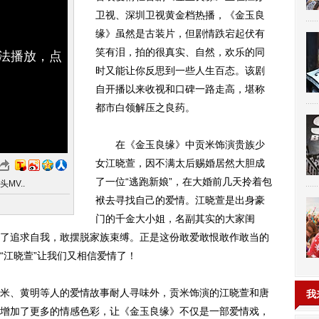
卫视、深圳卫视黄金档热播，《金玉良
缘》虽然是古装片，但剧情跌宕起伏有
笑有泪，拍的很真实、自然，欢乐的同
无法播放，点
时又能让你反思到一些人生百态。该剧
自开播以来收视和口碑一路走高，堪称
都市白领解压之良药。
在《金玉良缘》中贡米饰演贵族少
女江晓萱，因不满太后赐婚居然大胆成
了一位“逃跑新娘”，在大婚前几天拎着包
MV..
袱去寻找自己的爱情。江晓萱是出身豪
门的千金大小姐，名副其实的大家闺
了追求自我，敢摆脱家族束缚。正是这份敢爱敢恨敢作敢当的
“江晓萱”让我们又相信爱情了！
、黄明等人的爱情故事耐人寻味外，贡米饰演的江晓萱和唐
我
增加了更多的情感色彩，让《金玉良缘》不仅是一部爱情戏，