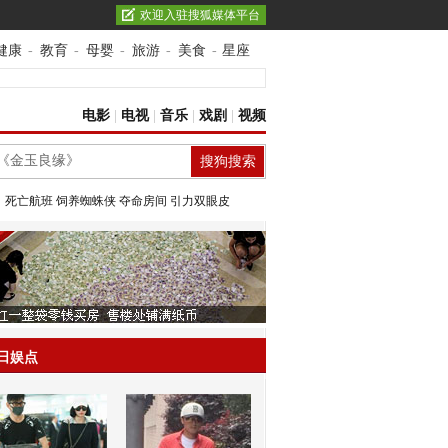
欢迎入驻搜狐媒体平台
健康
-
教育
-
母婴
-
旅游
-
美食
-
星座
电影
|
电视
|
音乐
|
戏剧
|
视频
：
死亡航班
饲养蜘蛛侠
夺命房间
引力双眼皮
日娱点