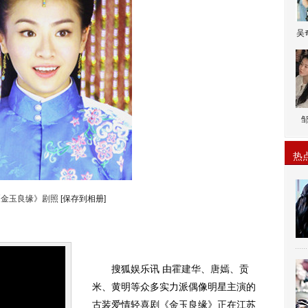
吴
热
《金玉良缘》剧照
[保存到相册]
搜狐娱乐讯 由
霍建华
、
唐嫣
、贡
米、黄明等众多实力派偶像明星主演的
古装爱情轻喜剧《金玉良缘》正在江苏