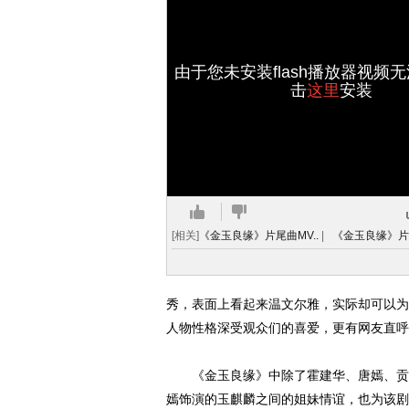
由于您未安装flash播放器视频
击
这里
安装
[相关]
《金玉良缘》片尾曲MV..
|
《金玉良缘》片头
秀，表面上看起来温文尔雅，实际却可以为
人物性格深受观众们的喜爱，更有网友直呼
《金玉良缘》中除了霍建华、唐嫣、贡米
嫣饰演的玉麒麟之间的姐妹情谊，也为该剧