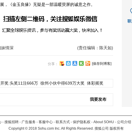
展，《金玉良缘》无疑是一部温暖荧屏的诚意之作。
姐妹情深
(责任编辑：陈天如)
[保存到博客]
分享：
开奖:头奖11注666万
徐州小伙中得639万大奖
体彩摇奖
我要发布
心
-
搜狐招聘
-
广告服务
-
客服中心
-
联系方式
-
保护隐私权
-
About SOHU
-
公司介绍
Copyright
©
2018 Sohu.com Inc. All Rights Reserved. 搜狐公司
版权所有