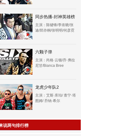
同步热播-封神英雄榜
主演：陈键锋/李依晓/张
迪/郑亦桐/张明明/何彦霓
六颗子弹
主演：尚格·云顿/乔·弗拉
尼甘/Bianca Bree
龙虎少年队2
主演：艾斯·库珀/ 查宁·塔
图姆/ 乔纳·希尔
来说两句排行榜