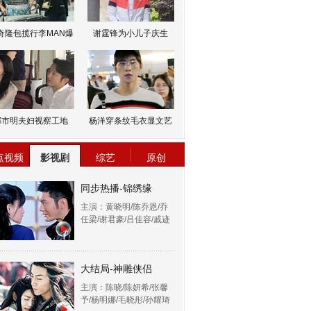
奇隆包揽行李MAN爆
谢霆锋为小儿子庆生
邹市明夫妇视察工地
杨洋穿条纹毛衣显文艺
点视频
影视剧
综艺
原创
同步热播-锦绣缘
主演：黄晓明/陈乔恩/乔
任梁/谢君豪/吕佳容/戚迹
大结局-神雕侠侣
主演：陈晓/陈妍希/张馨
予/杨明娜/毛晓彤/孙耀琦