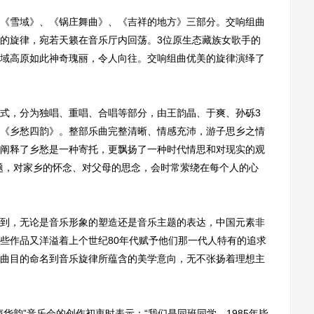
雪域》、《锅庄舞曲》、《吉祥的地方》三部分。交响组曲
的旋律，宛若天籁在音乐厅内回荡。3位原生态藏族女歌手的
域高原如此神奇瑰丽，令人向往。交响组曲优美的旋律演绎了
，分为独唱、重唱、合唱等部分，由王韵晶、于爽、孙砾3
《乡愁四韵》。整部乐曲完整清晰、情感充沛，游子思乡之情
阐释了乡愁是一种寄托，更飘扬了一种时代情思和对现实的观
题，对家乡的怀念、对父母的思念，会时常萦绕在每个人的心
，无论是音乐形象的塑造还是音乐主题的表达，中国元素非
些作品又洋溢着上个世纪80年代赋予他们那一代人特有的追求
曲目的命名到音乐旋律所蕴含的美学意向，无不张扬着理想主
韵”音乐会的创作初衷时表示：“我们是同班同学，1985年毕