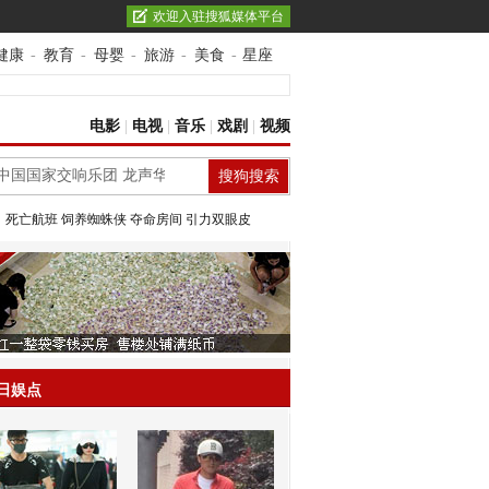
欢迎入驻搜狐媒体平台
健康
-
教育
-
母婴
-
旅游
-
美食
-
星座
电影
|
电视
|
音乐
|
戏剧
|
视频
：
死亡航班
饲养蜘蛛侠
夺命房间
引力双眼皮
日娱点