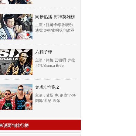
同步热播-封神英雄榜
主演：陈键锋/李依晓/张
迪/郑亦桐/张明明/何彦霓
六颗子弹
主演：尚格·云顿/乔·弗拉
尼甘/Bianca Bree
龙虎少年队2
主演：艾斯·库珀/ 查宁·塔
图姆/ 乔纳·希尔
来说两句排行榜