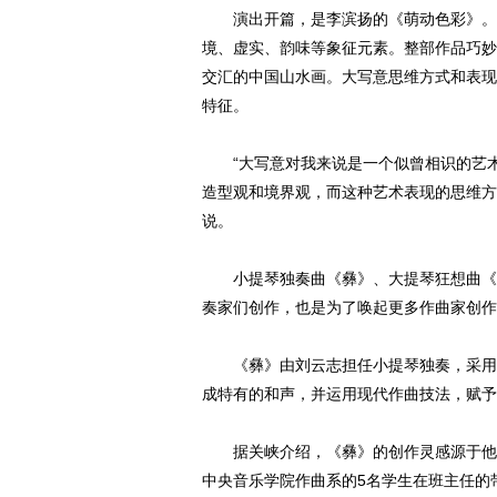
演出开篇，是李滨扬的《萌动色彩》。作
境、虚实、韵味等象征元素。整部作品巧妙
交汇的中国山水画。大写意思维方式和表现
特征。
“大写意对我来说是一个似曾相识的艺术
造型观和境界观，而这种艺术表现的思维方
说。
小提琴独奏曲《彝》、大提琴狂想曲《豫
奏家们创作，也是为了唤起更多作曲家创作
《彝》由刘云志担任小提琴独奏，采用三
成特有的和声，并运用现代作曲技法，赋予
据关峡介绍，《彝》的创作灵感源于他在
中央音乐学院作曲系的5名学生在班主任的