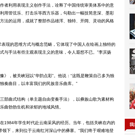
者利用表现主义创作手法，诠释了中国传统审美体系中的意
利用管弦乐、打击乐等西方乐器，勾勒出一幅技简意深、墨彩
方法的运用，成就了整部作品雄浑、独特、开阔、灵动的风格
表现的思维方式与概念范畴，它体现了中国人在绘画上独特的
式与手法有些主观表现主义的意味，令人遐想不已。”李滨扬
》，被关峡冠以“华韵点彩”。他说：“这既是鞭策自己多为独
独奏曲目，以丰富我们的民族音乐曲库。”
部曲式结构（单主题自由变奏手法），以彝族山歌为素材构
乐曲勃勃生机和浓郁的地域风情。
1984年学生时代赴云南采风的经历。当年，包括关峡在内的
我
带领下，来到位于云南红河深山中的彝寨。“我们终于艰难地登