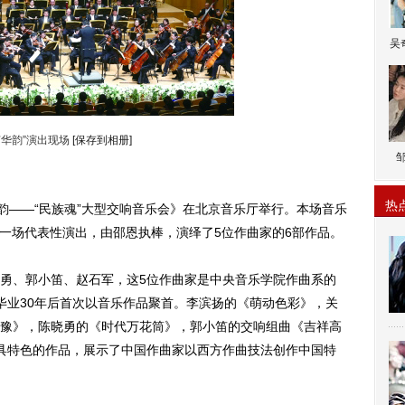
吴
声华韵”演出现场
[保存到相册]
热
——“民族魂”大型交响音乐会》在北京音乐厅举行。本场音乐
季中一场代表性演出，由邵恩执棒，演绎了5位作曲家的6部作品。
、郭小笛、赵石军，这5位作曲家是中央音乐学院作曲系的
毕业30年后首次以音乐作品聚首。李滨扬的《萌动色彩》，关
豫》，陈晓勇的《时代万花筒》，郭小笛的交响组曲《吉祥高
具特色的作品，展示了中国作曲家以西方作曲技法创作中国特