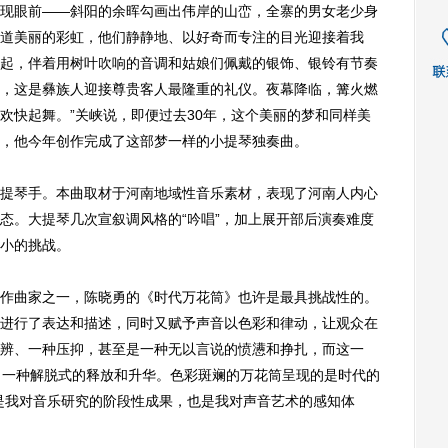
现眼前——斜阳的余晖勾画出伟岸的山峦，全寨的男女老少身
道美丽的彩虹，他们静静地、以好奇而专注的目光迎接着我
起，伴着用树叶吹响的音调和姑娘们佩戴的银饰、银铃有节奏
，这是彝族人迎接尊贵客人最隆重的礼仪。夜幕降临，篝火燃
欢快起舞。”关峡说，即便过去30年，这个美丽的梦和同样美
，他今年创作完成了这部梦一样的小提琴独奏曲。
琴手。本曲取材于河南地域性音乐素材，表现了河南人内心
态。大提琴几次宣叙调风格的“吟唱”，加上展开部后演奏难度
小的挑战。
曲家之一，陈晓勇的《时代万花筒》也许是最具挑战性的。
进行了表达和描述，同时又赋予声音以色彩和律动，让观众在
辨、一种压抑，甚至是一种无以言说的愤懑和挣扎，而这一
了一种解脱式的释放和升华。色彩斑斓的万花筒呈现的是时代的
是我对音乐研究的阶段性成果，也是我对声音艺术的感知体