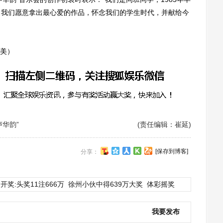
，我们愿意拿出最心爱的作品，怀念我们的学生时代，并献给今
 美）
声华韵”
(责任编辑：崔延)
[保存到博客]
分享：
开奖:头奖11注666万
徐州小伙中得639万大奖
体彩摇奖
我要发布