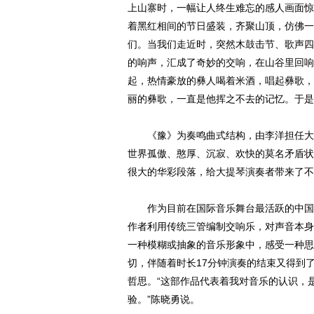
上山寨时，一幅让人终生难忘的感人画面惊
着黑红相间的节日盛装，齐聚山顶，仿佛一
们。当我们走近时，突然木鼓击节、歌声四
的响声，汇成了奇妙的交响，在山谷里回响
起，热情豪放的彝人喝着米酒，唱起彝歌，
丽的彝歌，一直是他挥之不去的记忆。于是
《豫》为奏鸣曲式结构，由李洋担任大提
世界孤傲、憨厚、沉寂、欢快的莫名矛盾状
很大的华彩段落，给大提琴演奏者带来了不
作为目前在国际音乐舞台最活跃的中国作
作者利用传统三管编制交响乐，对声音本身
一种模糊或抽象的音乐形象中，感受一种思
切，伴随着时长17分钟演奏的结束又得到
哲思。“这部作品代表着我对音乐的认识，
验。”陈晓勇说。