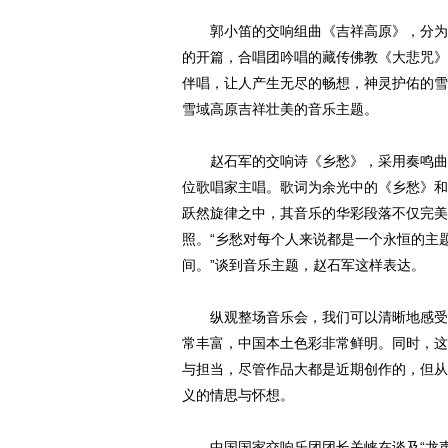
郭小笛的交响组曲《吉祥高原》，分为《
的开篇，合唱团吟唱的藏传佛教《大悲咒》
伴唱，让人产生无尽的畅想，神灵护佑的雪
雪域高原吉祥壮美的音乐主题。
赵石军的交响诗《乡愁》，采用奏鸣曲式
位歌唱家主唱。歌词为余光中的《乡愁》和
跃然旋律之中，其音乐的华彩段落不仅完美
照。“乡愁对每个人来说都是一个永恒的主
间。”谈到音乐主题，赵石军这样表达。
纵观整场音乐会，我们可以清晰地感受到
常丰富，中国本土色彩非常鲜明。同时，这
与担当，尽管作品大都是近期创作的，但从
义的情思与怀想。
中国国家交响乐团团长关峡在谈及“龙声华