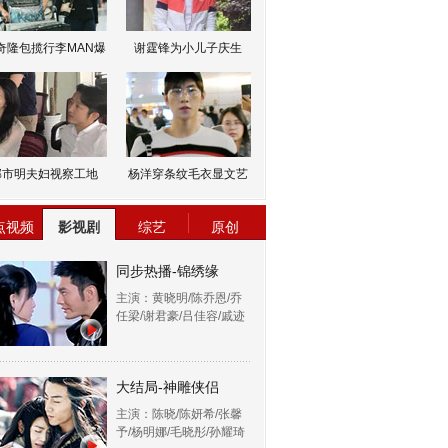
奇隆包揽行李MAN爆
谢霆锋为小儿子庆生
邹市明夫妇视察工地
杨洋穿条纹毛衣显文艺
点视频
影视剧
综艺
原创
同步热播-锦绣缘
主演：黄晓明/陈乔恩/乔
任梁/谢君豪/吕佳容/戚迹
大结局-神雕侠侣
主演：陈晓/陈妍希/张馨
予/杨明娜/毛晓彤/孙耀琦