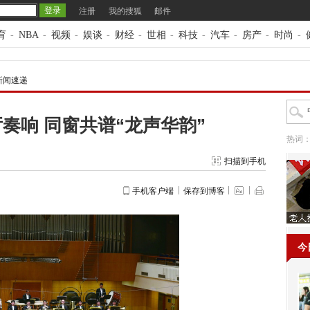
注册
我的搜狐
邮件
育
-
NBA
-
视频
-
娱谈
-
财经
-
世相
-
科技
-
汽车
-
房产
-
时尚
-
新闻速递
厅奏响 同窗共谱“龙声华韵”
热词
扫描到手机
手机客户端
保存到博客
今