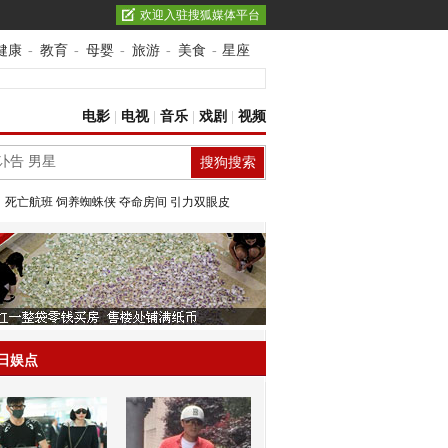
欢迎入驻搜狐媒体平台
健康
-
教育
-
母婴
-
旅游
-
美食
-
星座
电影
|
电视
|
音乐
|
戏剧
|
视频
：
死亡航班
饲养蜘蛛侠
夺命房间
引力双眼皮
日娱点