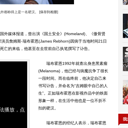
戏外都称得上是一名硬汉。
[保存到相册]
外媒体报道，曾出演《国土安全》(Homeland)、《傲骨贤
深演员詹姆斯-瑞布霍恩(James Rebhorn)因病于当地时间21日
死亡的来临，他甚至在去世前自己执笔撰写了讣告。
瑞布霍恩1992年就查出身患黑素瘤
(Melanoma)，他已经与病魔抗争了很长
一段时间。而在临终前，他决定自己来
书写讣告，并命名为“吉姆眼中自己的人
生”。正如瑞布霍恩在影视作品中的铁面
形象一样，在生活中他也是一位不折不
扣的硬汉。
无法播放，点
我
瑞布霍恩的经纪人表示，瑞布霍恩