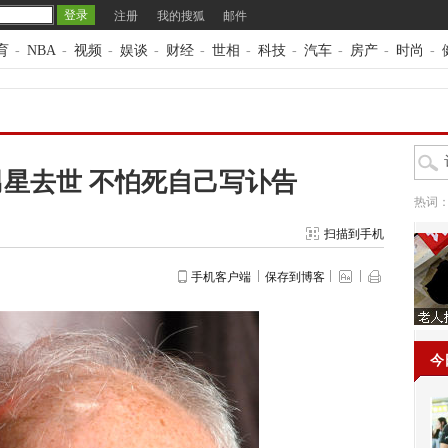
注册
我的搜狐
邮件
育
-
NBA
-
视频
-
娱谈
-
财经
-
世相
-
科技
-
汽车
-
房产
-
时尚
-
星去世 不怕死自己写讣告
热词
扫描到手机
手机客户端
保存到博客
今