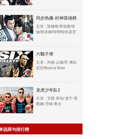
同步热播-封神英雄榜
主演：陈键锋/李依晓/张
迪/郑亦桐/张明明/何彦霓
六颗子弹
主演：尚格·云顿/乔·弗拉
尼甘/Bianca Bree
龙虎少年队2
主演：艾斯·库珀/ 查宁·塔
图姆/ 乔纳·希尔
来说两句排行榜