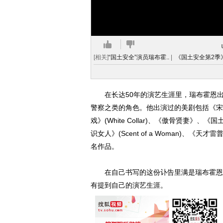
[相关]
“国土安全”演员瑞布霍..
|
《国土安全第2季》
在长达50年的演艺生涯里，瑞布霍恩出
警察之类的角色。他出演过的美剧包括《宋飞正传》(
戏》(White Collar)、《傲骨贤妻》、《
识女人》(Scent of a Woman)、《天才雷普利》
名作品。
在自己书写的这份讣告里满是瑞布霍恩对
有提到自己的演艺生涯。