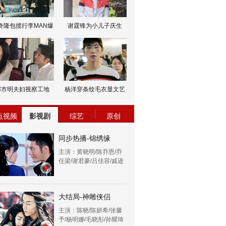
奇隆包揽行李MAN爆
谢霆锋为小儿子庆生
邹市明夫妇视察工地
杨洋穿条纹毛衣显文艺
点视频
影视剧
综艺
原创
同步热播-锦绣缘
主演：黄晓明/陈乔恩/乔
任梁/谢君豪/吕佳容/戚迹
大结局-神雕侠侣
主演：陈晓/陈妍希/张馨
予/杨明娜/毛晓彤/孙耀琦