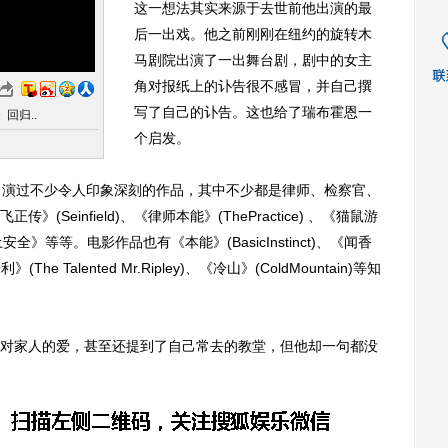
这一想法其实来源于去世前他出演的最
后一出戏。他之前刚刚在纽约的旋转木
马剧院出演了一出舞台剧，剧中的女主
角对报纸上的讣告很不感冒，并自己撰
写了自己的讣告。这也给了瑞布霍恩一
回归..
个启发。
演过不少令人印象深刻的作品，其中不少都是律师、检察官、
Seinfield)、《律师本能》(ThePractice) 、《猫鼠游
国土安全》等等。电影作品也有《本能》(BasicInstinct)、《闻香
(The Talented Mr.Ripley)、《冷山》(ColdMountain)等知
家人的爱，甚至还提到了自己常去的教堂，但他却一句都没