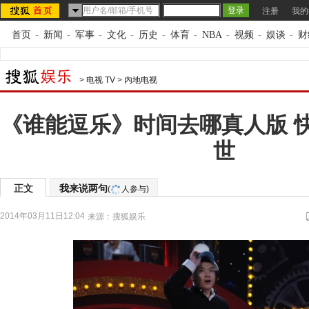
注册
我的
首页
-
新闻
-
军事
-
文化
-
历史
-
体育
-
NBA
-
视频
-
娱谈
-
财
>
电视 TV
>
内地电视
《谁能逗乐》时间去哪真人版 
世
正文
我来说两句
(
人参与)
2014年03月11日12:04
来源：
搜狐娱乐