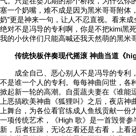
气。只是在婴儿期的那个桥段，为什么你
塞一个奶嘴，难不成是因为黑米哥哥附体，
奶”更是神来一句，让人不忍直视。看来成
绝对不是冯导的专利啊，你是不把kimi黑
我的小伙伴们只能高喊还我天然萌的黑米
传统快板伴奏现代摇滚 神曲当道《hig
成全自己、恶心别人不是冯导的专利，
不是谁一个人的专利。每每神曲问世，各
掀起新一轮的高潮。自蛋蔬夫妻在《谁能
上恶搞欧美神曲《狐狸叫》之后，夜店神曲《
上舞台，为各位看官练成人鱼线贡献一份
一项传统艺术，《High 歌》是一首毁誉
新，后者狂躁，无论左看还是右看，上看