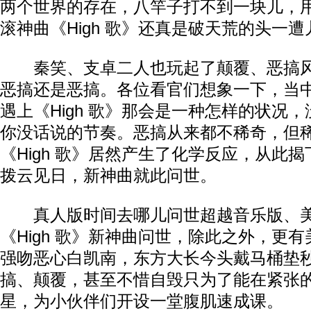
两个世界的存在，八竿子打不到一块儿，
滚神曲《High 歌》还真是破天荒的头一遭
秦笑、支卓二人也玩起了颠覆、恶搞风
恶搞还是恶搞。各位看官们想象一下，当
遇上《High 歌》那会是一种怎样的状况
你没话说的节奏。恶搞从来都不稀奇，但
《High 歌》居然产生了化学反应，从此揭
拨云见日，新神曲就此问世。
真人版时间去哪儿问世超越音乐版、美
《High 歌》新神曲问世，除此之外，更
强吻恶心白凯南，东方大长今头戴马桶垫
搞、颠覆，甚至不惜自毁只为了能在紧张的
星，为小伙伴们开设一堂腹肌速成课。