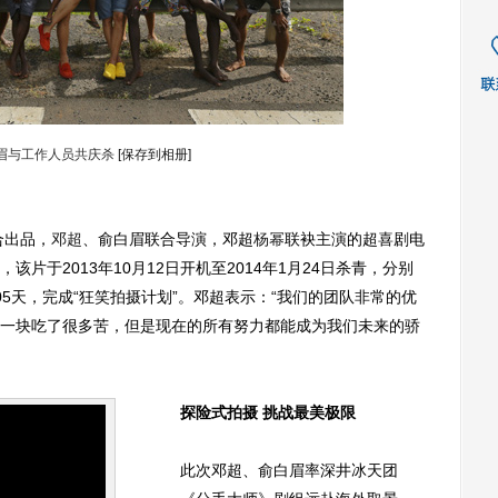
眉与工作人员共庆杀
[保存到相册]
合出品，
邓超
、俞白眉联合导演，邓超
杨幂
联袂主演的超喜剧电
片于2013年10月12日开机至2014年1月24日杀青，分别
5天，完成“狂笑拍摄计划”。邓超表示：“我们的团队非常的优
一块吃了很多苦，但是现在的所有努力都能成为我们未来的骄
探险式拍摄 挑战最美极限
此次邓超、俞白眉率深井冰天团