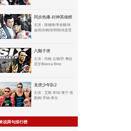
同步热播-封神英雄榜
主演：陈键锋/李依晓/张
迪/郑亦桐/张明明/何彦霓
六颗子弹
主演：尚格·云顿/乔·弗拉
尼甘/Bianca Bree
龙虎少年队2
主演：艾斯·库珀/ 查宁·塔
图姆/ 乔纳·希尔
来说两句排行榜