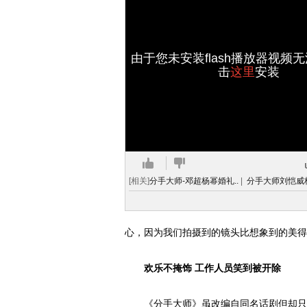
由于您未安装flash播放器视频
击
这里
安装
[相关]
分手大师-邓超杨幂婚礼..
|
分手大师刘恺威杨
心，因为我们拍摄到的镜头比想象到的美得
欢乐不掩饰 工作人员笑到被开除
《分手大师》虽改编自同名话剧但却只保