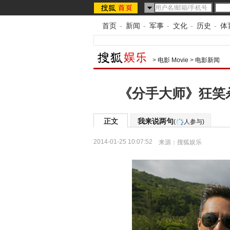
首页
-
新闻
-
军事
-
文化
-
历史
-
体
>
电影 Movie
>
电影新闻
《分手大师》狂笑
正文
我来说两句
(
人参与)
2014-01-25 10:07:52
来源：
搜狐娱乐