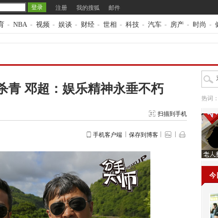
注册
我的搜狐
邮件
育
-
NBA
-
视频
-
娱谈
-
财经
-
世相
-
科技
-
汽车
-
房产
-
时尚
-
杀青 邓超：娱乐精神永垂不朽
热词
扫描到手机
手机客户端
保存到博客
今