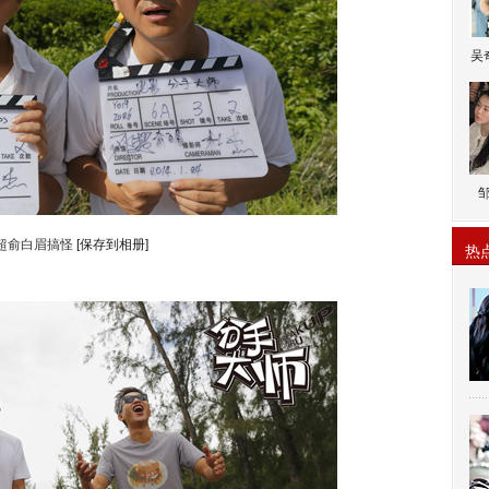
吴
超俞白眉搞怪
[保存到相册]
热