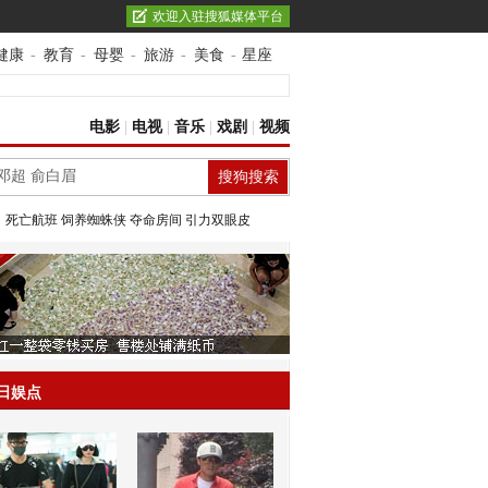
欢迎入驻搜狐媒体平台
健康
-
教育
-
母婴
-
旅游
-
美食
-
星座
电影
|
电视
|
音乐
|
戏剧
|
视频
：
死亡航班
饲养蜘蛛侠
夺命房间
引力双眼皮
日娱点