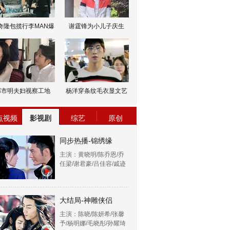
奇隆包揽行李MAN爆
谢霆锋为小儿子庆生
邹市明夫妇视察工地
杨洋穿条纹毛衣显文艺
点视频
影视剧
综艺
原创
同步热播-锦绣缘
主演：黄晓明/陈乔恩/乔
任梁/谢君豪/吕佳容/戚迹
大结局-神雕侠侣
主演：陈晓/陈妍希/张馨
予/杨明娜/毛晓彤/孙耀琦