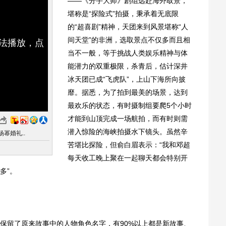
——《分手大师》剧组远赴海外取景，
堪称是“探险式”拍摄，秉承着无底限
的“超喜剧”精神，天团来到风景堪称“人
间天堂”的非洲，选取景点不仅多而且相
无法播放，点
当不一般，等于挑战人类娱乐精神与体
能潜力的双重极限，杀青后，估计深井
冰天团已成“飞虎队”，上山下海所向披
靡。据悉，为了拍到最美的场景，达到
最欢乐的状态，有时摄制组要爬5个小时
才能到山顶完成一场航拍，而有时则需
潜入惊险的海峡拍摄水下镜头。虽然辛
幂婚礼..
苦堪比探险，但俞白眉表示：“我和邓超
每天收工晚上聚在一起聊天都会特别开
多”。
留了原来故事中的人物角色名字，有90%以上都是新故事、