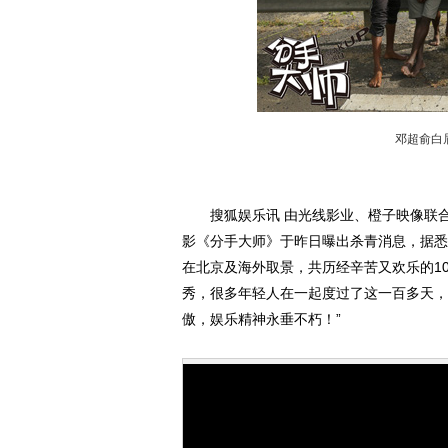
邓超俞白
搜狐娱乐讯 由光线影业、橙子映像联
影《分手大师》于昨日曝出杀青消息，据悉，该
在北京及海外取景，共历经辛苦又欢乐的10
秀，很多年轻人在一起度过了这一百多天，
傲，娱乐精神永垂不朽！”