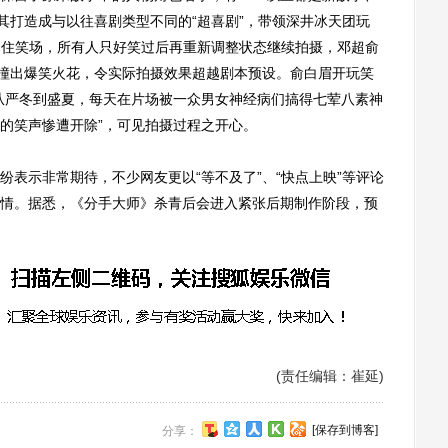
其打造成与以往喜剧类型不同的“超喜剧”，带领深井冰天团玩
忍不住笑场，所有人只好笑过后再重新调整状态继续拍摄，邓超俞
碰撞出爆笑火花，令实际拍摄效果超越剧本预设。俞白眉开玩笑
从严冬到盛夏，每天在片场被一众男女神经病们搞得七荤八素神
的笑声惨遭开除”，可见拍摄过程之开心。
示非常期待，不少网友更以“等不及了”、“快点上映”等评论
情。据悉，《分手大师》杀青后会进入紧张后期制作阶段，预
(责任编辑：崔延)
[保存到博客]
分享：