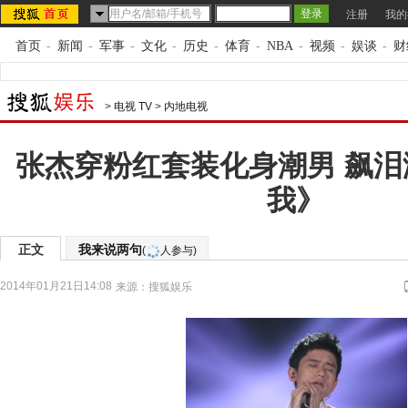
注册
我的
首页
-
新闻
-
军事
-
文化
-
历史
-
体育
-
NBA
-
视频
-
娱谈
-
财
>
电视 TV
>
内地电视
张杰穿粉红套装化身潮男 飙
我》
正文
我来说两句
(
人参与)
2014年01月21日14:08
来源：
搜狐娱乐