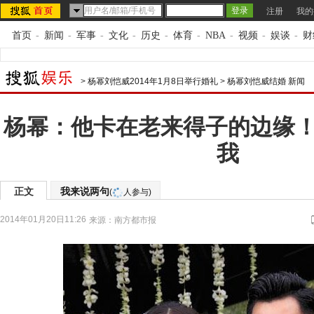
注册
我的
首页
-
新闻
-
军事
-
文化
-
历史
-
体育
-
NBA
-
视频
-
娱谈
-
财
>
杨幂刘恺威2014年1月8日举行婚礼
>
杨幂刘恺威结婚 新闻
杨幂：他卡在老来得子的边缘
我
正文
我来说两句
(
人参与)
2014年01月20日11:26
来源：
南方都市报