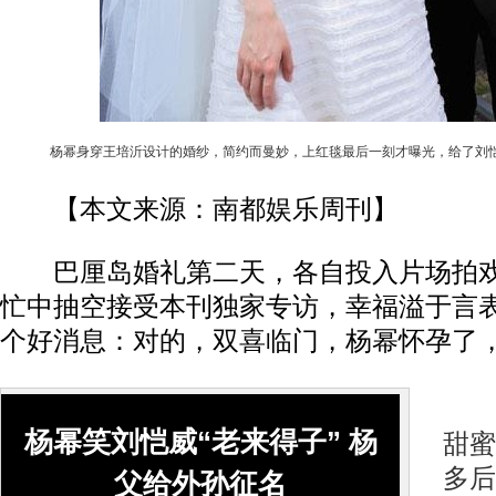
杨幂身穿王培沂设计的婚纱，简约而曼妙，上红毯最后一刻才曝光，给了刘
【本文来源：南都娱乐周刊】
巴厘岛婚礼第二天，各自投入片场拍
忙中抽空接受本刊独家专访，幸福溢于言
个好消息：对的，双喜临门，杨幂怀孕了
杨
杨幂笑刘恺威“老来得子” 杨
甜蜜
多后
父给外孙征名