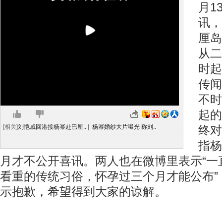
月1
讯，
厘岛
从二
时起
传闻
不时
起的
[相关]
刘恺威回港接杨幂赴巴厘..
|
杨幂婚纱大片曝光 称刘..
终对
指杨
月才不公开喜讯。两人也在微博里表示“一
看重的传统习俗，怀孕过三个月才能公布”
示抱歉，希望得到大家的谅解。