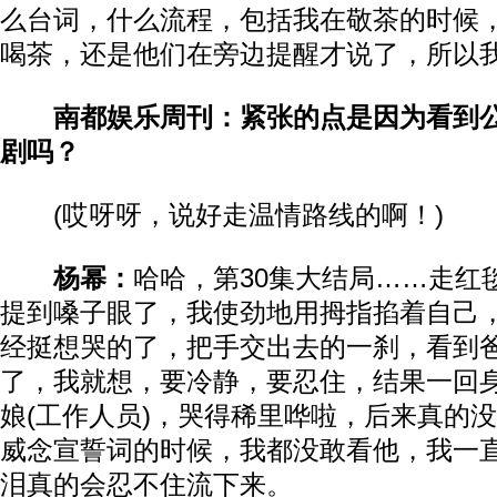
么台词，什么流程，包括我在敬茶的时候
喝茶，还是他们在旁边提醒才说了，所以
南都娱乐周刊：紧张的点是因为看到公
剧吗？
(哎呀呀，说好走温情路线的啊！)
杨幂：
哈哈，第30集大结局……走红
提到嗓子眼了，我使劲地用拇指掐着自己
经挺想哭的了，把手交出去的一刹，看到
了，我就想，要冷静，要忍住，结果一回
娘(工作人员)，哭得稀里哗啦，后来真的
威念宣誓词的时候，我都没敢看他，我一
泪真的会忍不住流下来。