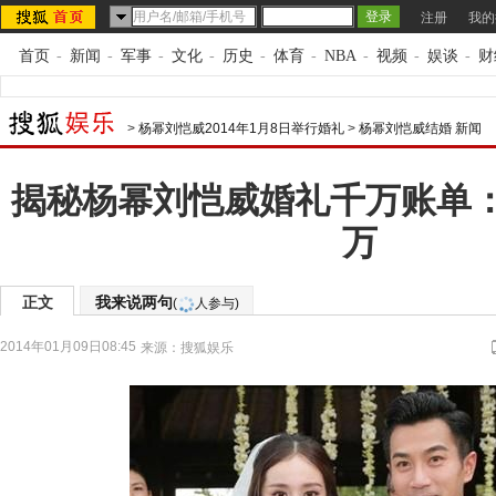
注册
我的
首页
-
新闻
-
军事
-
文化
-
历史
-
体育
-
NBA
-
视频
-
娱谈
-
财
>
杨幂刘恺威2014年1月8日举行婚礼
>
杨幂刘恺威结婚 新闻
揭秘杨幂刘恺威婚礼千万账单：
万
正文
我来说两句
(
人参与)
2014年01月09日08:45
来源：
搜狐娱乐