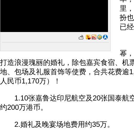
里，
扮也
已经
而
幂，
打造浪漫瑰丽的婚礼，除包嘉宾食宿、机
地、包场及礼服首饰等使费，合共花费逾1,
人民币1,170万）！
1.10张嘉鲁达印尼航空及20张国泰航
约200万港币。
2.婚礼及晚宴场地费用约35万。