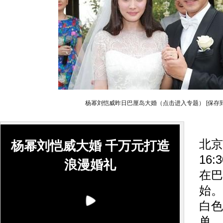
杨幂刘恺威昨日巴厘岛大婚（点击进入专题）
[保存
据
北京
杨幂刘恺威大婚 千万元打造
16
浪漫婚礼
在巴
始。
白色
单，