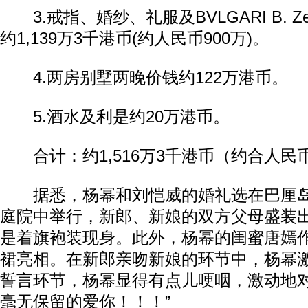
3.戒指、婚纱、礼服及BVLGARI B. Z
约1,139万3千港币(约人民币900万)。
4.两房别墅两晚价钱约122万港币。
5.酒水及利是约20万港币。
合计：约1,516万3千港币（约合人民币1
据悉，杨幂和刘恺威的婚礼选在巴厘岛
庭院中举行，新郎、新娘的双方父母盛装
是着旗袍装现身。此外，杨幂的闺蜜
唐嫣
裙亮相。在新郎亲吻新娘的环节中，杨幂
誓言环节，杨幂显得有点儿哽咽，激动地对
毫无保留的爱你！！！”