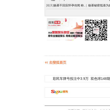
[相关]
杨幂不回应怀孕传闻 称..
|
杨幂秘密抵港为婚
彩民车牌号投注中3.9万
双色球148期