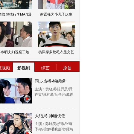
奇隆包揽行李MAN爆
谢霆锋为小儿子庆生
邹市明夫妇视察工地
杨洋穿条纹毛衣显文艺
点视频
影视剧
综艺
原创
同步热播-锦绣缘
主演：黄晓明/陈乔恩/乔
任梁/谢君豪/吕佳容/戚迹
大结局-神雕侠侣
主演：陈晓/陈妍希/张馨
予/杨明娜/毛晓彤/孙耀琦