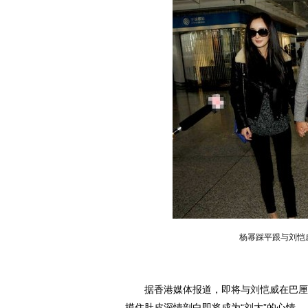
杨幂踩平跟与刘恺
据香港媒体报道，即将与
刘恺威
在巴厘
摸住肚皮深情剖白即将成为“刘太”的心情。