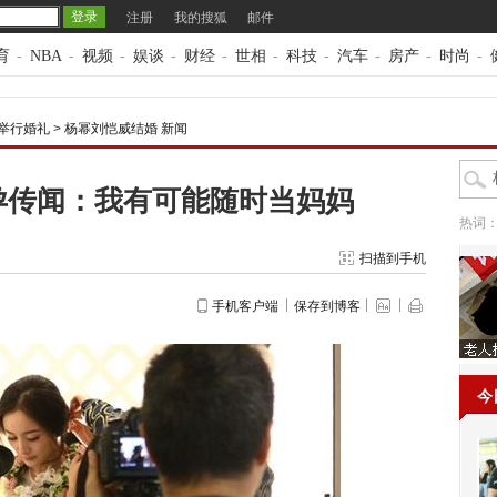
注册
我的搜狐
邮件
育
-
NBA
-
视频
-
娱谈
-
财经
-
世相
-
科技
-
汽车
-
房产
-
时尚
-
日举行婚礼
>
杨幂刘恺威结婚 新闻
孕传闻：我有可能随时当妈妈
热词
扫描到手机
手机客户端
保存到博客
今