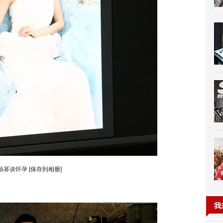
杨幂谈怀孕
[保存到相册]
我