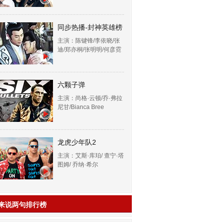
同步热播-封神英雄榜
主演：陈键锋/李依晓/张
迪/郑亦桐/张明明/何彦霓
六颗子弹
主演：尚格·云顿/乔·弗拉
尼甘/Bianca Bree
龙虎少年队2
主演：艾斯·库珀/ 查宁·塔
图姆/ 乔纳·希尔
来说两句排行榜