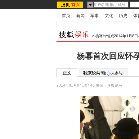
首页
-
新闻
-
军事
-
文化
-
历史
-
体
>
杨幂刘恺威2014年1月8
杨幂首次回应怀
正文
我来说两句
(
人参与)
2014年01月07日07:40
来源：
搜狐娱乐