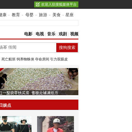
欢迎入驻搜狐媒体平台
健康
-
教育
-
母婴
-
旅游
-
美食
-
星座
电影
|
电视
|
音乐
|
戏剧
|
视频
：
死亡航班
饲养蜘蛛侠
夺命房间
引力双眼皮
日娱点