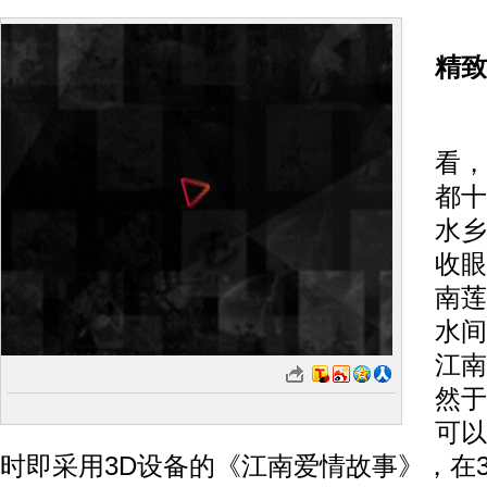
精致
从
看，
都十
水乡
收眼
南莲
水间
江南
然于
可以
时即采用3D设备的《江南爱情故事》，在