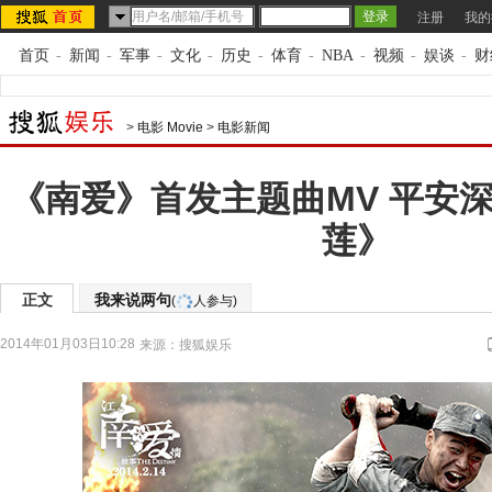
注册
我的
首页
-
新闻
-
军事
-
文化
-
历史
-
体育
-
NBA
-
视频
-
娱谈
-
财
>
电影 Movie
>
电影新闻
《南爱》首发主题曲MV 平安
莲》
正文
我来说两句
(
人参与)
2014年01月03日10:28
来源：
搜狐娱乐