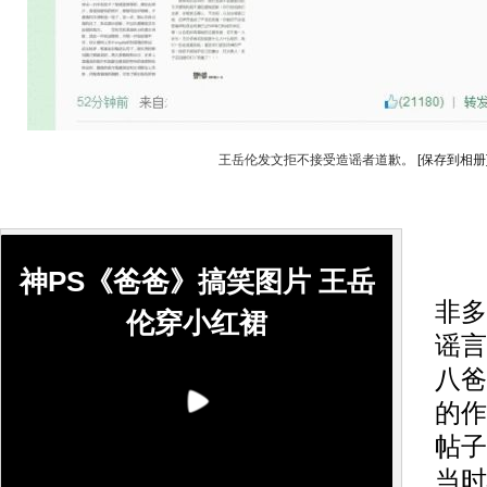
王岳伦发文拒不接受造谣者道歉。
[保存到相册
搜
神PS《爸爸》搞笑图片 王岳
非多
伦穿小红裙
谣言
八爸
的作
帖子
当时