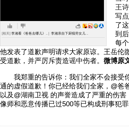
王诗
写点
了这
到后
[相关]
李湘看《爸爸去哪儿》..
|
李湘亲自下厨犒劳女儿 ..
每个
他发表了道歉声明请求大家原谅。王岳伦
受道歉，并严厉斥责造谣中伤者。
微博原
我郑重的告诉你：我们全家不会接受你
通的虚假道歉！你已经给我们全家，@爸爸
以及@湖南卫视 的声誉造成了严重的伤害
像师和恶意传播已过500等已构成刑事犯