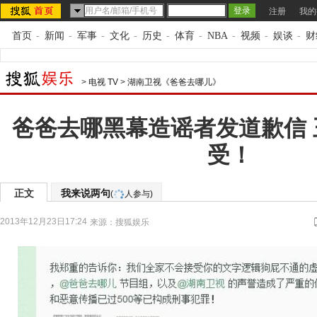
注册
我的
首页
-
新闻
-
军事
-
文化
-
历史
-
体育
-
NBA
-
视频
-
娱谈
-
财
>
电视 TV
>
湖南卫视《爸爸去哪儿》
爸爸去哪黑幕造谣者发道歉信
受！
正文
我来说两句
(
人参与)
2013年12月23日17:24
来源：
搜狐娱乐