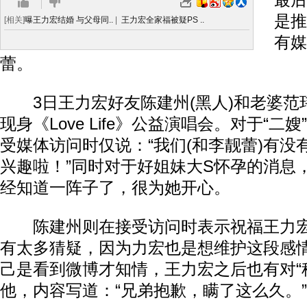
最后
是推
[相关]
曝王力宏结婚 与父母同..
|
王力宏全家福被疑PS ..
有媒
蕾。
3日王力宏好友陈建州(黑人)和老婆范玮
现身《Love Life》公益演唱会。对于“二
受媒体访问时仅说：“我们(和李靓蕾)有没
兴趣啦！”同时对于好姐妹大S怀孕的消息
经知道一阵子了，很为她开心。
陈建州则在接受访问时表示祝福王力宏
有太多猜疑，因为力宏也是想维护这段感情
己是看到微博才知情，王力宏之后也有对“
他，内容写道：“兄弟抱歉，瞒了这么久。”