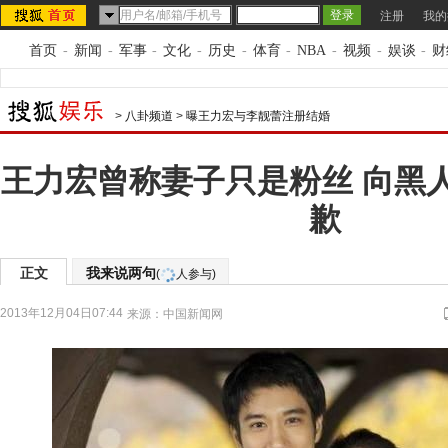
注册
我的
首页
-
新闻
-
军事
-
文化
-
历史
-
体育
-
NBA
-
视频
-
娱谈
-
财
>
八卦频道
>
曝王力宏与李靓蕾注册结婚
王力宏曾称妻子只是粉丝 向黑
歉
正文
我来说两句
(
人参与)
2013年12月04日07:44
来源：
中国新闻网