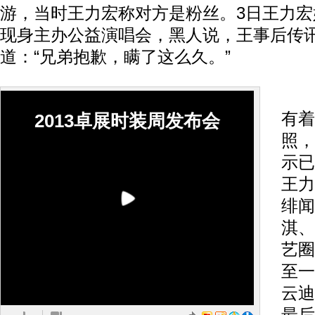
游，当时王力宏称对方是粉丝。3日王力宏
现身主办公益演唱会，黑人说，王事后传
道：“兄弟抱歉，瞒了这么久。”
王
有着
2013卓展时装周发布会
照，
示已
王力
绯闻
淇、
艺圈
至一
云迪