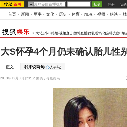
注册
我的
首页
-
新闻
-
军事
-
文化
-
历史
-
体育
-
NBA
-
视频
-
娱谈
-
财
>
大S汪小菲结婚-视频直击|微博直播|婚礼现场|酒店曝光|滚动
大S怀孕4个月仍未确认胎儿性
正文
我来说两句
(
人参与)
2013年12月03日23:12
来源：
搜狐娱乐