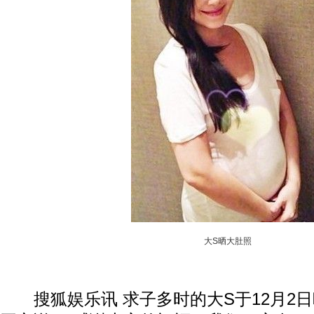
大S晒大肚照
搜狐娱乐讯 求子多时的大S于12月2