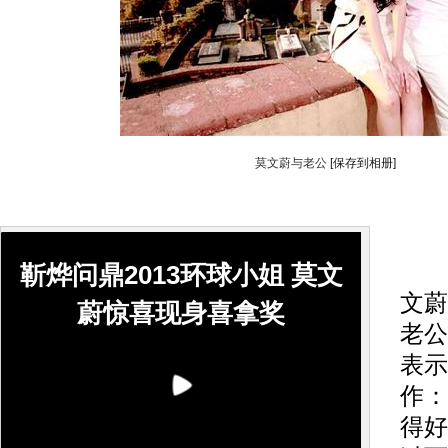
莫文蔚与老公
[保存到相册]
搜
靳烨问鼎2013环球小姐 莫文
文蔚
蔚惊喜现身喜拿奖
老公
表示
作：
得好