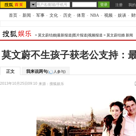
注册
我的
首页
-
新闻
-
军事
-
文化
-
历史
-
体育
-
NBA
-
视频
-
娱谈
-
财
>
莫文蔚结婚|最新报道|图片报道|视频报道
>
莫文蔚结婚 新闻
莫文蔚不生孩子获老公支持：
正文
我来说两句
(
人参与)
2013年10月25日09:10
来源：
搜狐娱乐