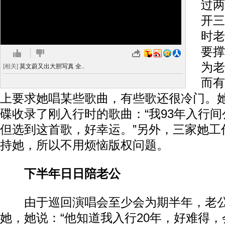
过两
开三
时老
要撑
为老
[相关]
莫文蔚又出大胆写真 全..
而有
上要求她唱某些歌曲，有些歌还很冷门。
碟收录了刚入行时的歌曲：“我93年入行间公
但选到这首歌，好幸运。”另外，三家她工
持她，所以不用烦恼版权问题。
下半年日日陪老公
由于巡回演唱会至少会为期半年，老公
她，她说：“他知道我入行20年，好难得