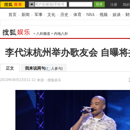
注册
我的
首页
-
新闻
-
军事
-
文化
-
历史
-
体育
-
NBA
-
视频
-
娱谈
-
财
>
八卦频道
>
内地八卦
李代沫杭州举办歌友会 自曝
正文
我来说两句
(
人参与)
2013年09月22日11:12
来源：
搜狐娱乐