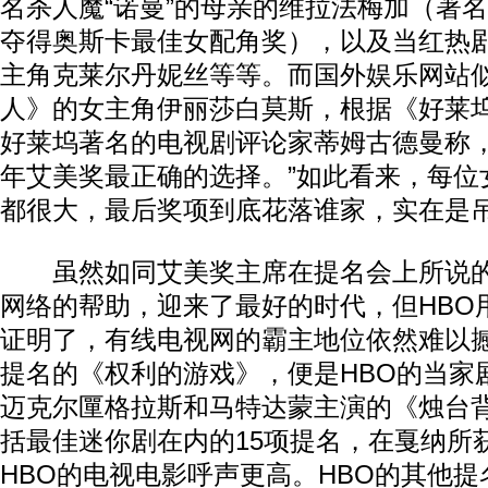
名杀人魔“诺曼”的母亲的维拉法梅加（著名
夺得奥斯卡最佳女配角奖），以及当红热
主角克莱尔丹妮丝等等。而国外娱乐网站
人》的女主角伊丽莎白莫斯，根据《好莱
好莱坞著名的电视剧评论家蒂姆古德曼称，
年艾美奖最正确的选择。”如此看来，每位
都很大，最后奖项到底花落谁家，实在是
虽然如同艾美奖主席在提名会上所说的
网络的帮助，迎来了最好的时代，但HBO用
证明了，有线电视网的霸主地位依然难以撼
提名的《权利的游戏》，便是HBO的当家
迈克尔匰格拉斯和马特达蒙主演的《烛台
括最佳迷你剧在内的15项提名，在戛纳所
HBO的电视电影呼声更高。HBO的其他