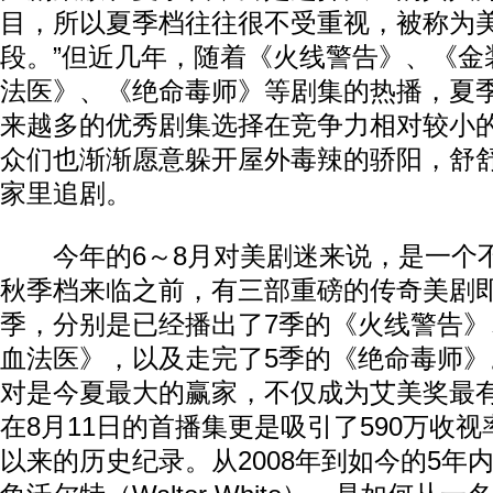
目，所以夏季档往往很不受重视，被称为美
段。”但近几年，随着《火线警告》、《金
法医》、《绝命毒师》等剧集的热播，夏
来越多的优秀剧集选择在竞争力相对较小
众们也渐渐愿意躲开屋外毒辣的骄阳，舒
家里追剧。
今年的6～8月对美剧迷来说，是一个
秋季档来临之前，有三部重磅的传奇美剧
季，分别是已经播出了7季的《火线警告》
血法医》，以及走完了5季的《绝命毒师
对是今夏最大的赢家，不仅成为艾美奖最
在8月11日的首播集更是吸引了590万收
以来的历史纪录。从2008年到如今的5年