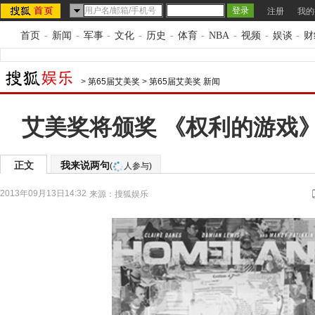
注册
我的
首页
-
新闻
-
军事
-
文化
-
历史
-
体育
-
NBA
-
视频
-
娱谈
-
财
>
第65届艾美奖
>
第65届艾美奖 新闻
艾美奖将颁奖 《权利的游戏》
正文
我来说两句
(
人参与)
2013年09月13日14:32
来源：
搜狐娱乐