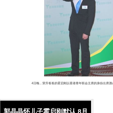
4日晚，荣升爸爸的霍启刚以香港青年联会主席的身份出席酒
搜
郭晶晶怀儿子霍启刚默认 8月