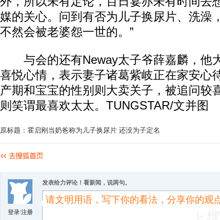
外，所以未有定论，百日宴亦未有时间去
媒的关心。问到有否为儿子换尿片、洗澡，
不然会被老婆怨一世的。”
与会的还有Neway太子爷薛嘉麟，他
喜悦心情，表示妻子诸葛紫岐正在家安心
产期和宝宝的性别则大卖关子，被追问较
则笑谓最喜欢太太。TUNGSTAR/文并图
原标题：霍启刚当奶爸称为儿子换尿片 还没为子定名
发表给力评论！看新闻，说两句。
登录
/
注册