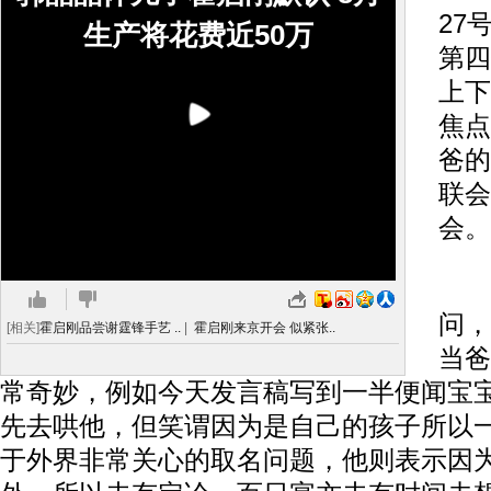
27
生产将花费近50万
第四
上下
焦点
爸的
联会
会。
会
问，
[相关]
霍启刚品尝谢霆锋手艺 ..
|
霍启刚来京开会 似紧张..
当爸
常奇妙，例如今天发言稿写到一半便闻宝
先去哄他，但笑谓因为是自己的孩子所以
于外界非常关心的取名问题，他则表示因