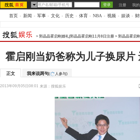
注册
我的
首页
-
新闻
-
军事
-
文化
-
历史
-
体育
-
NBA
-
视频
-
娱谈
-
财
>
郭晶晶霍启刚婚礼|郭晶晶霍启刚11月8日注册
>
郭晶晶霍启刚
霍启刚当奶爸称为儿子换尿片
正文
我来说两句
(
人参与)
2013年09月05日08:01
来源：
搜狐娱乐