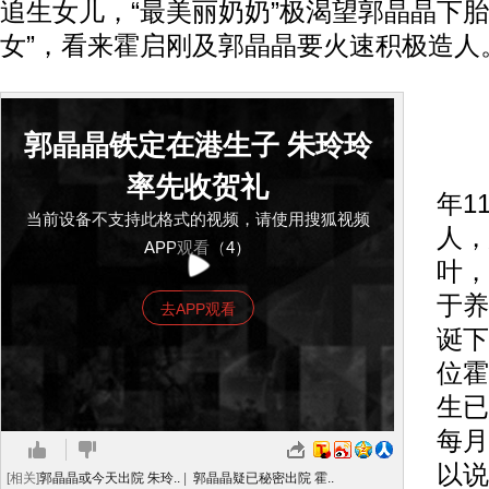
追生女儿，“最美丽奶奶”极渴望郭晶晶下胎
女”，看来霍启刚及郭晶晶要火速积极造人
千
郭晶晶铁定在港生子 朱玲玲
霍
率先收贺礼
年1
当前设备不支持此格式的视频，请使用搜狐视频
人，
APP观看（4）
叶，
于养
去APP观看
诞下
位霍
生已
每月
以说
[相关]
郭晶晶或今天出院 朱玲..
|
郭晶晶疑已秘密出院 霍..