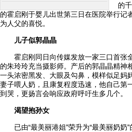
的千
的霍启刚于婴儿出世第三日在医院举行记
为人父的喜悦。
儿子似郭晶晶
霍启刚同日向传媒发放一家三口首张全
的朱玲玲充当摄影师。产后的郭晶晶精神
一头浓密黑发、大眼及勾鼻，模样似足妈
妻子喂人奶，且康复程度迅速，他自己第
到哭，更扬言会响应政府呼吁生多几个。
渴望抱孙女
已由“最美丽港姐”荣升为“最美丽奶奶”