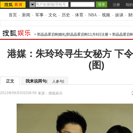
注册
我的
首页
-
新闻
-
军事
-
文化
-
历史
-
体育
-
NBA
-
视频
-
娱谈
-
财
>
郭晶晶霍启刚婚礼|郭晶晶霍启刚11月8日注册
>
郭晶晶霍启刚
港媒：朱玲玲寻生女秘方 下令
(图)
正文
我来说两句
(
人参与)
2013年09月03日08:59
来源：
搜狐娱乐