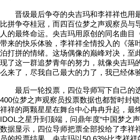
晋级最后争夺的央吉玛和李祥祥也用最
比拼争夺桂冠，而四百位梦之声观察员与
人的最终命运。央吉玛用原创的同名曲目
带来的快乐体验，李祥祥全情投入的《落
泊打拼的情绪。这场偶像的巅峰对决，至
现了这一群追梦青年的努力，就像央吉玛的
么来了，尽我自己最大的力了，我已经体验
最后一轮投票，四位导师写下自己的选
400位梦之声观察员投票数据也都暂时封
祥祥的两颗星星在舞台中心冉冉升起，最
IDOL之星升到顶端，问鼎年度“中国梦之
数据显示，四位导师把票全部投给了李祥
员的投票结果，央吉玛以50.63%比李祥祥的