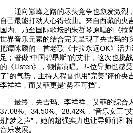
通向巅峰之路的尽头竞争也愈发激烈，
自己最能打动人心得歌曲。来自西藏的央
国内、乃至国际歌坛的朱哲琴原唱的《拉
世界音乐元素的结合完美呈现了央吉玛的
把谭咏麟的一首老歌《卡拉永远OK》活力
足；誓做“中国碧昂斯”的艾菲，这次也挑
的《Listen》，倾情演唱。四位导师也感
了”的气势，主持人程雷也用“完美”评价央吉
李祥祥，而艾菲更是“势不可挡”。
最终，央吉玛、李祥祥、艾菲的综合人
37.08%、34.50%、28.42%，“音乐女
别“梦之声”，她的超强实力也让导师们和
音乐发展。