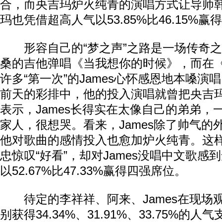
合，而央吉玛炉火纯青的演唱方式让导师
玛也凭借超高人气以53.85%比46.15%
形容自己的“梦之声”之路是一场传奇之
桑的吉他弹唱《当我想你的时候》，而在
许多“第一次”的James心怀感恩地本嗓演唱《A
前天的彩排中，他的投入演唱就曾把央吉
表示，James长得实在太像自己的弟弟，
家人，很想哭。看来，James除了帅气的
他对歌曲的感情投入也愈加炉火纯青。这
忠惊叹“好看”，却对James没唱中文歌感
以52.67%比47.33%赢得四强席位。
待定的李祥祥、阿来、James在现场
别获得34.34%、31.91%、33.75%的