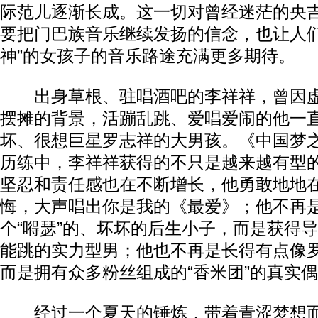
际范儿逐渐长成。这一切对曾经迷茫的央
要把门巴族音乐继续发扬的信念，也让人们
神”的女孩子的音乐路途充满更多期待。
出身草根、驻唱酒吧的李祥祥，曾因虚
摆摊的背景，活蹦乱跳、爱唱爱闹的他一
坏、很想巨星罗志祥的大男孩。《中国梦
历练中，李祥祥获得的不只是越来越有型
坚忍和责任感也在不断增长，他勇敢地地
悔，大声唱出你是我的《最爱》；他不再
个“嘚瑟”的、坏坏的后生小子，而是获得
能跳的实力型男；他也不再是长得有点像
而是拥有众多粉丝组成的“香米团”的真实
经过一个夏天的锤炼，带着青涩梦想而