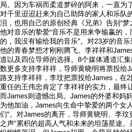
局。因为车祸而柔道梦碎的阿来，一直为
对千里迢迢赶来为自己助阵的家人和乐队
泪，也用自己的原创经典《兄弟》告别“梦
他对音乐的挚爱“音乐不是用来争输赢的，
的，我没有输给我的音乐”。对23岁的音
他的青春梦想才刚刚腾飞。李祥祥和Jame
道以及四位导师的选择。8个媒体通道汇
数更多支持李祥祥，导师黄晓明将票投给Ja
路支持李祥祥，李玟把票投给James，在
重任的王伟忠肯定了李祥祥的实力，最终
而James则遗憾出局。James的外婆和
为他加油，James向生命中挚爱的两个女
们”。对James的离开，导师黄晓明、李玟更
之声”累积的超高人气和未来的坦荡星途。