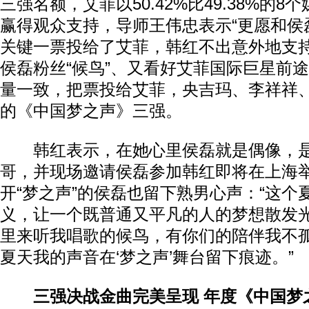
三强名额，艾菲以50.42%比49.38%的
赢得观众支持，导师王伟忠表示“更愿和侯
关键一票投给了艾菲，韩红不出意外地支
侯磊粉丝“候鸟”、又看好艾菲国际巨星前
量一致，把票投给艾菲，央吉玛、李祥祥
的《中国梦之声》三强。
韩红表示，在她心里侯磊就是偶像，是
哥，并现场邀请侯磊参加韩红即将在上海
开“梦之声”的侯磊也留下熟男心声：“这个
义，让一个既普通又平凡的人的梦想散发
里来听我唱歌的候鸟，有你们的陪伴我不
夏天我的声音在‘梦之声’舞台留下痕迹。”
三强决战金曲完美呈现 年度《中国梦