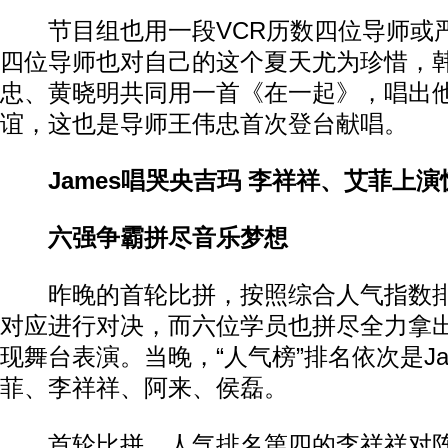
节目组也用一段VCR历数四位导师或
四位导师也对自己的这个夏天尤为珍惜，
忠、黄晓明共同用一首《在一起》，唱出
谊，这也是导师王伟忠首次登台献唱。
James唱哭央吉玛 李祥祥、艾菲上演
六强争霸拼尽音乐梦想
昨晚的首轮比拼，按照综合人气指数排
对应进行对决，而六位学员也拼尽全力拿
现舞台表演。当晚，“人气榜”排名依次是Ja
菲、李祥祥、阿来、侯磊。
首轮比拼，人气排名第四的李祥祥对阵