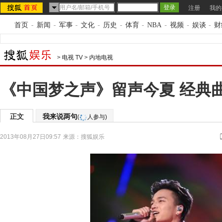
注册
我的
首页
-
新闻
-
军事
-
文化
-
历史
-
体育
-
NBA
-
视频
-
娱谈
-
财
>
电视 TV
>
内地电视
《中国梦之声》留声今夏 经典
正文
我来说两句
(
人参与)
2013年08月27日09:57
来源：
搜狐娱乐