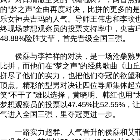
的“梦之声”金曲再度对决，比拼的更多的
乐女神央吉玛的人气。导师王伟忠和李玟
终现场梦想观察员的投票支持率中，央吉玛以
48.88%险胜艾菲，首先晋级全国三强。
侯磊与李祥祥的对决，是一场沧桑熟男
比拼，而他们在“梦之声”的经典歌曲《山
拼尽了他们的实力，也把他们夺冠的欲望
顶点。精彩的型男对决让四位导师集体起
笑“不干了”难以选择，黄晓明、韩红也用“
梦想观察员的投票以47.45%比52.55%
气进入全国三强，里夺冠更进一步。
一路实力超群、人气晋升的侯磊和艾菲