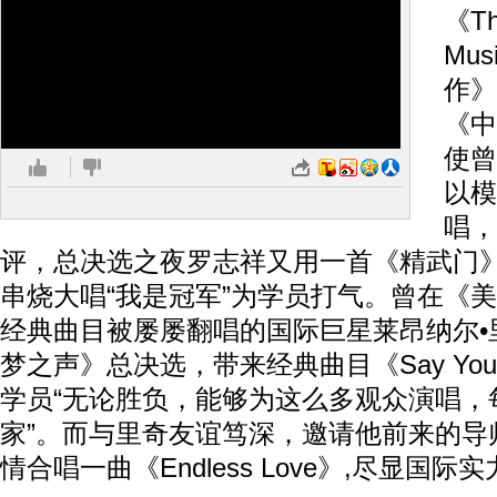
《Tha
Mu
作》
《中
使曾
以模
唱，
评，总决选之夜罗志祥又用一首《精武门
串烧大唱“我是冠军”为学员打气。曾在《
经典曲目被屡屡翻唱的国际巨星莱昂纳尔•
梦之声》总决选，带来经典曲目《Say You 
学员“无论胜负，能够为这么多观众演唱，
家”。而与里奇友谊笃深，邀请他前来的导
情合唱一曲《Endless Love》,尽显国