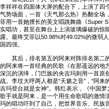
李祥祥在四面体大屏的配合下，上演了四
气势场面，一首《天气那么热》热翻全场
菲用一首她擅长的英文唱跳舞曲《Super S
实唱功，甚至在舞台上上演玻璃爆破的惊
露。最终艾菲以50.98%对49.02%的微
国四强。
其后，排名第五的阿来对阵排名第二的
的阿来将一首经典的民歌《在那遥远的地
深沉的演绎，门巴族的央吉玛则用一首原
战。李玟大呼两人都是“天籁之音”，“阿来
吉玛登台就是女神”。韩红表示，《中国梦
歌手就是阿来，是一个用生命歌唱的激情
玛的唱功吓到了自己，把世界音乐、民族