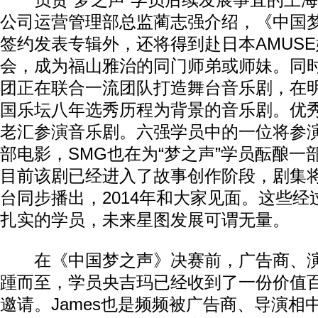
负责“梦之声”学员后续发展事宜的上海
公司运营管理部总监蔺志强介绍，《中国
签约发表专辑外，还将得到赴日本AMUS
会，成为福山雅治的同门师弟或师妹。同
团正在联合一流团队打造舞台音乐剧，在
国乐坛八年选秀历程为背景的音乐剧。优
老汇参演音乐剧。六强学员中的一位将参演
部电影，SMG也在为“梦之声”学员酝酿一
目前该剧已经进入了故事创作阶段，剧集将
台同步播出，2014年和大家见面。这些
扎实的学员，未来星图发展可谓无量。
在《中国梦之声》决赛前，广告商、演
踵而至，学员央吉玛已经收到了一份价值
邀请。James也是频频被广告商、导演相