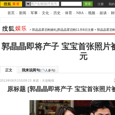
注册
我的
首页
-
新闻
-
军事
-
文化
-
历史
-
体育
-
NBA
-
视频
-
娱谈
-
财
>
郭晶晶霍启刚婚礼|郭晶晶霍启刚11月8日注册
>
郭晶晶霍启刚
郭晶晶即将产子 宝宝首张照片被
元
正文
我来说两句
(
人参与)
2013年08月15日09:15
来源：
大连晚报
原标题
[
郭晶晶即将产子 宝宝首张照片被