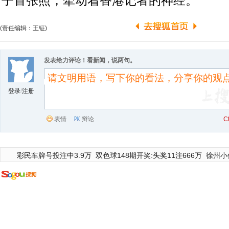
子首张照，牵动着香港记者的神经。
(责任编辑：王钲)
发表给力评论！看新闻，说两句。
登录
/
注册
表情
辩论
C
彩民车牌号投注中3.9万
双色球148期开奖:头奖11注666万
徐州小