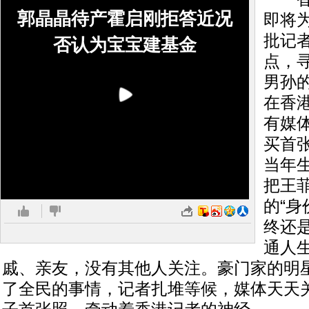
郭晶晶待产霍启刚拒答近况
即将
批记
否认为宝宝建基金
点，
男孙
在香
有媒体
买首
当年
把王
的“身
终还
通人
戚、亲友，没有其他人关注。豪门家的明
了全民的事情，记者扎堆等候，媒体天天