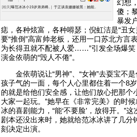
幻想，
[相关]
曝范冰冰小19岁弟弟稀..
|
于正谈袁姗姗被黑：她能..
傻；
暴发
痣，各种炫富，各种嘚瑟；倪虹洁是“丑女
要“推倒”高富帅老板，还用一口苏北方言
为长得丑就不配被人爱……”引发全场爆笑
演金依萌的“毁人不倦”。
金依萌说让“男神”、“女神”去耍宝不是
孩子气的一面，每个人心里都住着一个8
的就是给他们安全感，让他们放心把那个
大家一起玩。”她早在《非常完美》的时候
冰的喜剧能力，“能‘不要脸’，放得开。”
剧本还没出来时，她就给范冰冰讲了几分
刻决定出演。