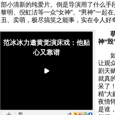
部小清新的纯爱片。倒是导演用了什么手
黎明、倪虹洁等一众“女神”、“男神”一起在
丑、卖萌，极尽搞笑之能事，实在令人好
神“毁
范冰冰力邀黄觉演床戏：他贴
心又靠谱
如果
让观
剧天
就真
呆了
精”
夜情
是谁