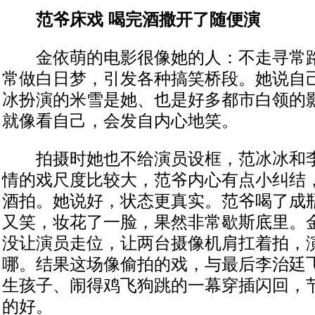
范爷床戏 喝完酒撒开了随便演
金依萌的电影很像她的人：不走寻常路
常做白日梦，引发各种搞笑桥段。她说自
冰扮演的米雪是她、也是好多都市白领的
就像看自己，会发自内心地笑。
拍摄时她也不给演员设框，范冰冰和李
情的戏尺度比较大，范爷内心有点小纠结
酒拍。她说好，状态更真实。范爷喝了成
又笑，妆花了一脸，果然非常歇斯底里。
没让演员走位，让两台摄像机肩扛着拍，
哪。结果这场像偷拍的戏，与最后李治廷
生孩子、闹得鸡飞狗跳的一幕穿插闪回，
的好。