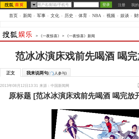
注册
我的
首页
-
新闻
-
军事
-
文化
-
历史
-
体育
-
NBA
-
视频
-
娱谈
-
财
>
《一夜惊喜》
>
《一夜惊喜》新闻
范冰冰演床戏前先喝酒 喝完
正文
我来说两句
(
人参与)
2013年08月12日13:31
来源：
中国新闻网
原标题
[
范冰冰演床戏前先喝酒 喝完放