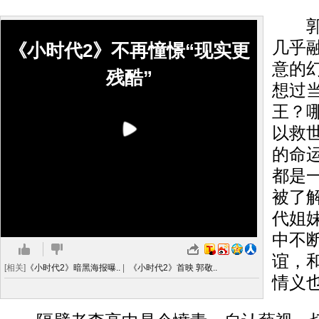
郭敬
几乎
《小时代2》不再憧憬“现实更
意的
残酷”
想过
王？
以救
的命
都是
被了
代姐妹
中不
谊，
[相关]
《小时代2》暗黑海报曝..
|
《小时代2》首映 郭敬..
情义