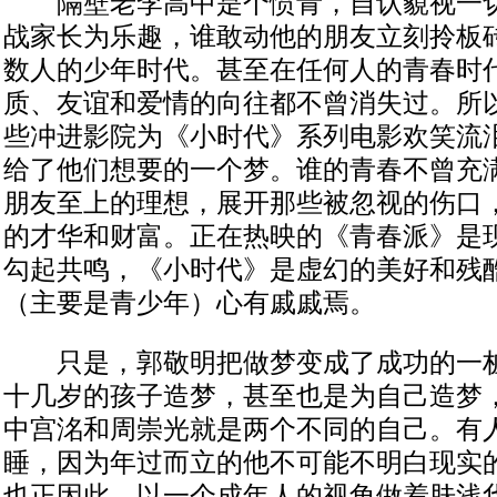
隔壁老李高中是个愤青，自认藐视一切
战家长为乐趣，谁敢动他的朋友立刻拎板
数人的少年时代。甚至在任何人的青春时
质、友谊和爱情的向往都不曾消失过。所
些冲进影院为《小时代》系列电影欢笑流
给了他们想要的一个梦。谁的青春不曾充
朋友至上的理想，展开那些被忽视的伤口
的才华和财富。正在热映的《青春派》是
勾起共鸣，《小时代》是虚幻的美好和残
（主要是青少年）心有戚戚焉。
只是，郭敬明把做梦变成了成功的一桩
十几岁的孩子造梦，甚至也是为自己造梦
中宫洺和周崇光就是两个不同的自己。有
睡，因为年过而立的他不可能不明白现实
也正因此，以一个成年人的视角做着肤浅