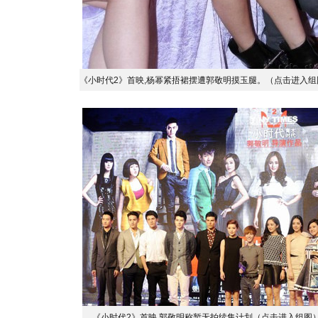
《小时代2》首映,杨幂紧捂裙摆遭郭敬明摸玉腿。（点击进入组
《小时代2》首映 郭敬明称暂无拍续集计划（点击进入组图