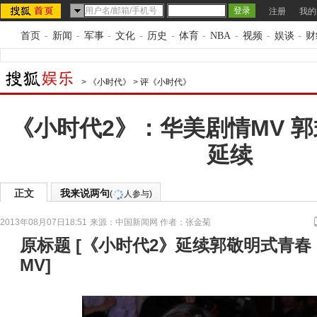
注册
我的
首页
-
新闻
-
军事
-
文化
-
历史
-
体育
-
NBA
-
视频
-
娱谈
-
财
>
《小时代》
>
评《小时代》
《小时代2》：华美剧情MV 
延续
正文
我来说两句
(
人参与)
2013年08月07日18:51
来源：
中国新闻网
作者：张金菊
原标题
[
《小时代2》延续郭敬明式青春
MV
]