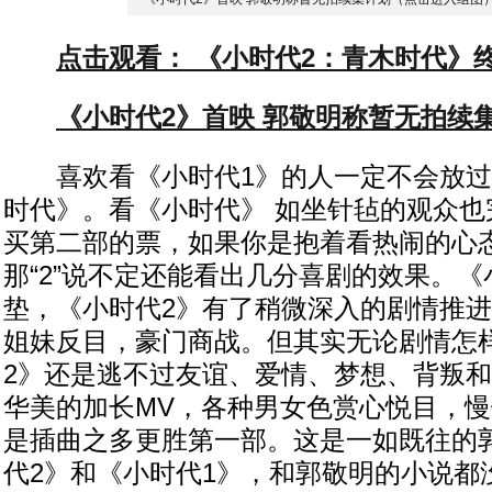
点击观看： 《小时代2：青木时代》
《小时代2》首映 郭敬明称暂无拍续
喜欢看《小时代1》的人一定不会放过
时代》。看《小时代》 如坐针毡的观众也
买第二部的票，如果你是抱着看热闹的心
那“2”说不定还能看出几分喜剧的效果。《
垫，《小时代2》有了稍微深入的剧情推
姐妹反目，豪门商战。但其实无论剧情怎
2》还是逃不过友谊、爱情、梦想、背叛
华美的加长MV，各种男女色赏心悦目，
是插曲之多更胜第一部。这是一如既往的
代2》和《小时代1》，和郭敬明的小说都