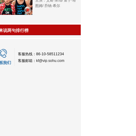
主演：艾斯·库珀/ 查宁·塔
图姆/ 乔纳·希尔
来说两句排行榜
客服热线：86-10-58511234
客服邮箱：
kf@vip.sohu.com