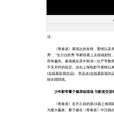
活。
《青春派》展现出的友情、爱情以及求学
秀”、“生日台阶秀”等桥段看上去很戏剧
而有趣的。秦海璐在其中扮演一位严苛教师
不失关怀的状态。自在上海电影节展映以来
(
在线看影视作品
)
、
李冰冰
(
在线看影视作
陆全国院线。
少年影帝董子健亲临现场 与影迷交流
《青春派》在不久前的第16届上海国际
为最大赢家。董子健在《青春派》中沉稳