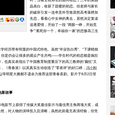
时，当着全校师生的面向暗恋了三年的黄晶
晶表白，收获了甜蜜的初恋。但老师与家长
的破坏引发一连串意外导致居然高考落榜加
失恋，看着心中女神的离去，居然决定复读
追逐爱情，开始了一段 “两眼一睁，开始竞
争”“累死你一个，幸福你一家”的悲惨高三生
经历带有明显的中国式特色。虽然“毕业告白秀”、“下课蜡烛
性，但是仍会让很多的观众产生共鸣——学生时代的初恋都是疯狂
，也真实表现出了中国教育制度重压下的高三教师的“癫狂”又
，《青春派》以其真实生动创造了“零差评”的好口碑，
冯小刚
品
)
等明星大腕都不遗余力推荐这部青春喜剧。影片于8月2日登
电影故事
电影节上获得了传媒大奖最佳影片与最佳男主角两项大奖，成
自然，对人物的演绎投入且清晰，虽然此前毫无表演经验，但凭