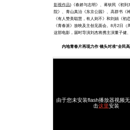
影视作品
)
《春娇与志明》、蒋钦民《初到
院》、青山真治《东京公园》、高群书《
《有人赞美聪慧，有人则不》和刘娟《初
《青春派》放映及主创见面会。8月2日（
这部电影，届时导演刘杰将携主演董子健
内地青春片再现力作 镜头对准“全民高
由于您未安装flash播放器视频
击
这里
安装