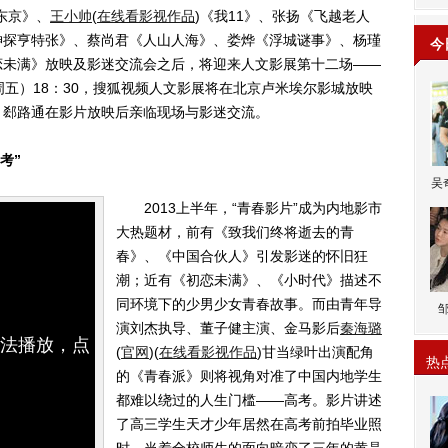
东京》、
王小帅
(
在线看影视作品
)
《我11》、张扬《飞越老人
神探亨特张》、蔡尚君《人山人海》、娄烨《浮城谜事》、杨瑾
今
恋未满》放映及影迷交流会之后，将迎来人文影展第十二场——
周五）18：30，搜狐视频人文影展将在北京卢米埃尔影城放映
、郄路通在影片放映后亲临现场与影迷交流。
考”
吴
2013上半年，“青春影片”成为内地影市
大热题材，前有《致我们终将逝去的青
春》、《中国合伙人》引发影迷的怀旧狂
潮；近有《初恋未满》、《小时代》描述不
同环境下的少男少女青春故事。而由青年导
演刘杰执导、董子健主演、金马影后
秦海璐
无法播放，点
(
官网
)
(
在线看影视作品
)
甘当绿叶出演配角
热
的《青春派》则将视角对准了中国内地学生
都难以绕过的人生门槛——高考。影片讲述
了高三学生天才少年居然在高考前拍毕业照