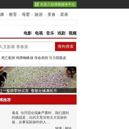
欢迎入驻搜狐媒体平台
康
-
教育
-
母婴
-
旅游
-
美食
-
星座
电影
|
电视
|
音乐
|
戏剧
|
视频
：
死亡航班
饲养蜘蛛侠
夺命房间
引力双眼皮
博推荐
袁岳
当浮层化现象严重时，我们遇到
的挑战是，出的主意没有太大实操价
值，从事实际操作的人…
转发
|
评论