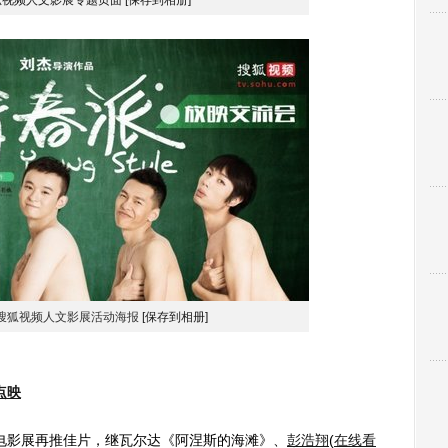
狐视频人文影展专题页面
[保存到相册]
搜狐视频人文影展活动海报
[保存到相册]
点映
影展再推佳片，继瓦尔达《阿涅斯的海滩》、
彭浩翔
(
在线看