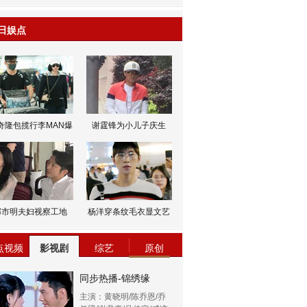
日娱点
奇隆包揽行李MAN爆
谢霆锋为小儿子庆生
邹市明夫妇视察工地
杨洋穿条纹毛衣显文艺
点视频
影视剧
综艺
原创
同步热播-锦绣缘
主演：黄晓明/陈乔恩/乔