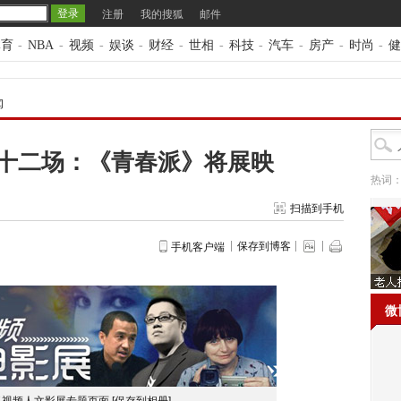
注册
我的搜狐
邮件
体育
-
NBA
-
视频
-
娱谈
-
财经
-
世相
-
科技
-
汽车
-
房产
-
时尚
-
健
闻
十二场：《青春派》将展映
热词
扫描到手机
保存到博客
手机客户端
微