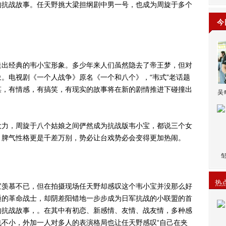
的抗战故事。任天野挑大梁担纲剧中男一号，也成为周旋于多个
今
出经典的韦小宝形象。多少年来人们虽然隐去了帝王梦，但对
。电视剧《一个人战争》原名《一个和八个》，“韦式”老话题
谋，有情感，有搞笑，有现实的故事将在新的剧情推进下碰撞出
吴
力，周旋于八个姑娘之间俨然成为抗战版韦小宝，都说三个女
、脾气性格更是千差万别，势必让台戏势必会变得更加热闹。
热
羡慕不已，但在拍摄现场任天野却感叹这个韦小宝并没那么好
通的革命战士，却阴差阳错地一步步成为日军抗战的小联盟的首
的抗战故事，。在其中有初恋、新感情、友情、战友情，多种感
不小，外加一人对多人的表演格局也让任天野感叹“自己在夹