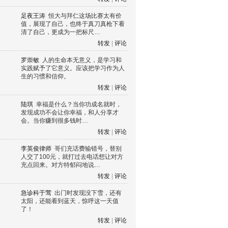
足夜王涛
恒大与拜仁这场比赛太有价
值，展现了自己，也终于真刀真枪下看
清了自己，更成为一把标尺…
转发
|
评论
罗崇敏
人的生命本无意义，是学习和
实践赋予了它意义。应该把学习作为人
生的习惯和信仰。
转发
|
评论
陆琪
幸福是什么？当你功成名就时，
发现成功不会让你幸福，和人分享才
会。当你赚到很多钱时…
转发
|
评论
李英俊律师
哥们充话费输错号，替别
人交了100元，就打过去电话想让对方
充点回来。对方特郁闷地说…
转发
|
评论
急诊科于莺
出门时发现没下雪，还有
太阳，还能看到蓝天，惊呼这一天值
了！
转发
|
评论