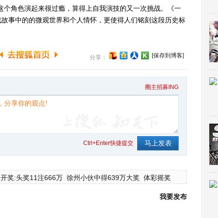
这个角色演起来很过瘾，算得上自我演技的又一次挑战。《一
战故事中的的微观世界和个人情怀，更使得人们铭刻这段历史标
[保存到博客]
分享：
圈主招募ING
Ctrl+Enter快捷提交
开奖:头奖11注666万
徐州小伙中得639万大奖
体彩摇奖
我要发布