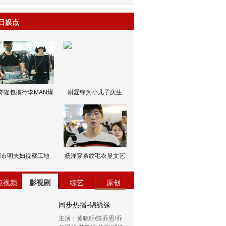
日娱点
奇隆包揽行李MAN爆
谢霆锋为小儿子庆生
邹市明夫妇视察工地
杨洋穿条纹毛衣显文艺
点视频
影视剧
综艺
原创
同步热播-锦绣缘
主演：黄晓明/陈乔恩/乔