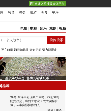
欢迎入驻搜狐媒体平台
康
-
教育
-
母婴
-
旅游
-
美食
-
星座
电影
|
电视
|
音乐
|
戏剧
|
视频
：
死亡航班
饲养蜘蛛侠
夺命房间
引力双眼皮
博推荐
袁岳
当浮层化现象严重时，我们遇到
的挑战是，出的主意没有太大实操价
值，从事实际操作的人…
转发
|
评论