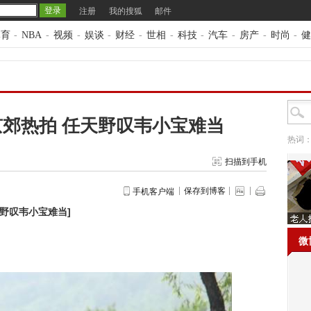
注册
我的搜狐
邮件
体育
-
NBA
-
视频
-
娱谈
-
财经
-
世相
-
科技
-
汽车
-
房产
-
时尚
-
健
郊热拍 任天野叹韦小宝难当
热词
扫描到手机
保存到博客
手机客户端
天野叹韦小宝难当
]
微