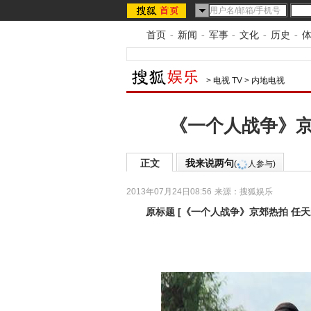
首页
-
新闻
-
军事
-
文化
-
历史
-
>
电视 TV
>
内地电视
《一个人战争》京
正文
我来说两句
(
人参与)
2013年07月24日08:56
来源：
搜狐娱乐
原标题
[
《一个人战争》京郊热拍 任