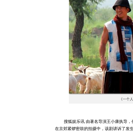
《一个
搜狐娱乐讯 由著名导演王小康执导，任
在京郊紧锣密鼓的拍摄中，该剧讲诉了发