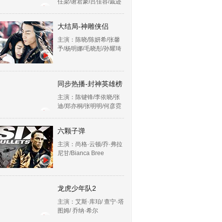
任梁/谢君豪/吕佳容/戚迹
大结局-神雕侠侣
主演：陈晓/陈妍希/张馨
予/杨明娜/毛晓彤/孙耀琦
同步热播-封神英雄榜
主演：陈键锋/李依晓/张
迪/郑亦桐/张明明/何彦霓
六颗子弹
主演：尚格·云顿/乔·弗拉
尼甘/Bianca Bree
龙虎少年队2
主演：艾斯·库珀/ 查宁·塔
图姆/ 乔纳·希尔