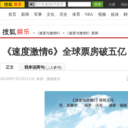
注册
我的
首页
-
新闻
-
军事
-
文化
-
历史
-
体育
-
NBA
-
视频
-
娱谈
-
财
>
《速度与激情6》
>
《速度与激情6》新闻
《速度激情6》全球票房破五亿 
正文
我来说两句
(
人参与)
2013年07月12日11:01
来源：
搜狐娱乐