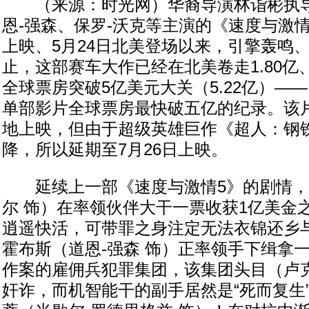
（来源：时光网）华裔导演林诣彬执导
恩-强森、保罗-沃克等主演的《速度与激情
上映、5月24日北美登场以来，引擎轰鸣
止，这部赛车大作已经在北美卷走1.80亿、
全球票房突破5亿美元大关（5.22亿）—
单部影片全球票房最快破五亿的纪录。该片
地上映，但由于超级英雄巨作《超人：钢
降，所以延期至7月26日上映。
延续上一部《速度与激情5》的剧情，
尔 饰）在率领伙伴大干一票收获1亿美金
逍遥快活，可带罪之身注定无法衣锦还乡
霍布斯（道恩-强森 饰）正率领手下缉拿一
作案的雇佣兵犯罪集团，该集团头目（卢克
奸诈，而机智能干的副手居然是“死而复生