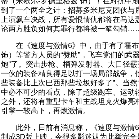
蒂（米歇尔-罗德里格兹 饰）！在对抗中
到了一个两全之计：招募多米尼克团伙与
上演飙车决战，所有爱恨情仇都将在马达
论两方胜负如何其罪行都将被一笔勾销…
在《速度与激情6》中，由于有了霍布
饰）等警方人员的“赞助”，飞车党们的武
炮”了。突击步枪、榴弹发射器、大口径霰
一伙的装备精良得足以打一场局部战争，他
些装备比上次巴西那些垃圾好多了”。当然
中必不可少的看点，除了超级跑车、运动
之外，还将有重型卡车和主战坦克火爆亮
引擎一较高下，再燃激情。
此外，日前有消息称，《速度与激情6
制成3D版上映，令很多影迷认为此举完全