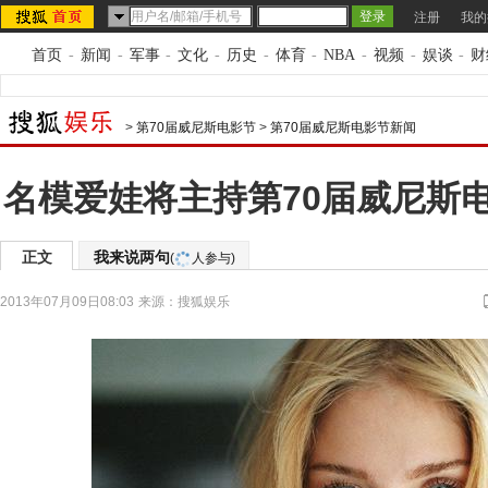
注册
我的
首页
-
新闻
-
军事
-
文化
-
历史
-
体育
-
NBA
-
视频
-
娱谈
-
财
>
第70届威尼斯电影节
>
第70届威尼斯电影节新闻
名模爱娃将主持第70届威尼斯
正文
我来说两句
(
人参与)
2013年07月09日08:03
来源：
搜狐娱乐