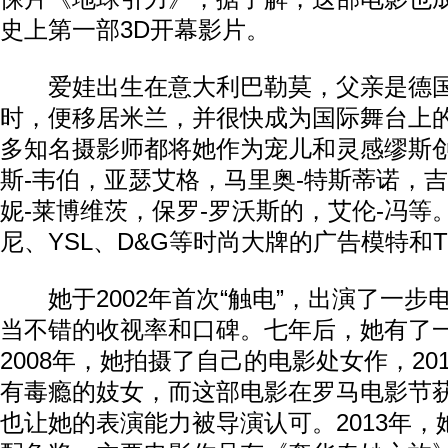
史上第一部3D开幕影片。
爱娃出生在意大利巴勒莫，父亲是德国
时，便移居米兰，并很快成为国际舞台上
多知名摄影师都将她作为宠儿和灵感缪斯
斯-韦伯，亚瑟艾格，马里奥-特斯蒂诺，吉
妮-莱博维茨，保罗-罗沃斯的，艾伦-冯等
尼、YSL、D&G等时尚大牌的广告模特和
她于2002年首次“触电”，出演了一步
当不错的收视率和口碑。七年后，她有了
2008年，她拍摄了自己的电影处女作，20
有毒瘾的妓女，而这部电影在罗马电影节
也让她的表演能力被导演认可。2013年