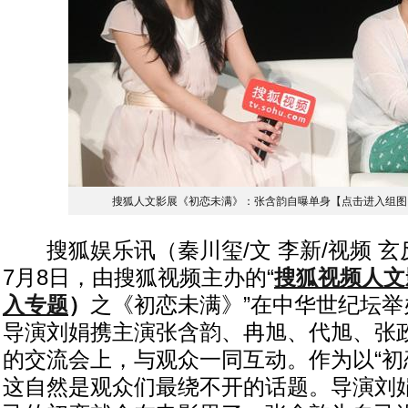
搜狐人文影展《初恋未满》：张含韵自曝单身【点击进入组图
搜狐娱乐讯（秦川玺/文 李新/视频 玄
7月8日，由搜狐视频主办的“
搜狐视频人文
入专题
）
之《初恋未满》”在中华世纪坛
导演刘娟携主演张含韵、冉旭、代旭、张
的交流会上，与观众一同互动。作为以“初
这自然是观众们最绕不开的话题。导演刘