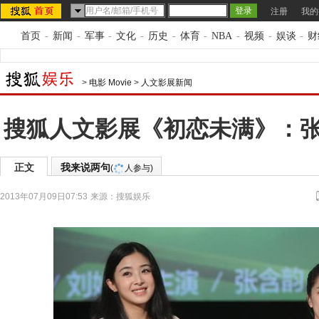
注册
我的
首页
-
新闻
-
军事
-
文化
-
历史
-
体育
-
NBA
-
视频
-
娱谈
-
财
>
电影 Movie
>
人文影展新闻
搜狐人文影展《初恋未满》：
正文
我来说两句
(
人参与)
2013年07月09日07:53
来源：
搜狐娱乐