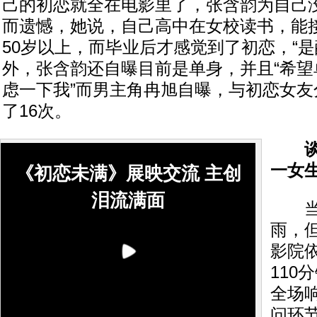
己的初恋就全在电影里了，张含韵为自己
而遗憾，她说，自己高中在女校读书，能
50岁以上，而毕业后才感觉到了初恋，“是
外，张含韵还自曝目前是单身，并且“希望
虑一下我”而男主角冉旭自曝，与初恋女友
了16次。
谈初
一女生
《初恋未满》展映交流 主创
泪流满面
当晚
雨，
影院
110
全场
问环