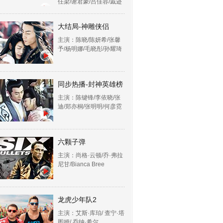
任梁/谢君豪/吕佳容/戚迹
大结局-神雕侠侣
主演：陈晓/陈妍希/张馨
予/杨明娜/毛晓彤/孙耀琦
同步热播-封神英雄榜
主演：陈键锋/李依晓/张
迪/郑亦桐/张明明/何彦霓
六颗子弹
主演：尚格·云顿/乔·弗拉
尼甘/Bianca Bree
龙虎少年队2
主演：艾斯·库珀/ 查宁·塔
图姆/ 乔纳·希尔