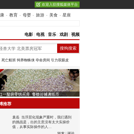
欢迎入驻搜狐媒体平台
康
-
教育
-
母婴
-
旅游
-
美食
-
星座
电影
|
电视
|
音乐
|
戏剧
|
视频
：
死亡航班
饲养蜘蛛侠
夺命房间
引力双眼皮
博推荐
袁岳
当浮层化现象严重时，我们遇到
的挑战是，出的主意没有太大实操价
值，从事实际操作的人…
转发
|
评论