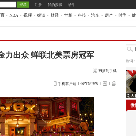
注册
我的搜狐
邮件
体育
-
NBA
-
视频
-
娱谈
-
财经
-
世相
-
科技
-
汽车
-
房产
-
时尚
-
健
金力出众 蝉联北美票房冠军
热词
扫描到手机
保存到博客
手机客户端
微