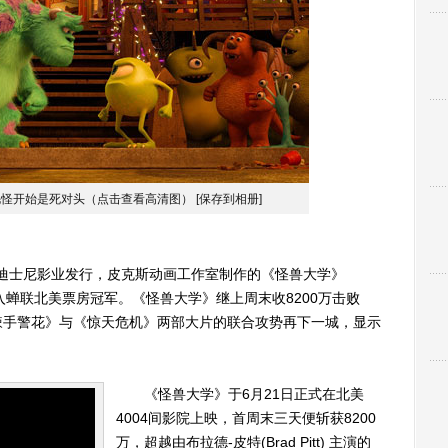
毛怪开始是死对头（点击查看高清图）
[保存到相册]
迪士尼影业发行，皮克斯动画工作室制作的《怪兽大学》
20万美元的收入蝉联北美票房冠军。《怪兽大学》继上周末收8200万击败
辣手警花》与《惊天危机》两部大片的联合攻势再下一城，显示
《怪兽大学》于6月21日正式在北美
4004间影院上映，首周末三天便斩获8200
万，超越由布拉德-皮特(Brad Pitt) 主演的