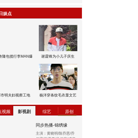
日娱点
奇隆包揽行李MAN爆
谢霆锋为小儿子庆生
邹市明夫妇视察工地
杨洋穿条纹毛衣显文艺
点视频
影视剧
综艺
原创
同步热播-锦绣缘
主演：黄晓明/陈乔恩/乔