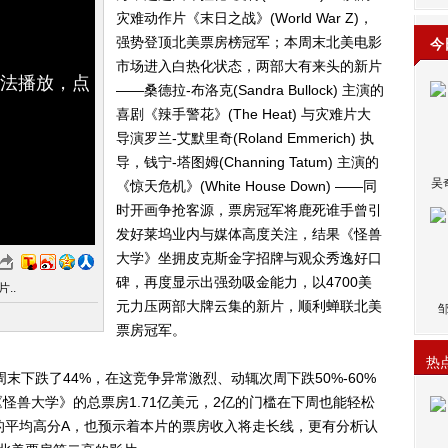
灾难动作片《末日之战》(World War Z)，
强势登顶北美票房榜冠军；本周末北美电影
今
市场进入白热化状态，两部大有来头的新片
无法播放，点
——桑德拉-布洛克(Sandra Bullock) 主演的
喜剧《辣手警花》(The Heat) 与灾难片大
导演罗兰-艾默里奇(Roland Emmerich) 执
导，钱宁-塔图姆(Channing Tatum) 主演的
吴
《惊天危机》(White House Down) ——同
时开画争抢客源，票房冠军将鹿死谁手曾引
发好莱坞业内与媒体高度关注，结果《怪兽
大学》坐拥皮克斯金字招牌与观众秀逸好口
碑，再度显示出强劲吸金能力，以4700美
..
元力压两部大牌云集的新片，顺利蝉联北美
票房冠军。
热
下跌了44%，在这竞争异常激烈、动辄次周下跌50%-60%
怪兽大学》的总票房1.71亿美元，2亿的门槛在下周也能轻松
查收获的平均高分A，也预示着本片的票房收入将走长线，更有分析认