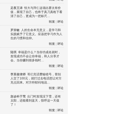
足夜王涛
恒大与拜仁这场比赛太有价
值，展现了自己，也终于真刀真枪下看
清了自己，更成为一把标尺…
转发
|
评论
罗崇敏
人的生命本无意义，是学习和
实践赋予了它意义。应该把学习作为人
生的习惯和信仰。
转发
|
评论
陆琪
幸福是什么？当你功成名就时，
发现成功不会让你幸福，和人分享才
会。当你赚到很多钱时…
转发
|
评论
李英俊律师
哥们充话费输错号，替别
人交了100元，就打过去电话想让对方
充点回来。对方特郁闷地说…
转发
|
评论
急诊科于莺
出门时发现没下雪，还有
太阳，还能看到蓝天，惊呼这一天值
了！
转发
|
评论