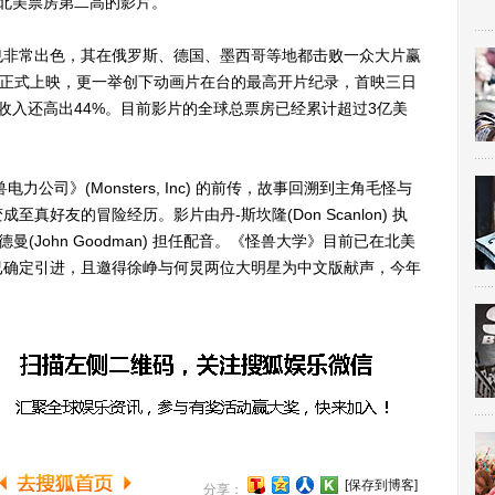
北美票房第二高的影片。
非常出色，其在俄罗斯、德国、墨西哥等地都击败一众大片赢
湾正式上映，更一举创下动画片在台的最高开片纪录，首映三日
收入还高出44%。目前影片的全球总票房已经累计超过3亿美
司》(Monsters, Inc) 的前传，故事回溯到主角毛怪与
好友的冒险经历。影片由丹-斯坎隆(Don Scanlon) 执
约翰-古德曼(John Goodman) 担任配音。《怪兽大学》目前已在北美
已确定引进，且邀得徐峥与何炅两位大明星为中文版献声，今年
[保存到博客]
分享：