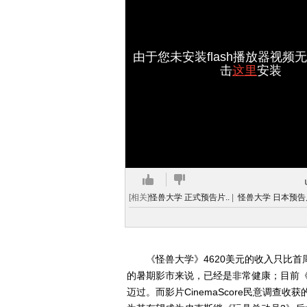
由于您未安装flash播放器视频
击
这里
安装
[相关]
怪兽大学 正式预告片..
|
怪兽大学 日本预告片
《怪兽大学》4620美元的收入只比首周末
的暑期影市来说，已经是非常健康；目前《
迈过。而影片CinemaScore民意调