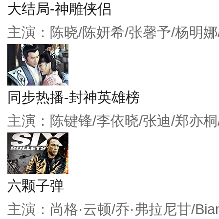
大结局-神雕侠侣
主演：陈晓/陈妍希/张馨予/杨明娜
同步热播-封神英雄榜
主演：陈键锋/李依晓/张迪/郑亦桐
六颗子弹
主演：尚格·云顿/乔·弗拉尼甘/Bianc