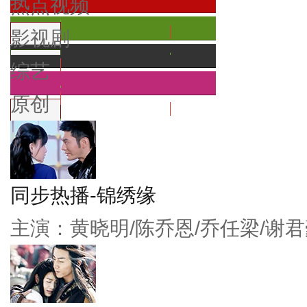
热点视频
影视剧
综艺
原创
同步热播-锦绣缘
主演：黄晓明/陈乔恩/乔任梁/谢君