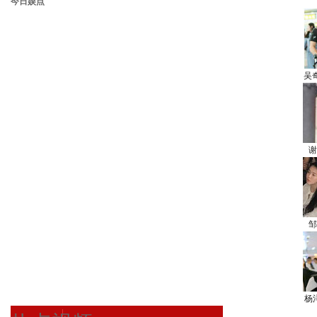
今日娱点
吴
谢
邹
杨