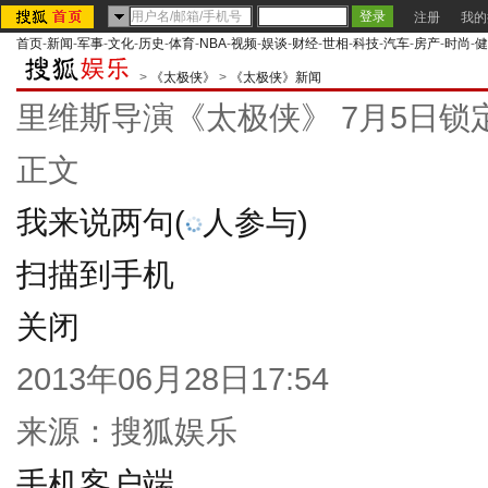
注册
我的
首页
-
新闻
-
军事
-
文化
-
历史
-
体育
-
NBA
-
视频
-
娱谈
-
财经
-
世相
-
科技
-
汽车
-
房产
-
时尚
-
健
>
《太极侠》
>
《太极侠》新闻
里维斯导演《太极侠》 7月5日锁定
正文
我来说两句
(
人参与)
扫描到手机
关闭
2013年06月28日17:54
来源：
搜狐娱乐
手机客户端