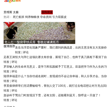
热词：
死亡航班
饲养蜘蛛侠
夺命房间
引力双眼皮
微博推荐
袁岳
当浮层化现象严重时，我们遇到的挑战是，出的主意没有太大实操价
转发
|
评论
足夜王涛
恒大与拜仁这场比赛太有价值，展现了自己，也终于真刀真枪下看清了自
转发
|
评论
罗崇敏
人的生命本无意义，是学习和实践赋予了它意义。应该把学习作为人生的习
转发
|
评论
陆琪
幸福是什么？当你功成名就时，发现成功不会让你幸福，和人分享才会。当你
转发
|
评论
李英俊律师
哥们充话费输错号，替别人交了100元，就打过去电话想让对方充点回
转发
|
评论
急诊科于莺
出门时发现没下雪，还有太阳，还能看到蓝天，惊呼这一天值了！
转发
|
评论