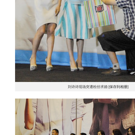
刘诗诗现场突遭粉丝求婚
[保存到相册]