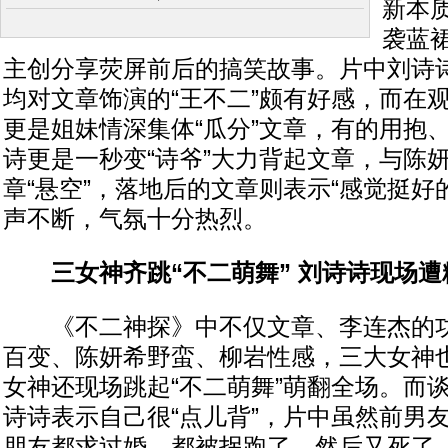
新本
袭蓝
主创分享荧屏前后的搞笑故事。片中刘诗
均对文章饰演的“王不二”颇有好感，而在
更是姐妹情深集体“瓜分”文章，有的用抱
诗更是一秒变“诗爷”大力背起文章，与陈
章“悬空”，落地后的文章则表示“感觉挺好
声不断，气氛十分热烈。
三女神齐跳“不二萌舞” 刘诗诗现场遭
《不二神探》中不仅文章、李连杰的功
百变、陈妍希野蛮、柳岩性感，三大女神
女神还现场跳起“不二萌舞”萌翻全场。而
诗诗表示自己很“点儿背”，片中虽然前男
朋友都求过婚，都被拐跑了，然后又死了，