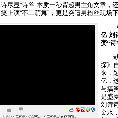
诗尽显“诗爷”本质一秒背起男主角文章，
笑上演“不二萌舞”，更是突遭男粉丝现场
《不
亿 
变“诗
动作
探》自
来，
亿，
与搞
是盛
刘诗
金水
[相关]
《不二神探》0516欢..
|
不二神探三“女神”特辑..