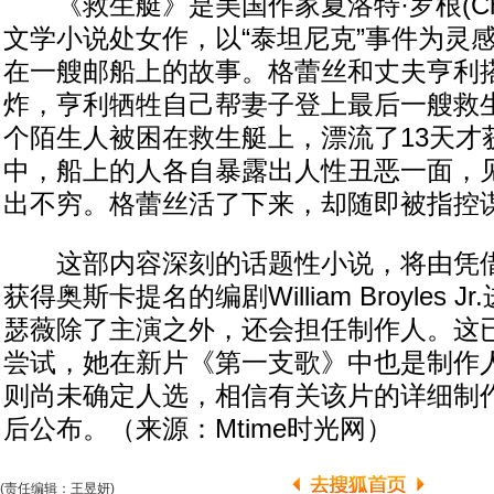
《救生艇》是美国作家夏洛特·罗根(Charlot
文学小说处女作，以“泰坦尼克”事件为灵
在一艘邮船上的故事。格蕾丝和丈夫亨利
炸，亨利牺牲自己帮妻子登上最后一艘救生
个陌生人被困在救生艇上，漂流了13天才
中，船上的人各自暴露出人性丑恶一面，
出不穷。格蕾丝活了下来，却随即被指控
这部内容深刻的话题性小说，将由凭借
获得奥斯卡提名的编剧William Broyles 
瑟薇除了主演之外，还会担任制作人。这
尝试，她在新片《第一支歌》中也是制作
则尚未确定人选，相信有关该片的详细制
后公布。（来源：Mtime时光网）
(责任编辑：王昱妍)