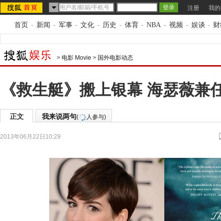
注册
我的
首页
-
新闻
-
军事
-
文化
-
历史
-
体育
-
NBA
-
视频
-
娱谈
-
财
>
电影 Movie
>
国外电影动态
《救生艇》搬上银幕 海瑟薇兼
正文
我来说两句
(
人参与)
2013年06月22日10:29