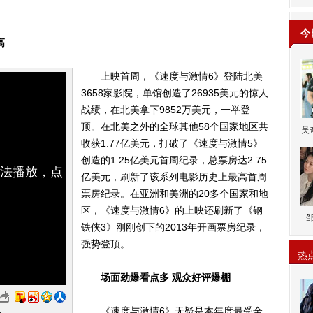
今
高
上映首周，《速度与激情6》登陆北美
3658家影院，单馆创造了26935美元的惊人
战绩，在北美拿下9852万美元，一举登
顶。在北美之外的全球其他58个国家地区共
吴
收获1.77亿美元，打破了《速度与激情5》
创造的1.25亿美元首周纪录，总票房达2.75
无法播放，点
亿美元，刷新了该系列电影历史上最高首周
票房纪录。在亚洲和美洲的20多个国家和地
区，《速度与激情6》的上映还刷新了《钢
铁侠3》刚刚创下的2013年开画票房纪录，
强势登顶。
热
场面劲爆看点多 观众好评爆棚
《速度与激情6》无疑是本年度最受全