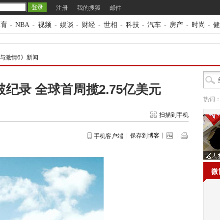
注册
我的搜狐
邮件
体育
-
NBA
-
视频
-
娱谈
-
财经
-
世相
-
科技
-
汽车
-
房产
-
时尚
-
健
与激情6》新闻
纪录 全球首周揽2.75亿美元
热词
扫描到手机
保存到博客
手机客户端
微