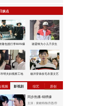
日娱点
奇隆包揽行李MAN爆
谢霆锋为小儿子庆生
邹市明夫妇视察工地
杨洋穿条纹毛衣显文艺
点视频
影视剧
综艺
原创
同步热播-锦绣缘
主演：黄晓明/陈乔恩/乔