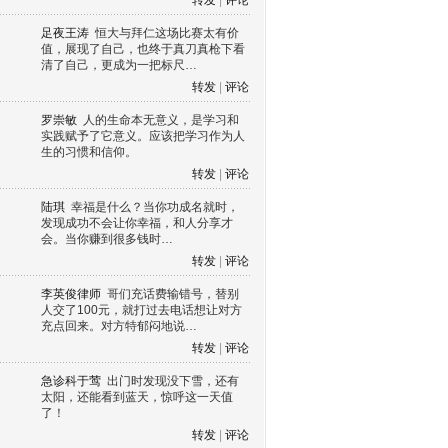
转发
|
评论
足夜王涛
恒大与拜仁这场比赛太有价
值，展现了自己，也终于真刀真枪下看
清了自己，更成为一把标尺…
转发
|
评论
罗崇敏
人的生命本无意义，是学习和
实践赋予了它意义。应该把学习作为人
生的习惯和信仰。
转发
|
评论
陆琪
幸福是什么？当你功成名就时，
发现成功不会让你幸福，和人分享才
会。当你赚到很多钱时…
转发
|
评论
李英俊律师
哥们充话费输错号，替别
人交了100元，就打过去电话想让对方
充点回来。对方特郁闷地说…
转发
|
评论
急诊科于莺
出门时发现没下雪，还有
太阳，还能看到蓝天，惊呼这一天值
了！
转发
|
评论