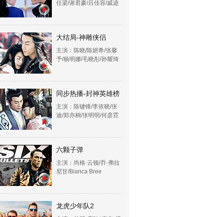
任梁/谢君豪/吕佳容/戚迹
大结局-神雕侠侣
主演：陈晓/陈妍希/张馨
予/杨明娜/毛晓彤/孙耀琦
同步热播-封神英雄榜
主演：陈键锋/李依晓/张
迪/郑亦桐/张明明/何彦霓
六颗子弹
主演：尚格·云顿/乔·弗拉
尼甘/Bianca Bree
龙虎少年队2