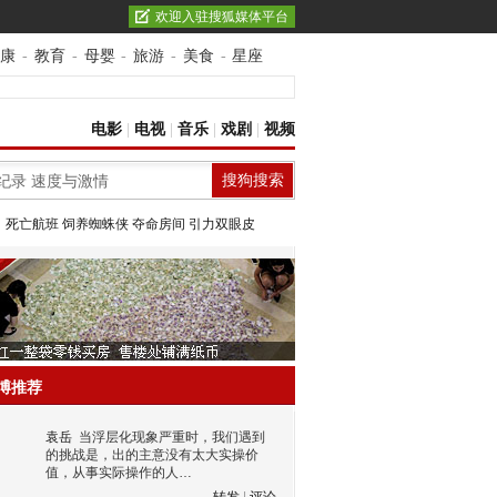
欢迎入驻搜狐媒体平台
康
-
教育
-
母婴
-
旅游
-
美食
-
星座
电影
|
电视
|
音乐
|
戏剧
|
视频
：
死亡航班
饲养蜘蛛侠
夺命房间
引力双眼皮
博推荐
袁岳
当浮层化现象严重时，我们遇到
的挑战是，出的主意没有太大实操价
值，从事实际操作的人…