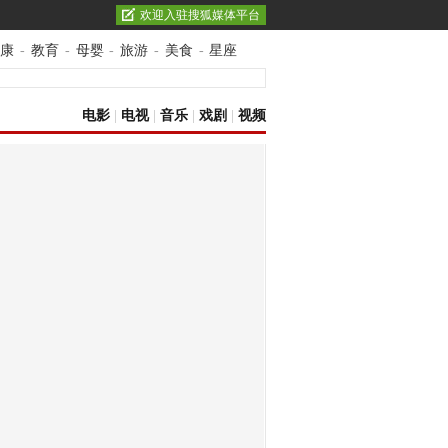
欢迎入驻搜狐媒体平台
康
-
教育
-
母婴
-
旅游
-
美食
-
星座
电影
|
电视
|
音乐
|
戏剧
|
视频