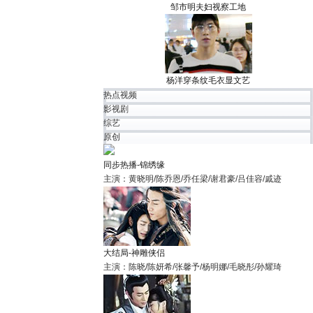
邹市明夫妇视察工地
杨洋穿条纹毛衣显文艺
热点视频
影视剧
综艺
原创
同步热播-锦绣缘
主演：黄晓明/陈乔恩/乔任梁/谢君豪/吕佳容/戚迹
大结局-神雕侠侣
主演：陈晓/陈妍希/张馨予/杨明娜/毛晓彤/孙耀琦