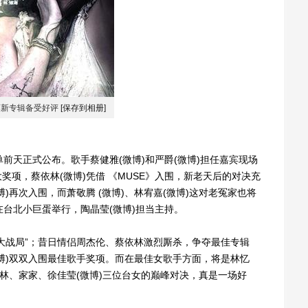
莲新专辑备受好评
[保存到相册]
天正式公布。歌手蔡健雅(微博)和严爵(微博)担任嘉宾现场
项，蔡依林(微博)凭借 《MUSE》入围，新老天后的对决充
)再次入围，而萧敬腾 (微博)、林宥嘉(微博)这对老冤家也将
在台北小巨蛋举行，陶晶莹(微博)担当主持。
战局”；昔日情侣周杰伦、蔡依林激烈厮杀，争夺最佳专辑
博)双双入围最佳歌手奖项。而在最佳女歌手方面，将是林忆
依林、家家、徐佳莹(微博)三位台女的巅峰对决，真是一场好