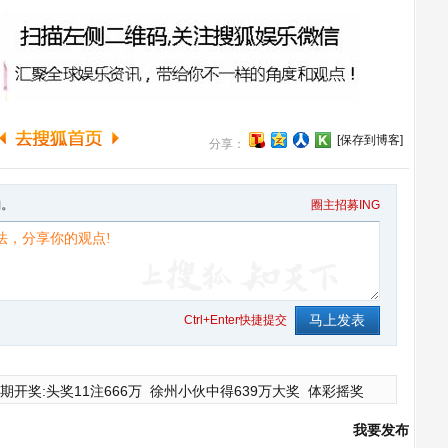
[保存到博客]
分享：
句。
圈主招募ING
Ctrl+Enter快捷提交
期开奖:头奖11注666万
徐州小伙中得639万大奖
体彩摇奖
我要发布