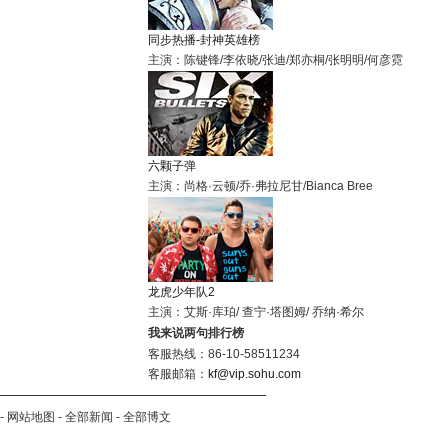
同步热播-封神英雄榜
主演：陈键锋/李依晓/张迪/郑亦桐/张明明/何彦霓
六颗子弹
主演：尚格·云顿/乔·弗拉尼甘/Bianca Bree
龙虎少年队2
主演：艾斯·库珀/ 查宁·塔图姆/ 乔纳·希尔
我来说两句排行榜
客服热线：86-10-58511234
客服邮箱：
kf@vip.sohu.com
-
网站地图
-
全部新闻
-
全部博文