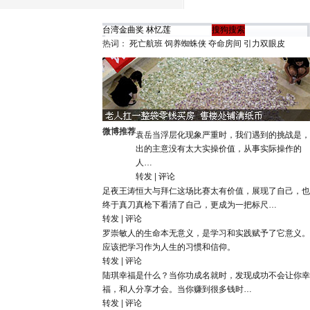
热词：
死亡航班
饲养蜘蛛侠
夺命房间
引力双眼皮
微博推荐
袁岳
当浮层化现象严重时，我们遇到的挑战是，
出的主意没有太大实操价值，从事实际操作的
人…
转发
|
评论
足夜王涛
恒大与拜仁这场比赛太有价值，展现了自己，也
终于真刀真枪下看清了自己，更成为一把标尺…
转发
|
评论
罗崇敏
人的生命本无意义，是学习和实践赋予了它意义。
应该把学习作为人生的习惯和信仰。
转发
|
评论
陆琪
幸福是什么？当你功成名就时，发现成功不会让你幸
福，和人分享才会。当你赚到很多钱时…
转发
|
评论