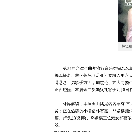
林忆
第24届台湾金曲奖流行音乐类提名名单前
揭晓提名。林忆莲凭《盖亚》专辑入围六大奖
满悬念；男歌手方面，周杰伦、方大同(微博
正面碰撞。本届金曲奖颁奖礼将于7月6日
外界解读，本届金曲奖提名名单有“三大
奖；正在热恋的小情侣林宥嘉、邓紫棋(微
莲、卢凯彤(微博)、邓紫棋三位港女和蔡
戏。