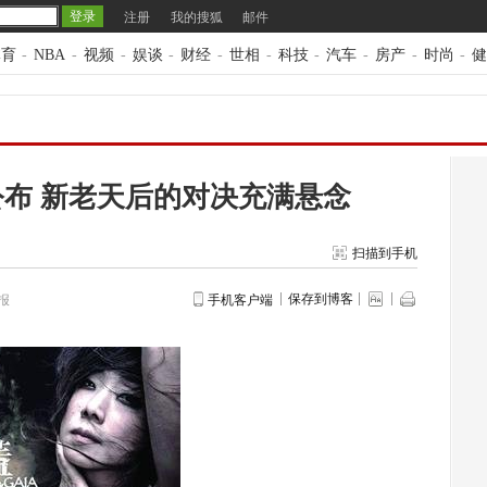
注册
我的搜狐
邮件
体育
-
NBA
-
视频
-
娱谈
-
财经
-
世相
-
科技
-
汽车
-
房产
-
时尚
-
健
布 新老天后的对决充满悬念
扫描到手机
保存到博客
报
手机客户端