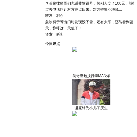
李英俊律师
哥们充话费输错号，替别人交了100元，就打
过去电话想让对方充点回来。对方特郁闷地说…
转发
|
评论
急诊科于莺
出门时发现没下雪，还有太阳，还能看到蓝
天，惊呼这一天值了！
转发
|
评论
今日娱点
吴奇隆包揽行李MAN爆
谢霆锋为小儿子庆生