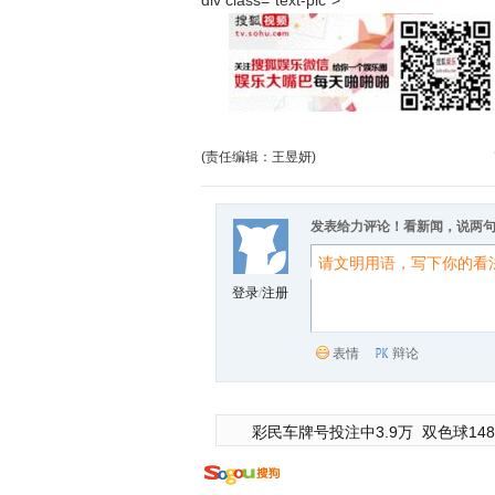
div class="text-pic">
(责任编辑：王昱妍)
发表给力评论！看新闻，说两
登录
/
注册
表情
辩论
彩民车牌号投注中3.9万
双色球148