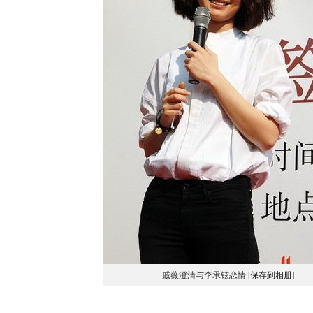
戚薇澄清与李承铉恋情
[保存到相册]