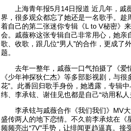
上海青年报5月14日报道 近几年，戚
界，很多观众都忘了她还是一名歌手。趁
着自己的第二张迷你专辑《L to V秘密》
会。戚薇称这张专辑自己非常用心，她亲
歌、收歌，跟几位“男人”的合作，更成了
题。
去年一整年，戚薇一口气拍摄了《爱情
《少年神探狄仁杰》等多部影视剧，与很多
花”。此番回归歌手身份，她透露，专辑中
纬、李承铉、谢佳见也都是自己“动用私人
李承铉与戚薇合作《我们我们》MV大
盛传两人的地下恋情。不久前李承炫在《
频频亮出“7V”手势，让绯闻更趋逼真。接