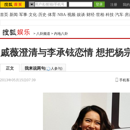
注册
我的
首页
-
新闻
-
军事
-
文化
-
历史
-
体育
-
NBA
-
视频
-
娱谈
-
财经
-
世相
-
科技
-
汽车
-
房
>
八卦频道
>
内地八卦
戚薇澄清与李承铉恋情 想把杨宗
正文
我来说两句
(
人参与)
2013年05月15日07:39
手机客