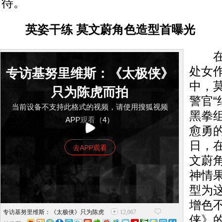
待。
英姿干练 莫文蔚角色造型首曝光
在基
处女
专访基努里维斯：《太极侠》
中，
只为陈虎而拍
警官“
当前设备不支持此格式的视频，请使用搜狐视频
黑拳
APP观看（4）
愈勇
日，
去APP观看
文蔚
神情
型为这
增色
专访基努里维斯：《太极侠》只为陈虎
12,067
侠》