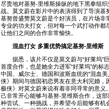
尽责地对基努-里维斯操纵的地下黑拳组织
战。莫文蔚在影片中的表演得到了导演基努
基努曾盛赞莫文蔚是个好演员，在片场非
专业的功夫打女，但对每一个武打动作都
让他们之间的合作非常愉快。
混血打女 多重优势搞定基努-里维斯
据悉，该片不仅是莫文蔚与“好莱坞”巨
首度合作，也是她全力进军“好莱坞”的标
中国、威尔士、德国和波斯血统的“混血美
侠》期间与德国初恋男友在意大利完婚，
极侠》对莫文蔚来说有着非同寻常的意义
己非常开心能够与基努-里维斯合作，这部
种尝试、一种挑战，并希望今后能够有机