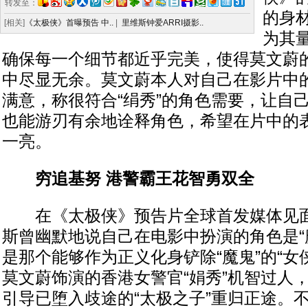
转发至：
的身
[相关]
《太极侠》首曝预告 中..
|
里维斯钟爱ARRI摄影..
为其
确保每一个细节都近乎完美，使得莫文蔚
中尽显无余。莫文蔚本人对自己在影片中
满意，称很符合“绢秀”的角色需要，让自
也能游刃有余地诠释角色，希望在片中的
一亮。
穷追基努 港警霸王花智勇双全
在《太极侠》预告片全球首发媒体见面
斯曾幽默地说自己在电影中扮演的角色是“
是那个能够作为正义化身铲除“魔鬼”的“女
莫文蔚饰演的香港女警官“娟秀”机智过人
引导已堕入歧途的“太极之子”重归正途。