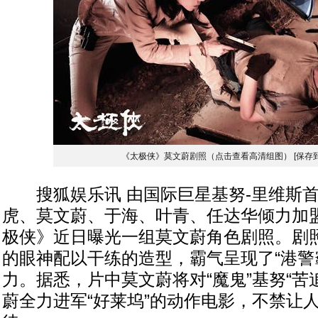
《太极侠》莫文蔚剧照（点击查看高清组图）
[保存
搜狐娱乐讯 由国际巨星基努-里维斯首
虎、莫文蔚、于海、叶青、任达华倾力加
极侠》近日曝光一组莫文蔚角色剧照。剧
的眼神配以干练的造型，霸气呈现了“港警
力。据悉，片中莫文蔚将对“魔鬼”基努“苦
蔚全力进军“好莱坞”的动作电影，不禁让