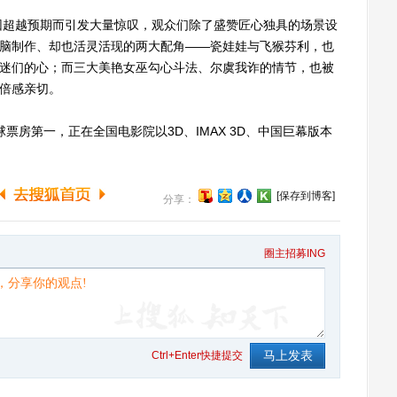
超越预期而引发大量惊叹，观众们除了盛赞匠心独具的场景设
电脑制作、却也活灵活现的两大配角——瓷娃娃与飞猴芬利，也
影迷们的心；而三大美艳女巫勾心斗法、尔虞我诈的情节，也被
人倍感亲切。
房第一，正在全国电影院以3D、IMAX 3D、中国巨幕版本
[保存到博客]
分享：
圈主招募ING
Ctrl+Enter快捷提交