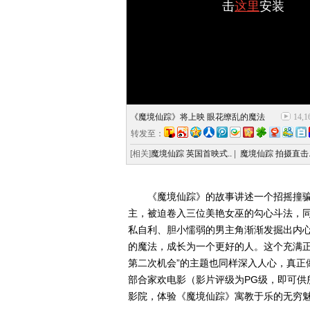
击
这里
安装
《魔境仙踪》将上映 眼花缭乱的魔法
14,1
转发至：
[相关]
魔境仙踪 英国首映式..
|
魔境仙踪 拍摄直击.
《魔境仙踪》的故事讲述一个招摇撞骗
主，被迫卷入三位美艳女巫的勾心斗法，
私自利、胆小懦弱的男主角渐渐发掘出内
的魔法，成长为一个更好的人。这个充满正
第二次机会”的主题也同样深入人心，真正
部合家欢电影（影片评级为PG级，即可供
影院，体验《魔境仙踪》寓教于乐的无穷