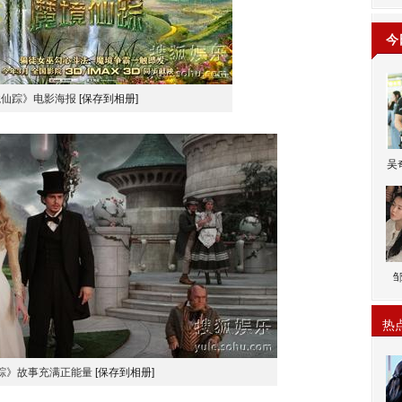
今
境仙踪》电影海报
[保存到相册]
吴
热
踪》故事充满正能量
[保存到相册]