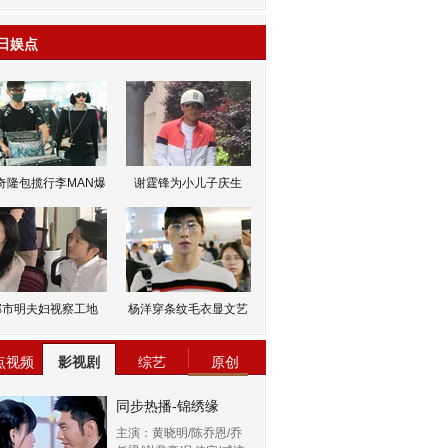
日娱点
奇隆包揽行李MAN爆
谢霆锋为小儿子庆生
邹市明夫妇视察工地
杨洋穿条纹毛衣显文艺
点视频
影视剧
综艺
原创
同步热播-锦绣缘
主演：黄晓明/陈乔恩/乔