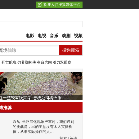
欢迎入驻搜狐媒体平台
电影
|
电视
|
音乐
|
戏剧
|
视频
：
死亡航班
饲养蜘蛛侠
夺命房间
引力双眼皮
博推荐
袁岳
当浮层化现象严重时，我们遇到
的挑战是，出的主意没有太大实操价
值，从事实际操作的人…
转发
|
评论