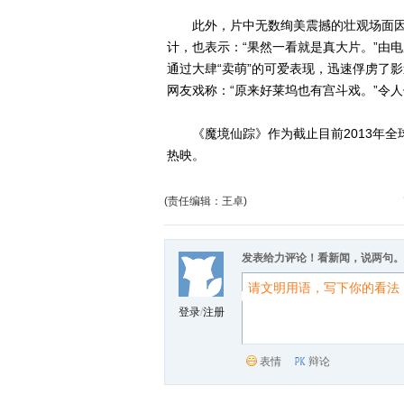
此外，片中无数绚美震撼的壮观场面因
计，也表示：“果然一看就是真大片。”由
通过大肆“卖萌”的可爱表现，迅速俘虏了
网友戏称：“原来好莱坞也有宫斗戏。”令
《魔境仙踪》作为截止目前2013年全球票
热映。
(责任编辑：王卓)
发表给力评论！看新闻，说两句。
登录
/
注册
表情
辩论