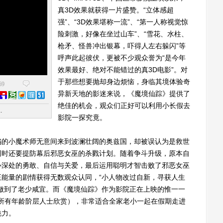
真3D效果就获得一片盛赞。“立体感超
强”、“3D效果堪称一流”、“第一人称视觉惊
险刺激，好像在坐过山车”、“雪花、水柱、
枪矛、怪兽冲出银幕，吓得人左右躲闪”等
呼声此起彼伏，更被不少观众誉为“是今年
效果最好、绝对不能错过的真3D电影”。对
于那些想要抛却身边烦恼，身临其境体验奇
69
异新天地的影迷来说，《魔境仙踪》提供了
绝佳的机会，观众们正好可以利用小长假去
.
影院一探究竟。
的小魔术师无意间来到波澜壮阔的奥兹国，却被误认为是救世
同时还要提防幕后邪恶女巫的杀戮计划。随着争斗升级，原本自
心深处的勇敢、自信与关爱，最后运用聪明才智击败了邪恶女巫
能量的剧情获得无数观众认同，“小人物改过自新，寻获人生
做到了老少咸宜。而《魔境仙踪》作为影院正在上映的惟一一
所有年龄阶层人士欣赏），非常适合全家老小一起在假期走进
魅力。