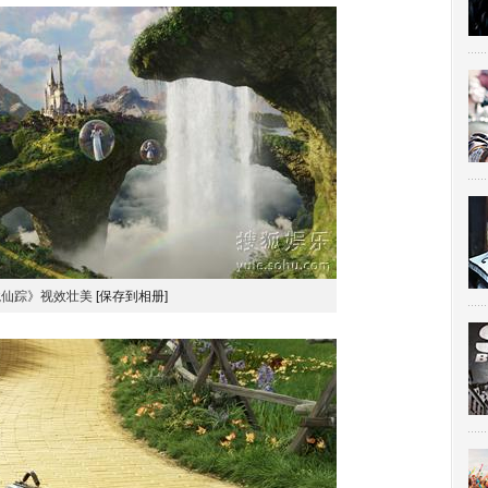
境仙踪》视效壮美
[保存到相册]