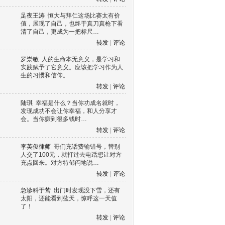
足夜王涛
恒大与拜仁这场比赛太有价
值，展现了自己，也终于真刀真枪下看
清了自己，更成为一把标尺…
转发
|
评论
罗崇敏
人的生命本无意义，是学习和
实践赋予了它意义。应该把学习作为人
生的习惯和信仰。
转发
|
评论
陆琪
幸福是什么？当你功成名就时，
发现成功不会让你幸福，和人分享才
会。当你赚到很多钱时…
转发
|
评论
李英俊律师
哥们充话费输错号，替别
人交了100元，就打过去电话想让对方
充点回来。对方特郁闷地说…
转发
|
评论
急诊科于莺
出门时发现没下雪，还有
太阳，还能看到蓝天，惊呼这一天值
了！
转发
|
评论