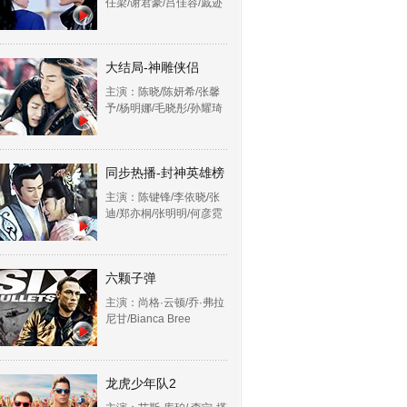
任梁/谢君豪/吕佳容/戚迹
大结局-神雕侠侣
主演：陈晓/陈妍希/张馨
予/杨明娜/毛晓彤/孙耀琦
同步热播-封神英雄榜
主演：陈键锋/李依晓/张
迪/郑亦桐/张明明/何彦霓
六颗子弹
主演：尚格·云顿/乔·弗拉
尼甘/Bianca Bree
龙虎少年队2