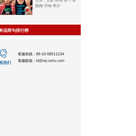
主演：艾斯·库珀/ 查宁·塔
图姆/ 乔纳·希尔
来说两句排行榜
客服热线：86-10-58511234
客服邮箱：
kf@vip.sohu.com