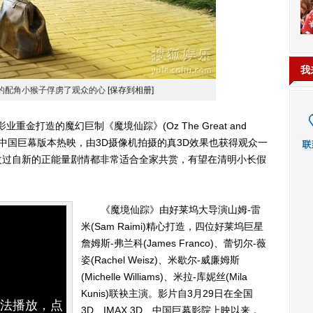
我
的配角小猴子俘虏了观众的心
[保存到相册]
打造的魔幻巨制《魔境仙踪》(Oz The Great and
X 3D、中国巨幕版本热映，由3D摄像机拍摄的真3D效果也获得观众一
改过自新的正能量剧情都非常适合全家共赏，有望在清明小长假
《魔境仙踪》由好莱坞大导演山姆-雷
米(Sam Raimi)精心打造，四位好莱坞巨星
詹姆斯-弗兰科(James Franco)、蕾切尔-薇
姿(Rachel Weisz)、米歇尔-威廉姆斯
(Michelle Williams)、米拉-库妮丝(Mila
Kunis)联袂主演。影片自3月29日在全国
无法播放，点
3D、IMAX 3D、中国巨幕影院上映以来，