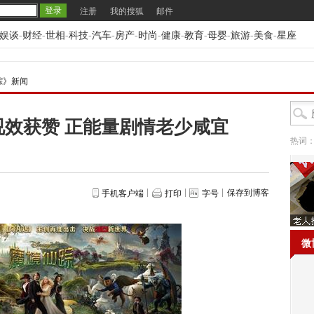
注册
我的搜狐
邮件
娱谈
-
财经
-
世相
-
科技
-
汽车
-
房产
-
时尚
-
健康
-
教育
-
母婴
-
旅游
-
美食
-
星座
踪》新闻
视效获赞 正能量剧情老少咸宜
热词
保存到博客
手机客户端
打印
字号
微