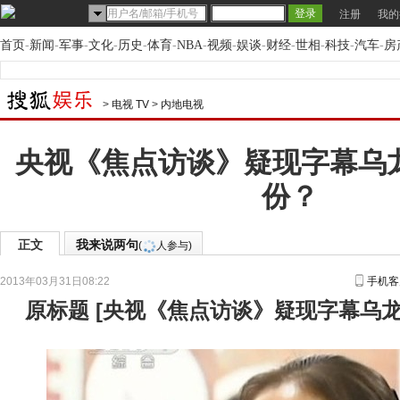
注册
我的
首页
-
新闻
-
军事
-
文化
-
历史
-
体育
-
NBA
-
视频
-
娱谈
-
财经
-
世相
-
科技
-
汽车
-
房
>
电视 TV
>
内地电视
央视《焦点访谈》疑现字幕乌
份？
正文
我来说两句
(
人参与)
2013年03月31日08:22
手机客
原标题
[
央视《焦点访谈》疑现字幕乌龙