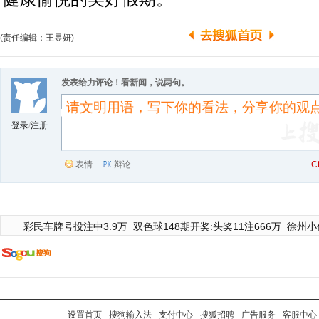
(责任编辑：王昱妍)
发表给力评论！看新闻，说两句。
登录
/
注册
表情
辩论
C
彩民车牌号投注中3.9万
双色球148期开奖:头奖11注666万
徐州小
设置首页
-
搜狗输入法
-
支付中心
-
搜狐招聘
-
广告服务
-
客服中心