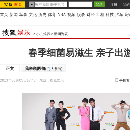
注册
我的
首页
-
新闻
-
军事
-
文化
-
历史
-
体育
-
NBA
-
视频
-
娱谈
-
财经
-
世相
-
科技
-
汽车
-
房
>
小儿难养
>
新闻列表
春季细菌易滋生 亲子出
正文
我来说两句
(
人参与)
2013年03月05日17:43
来源：
搜狐娱乐
手机客