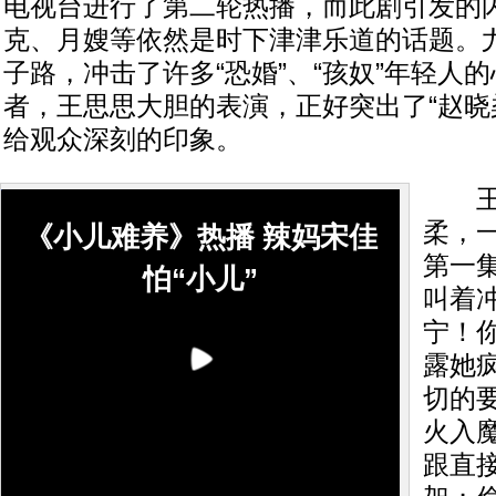
电视台进行了第二轮热播，而此剧引发的
克、月嫂等依然是时下津津乐道的话题。尤
子路，冲击了许多“恐婚”、“孩奴”年轻人
者，王思思大胆的表演，正好突出了“赵晓
给观众深刻的印象。
王思
柔，一
《小儿难养》热播 辣妈宋佳
第一
怕“小儿”
叫着
宁！
露她
切的
火入
跟直