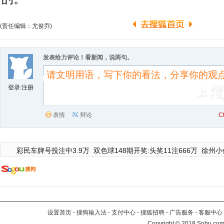
(责任编辑：尤俊乔)
发表给力评论！看新闻，说两句。
登录
/
注册
表情
辩论
C
彩民车牌号投注中3.9万
双色球148期开奖:头奖11注666万
徐州小
设置首页
-
搜狗输入法
-
支付中心
-
搜狐招聘
-
广告服务
-
客服中心
Copyright
©
2018 Sohu.com 