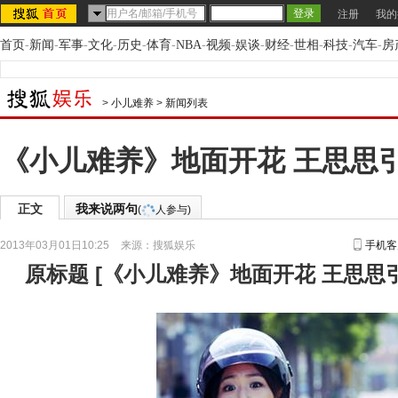
注册
我的
首页
-
新闻
-
军事
-
文化
-
历史
-
体育
-
NBA
-
视频
-
娱谈
-
财经
-
世相
-
科技
-
汽车
-
房
>
小儿难养
>
新闻列表
《小儿难养》地面开花 王思思
正文
我来说两句
(
人参与)
2013年03月01日10:25
来源：
搜狐娱乐
手机客
原标题
[
《小儿难养》地面开花 王思思