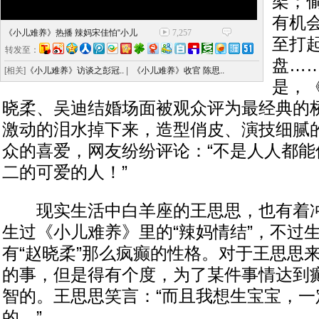
架；
有机会
《小儿难养》热播 辣妈宋佳怕“小儿
7,257
至打
转发至：
盘…
[相关]
《小儿难养》访谈之彭冠..
|
《小儿难养》收官 陈思..
是，
晓柔、吴迪结婚场面被观众评为最经典的
激动的泪水掉下来，造型俏皮、演技细腻
众的喜爱，网友纷纷评论：“不是人人都能
二的可爱的人！”
现实生活中白羊座的王思思，也有着冲
生过《小儿难养》里的“辣妈情结”，不过
有“赵晓柔”那么疯癫的性格。对于王思思
的事，但是得有个度，为了某件事情达到
智的。王思思笑言：“而且我想生宝宝，一
的。”