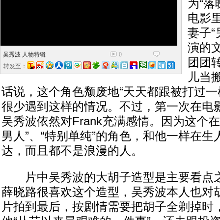
为“落
电影
妻子“
演的
吴秀波 人物特辑
0
团团
转发至：
儿当
话说，这个角色颓废地“天天都跟被打过一
很少遇到这样的情况。不过，第一次在电
吴秀波依然对Frank充满感情。因为这个
男人”、“特别单纯”的角色，和他一样在生
达，而且都不是浪漫的人。
片中吴秀波的大胡子造型是主要看点之
薛晓路很喜欢这个造型，吴秀波本人也对
片拍到最后，按剧情需要把胡子全剃掉时