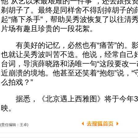
他“从艺以来最艰难的一件事”，还去跟投
剃胡子了。最终是同样舍不得刮掉胡子的
起“痛下杀手”，帮助吴秀波恢复了以往清
片场有趣且珍贵的一段花絮。
有美好的记忆，必然也有“痛苦”的。影
也就让吴秀波叫苦不迭。他说，经常自己
台词，导演薛晓路和汤唯一句“这段要改一
近崩溃的境地。他甚至还笑着“抱怨”说，
么拍戏？”
据悉，《北京遇上西雅图》将于今年3月
映。
(责任编辑：王卓)