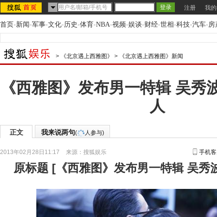
注册
我的
首页
-
新闻
-
军事
-
文化
-
历史
-
体育
-
NBA
-
视频
-
娱谈
-
财经
-
世相
-
科技
-
汽车
-
房
>
《北京遇上西雅图》
>
《北京遇上西雅图》新闻
《西雅图》发布男一特辑 吴秀
人
正文
我来说两句
(
人参与)
2013年02月28日11:17
来源：
搜狐娱乐
手机客
原标题
[
《西雅图》发布男一特辑 吴秀